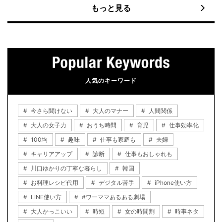
もっと見る
人気のキーワード
今さら聞けない
大人のマナー
人間関係
大人の女子力
おうち時間
育児
仕事効率化
100均
趣味
仕事も家庭も
夫婦
キャリアアップ
診断
仕事もおしゃれも
川口ゆかりの丁寧な暮らし
韓国
お料理レシピ代用
デジタル苦手
iPhone使い方
LINE使い方
#ワーママあるある劇場
大人かっこいい
時短
女の時間割
時事ネタ