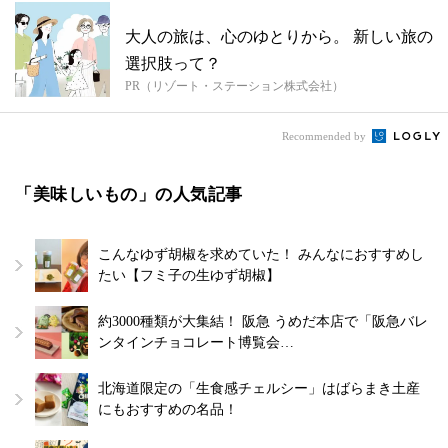
大人の旅は、心のゆとりから。 新しい旅の
選択肢って？
PR（リゾート・ステーション株式会社）
Recommended by
「美味しいもの」の人気記事
こんなゆず胡椒を求めていた！ みんなにおすすめし
たい【フミ子の生ゆず胡椒】
約3000種類が大集結！ 阪急 うめだ本店で「阪急バレ
ンタインチョコレート博覧会…
北海道限定の「生食感チェルシー」はばらまき土産
にもおすすめの名品！