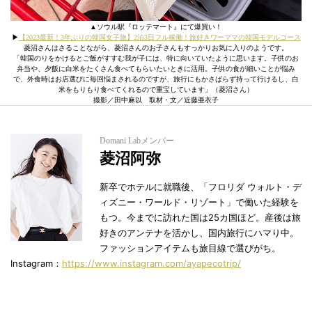
▲ソウル駅『ロッテマート』にて爆買い！
▶︎
【2023最新！3年ぶりの韓国女子旅】2泊3日フル稼働！旅好きワーママの韓国モデルコース
菱沼さんはさることながら、菱沼さんのお子さんもすっかりお気に入りのようです。
「韓国のりをかけるとご飯がすすむ我が子には、特に向いていたように思います。子供のお
弁当や、夕飯に白米をたくさん食べてもらいたいときに活用。子供の食が細いことが悩み
で、外食時はお店選びに毎回悩まされるのですが、旅行にもかさばらず持って行けるし、白
米をもりもり食べてくれるので重宝しています」（菱沼さん）
撮影／田中麻以 取材・文／近藤亜衣子
Domani Labメンバー
菱沼阿弥
新卒でホテルに就職後、「フロリダ ウォルト・デ
ィズニー・ワールド・リゾート」で働いた経験を
もつ。今までに訪れた国は25カ国ほど。産後は旅
好きのアンテナを活かし、国内旅行にハマり中。
ファッションアイテムも旅目線で選びがち。
Instagram：
https://www.instagram.com/ayapecotrip/