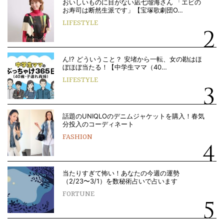
おいしいものに目がない凪七瑠海さん 「エビの
お寿司は断然生派です」【宝塚歌劇団O…
LIFESTYLE
ん!? どういうこと？ 安堵から一転、女の勘はほ
ぼほぼ当たる！【中学生ママ（40…
LIFESTYLE
話題のUNIQLOのデニムジャケットを購入！春気
分投入のコーディネート
FASHION
当たりすぎて怖い！あなたの今週の運勢
（2/23〜3/1）を数秘術占いで占います
FORTUNE