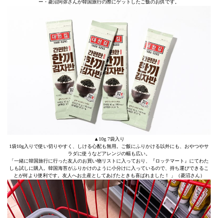
ー・菱沼阿弥さんが韓国旅行の際にゲットしたご飯のお供です。
▲10g 7袋入り
1袋10g入りで使い切りやすく、しける心配も無用。ご飯にふりかける以外にも、おやつやサ
ラダに使うなどアレンジの幅も広い。
「一緒に韓国旅行に行った友人のお買い物リストに入っており、『ロッテマート』にてわた
しも試しに購入。韓国海苔がふりかけのように小分けに入っているので、持ち運びできるこ
とが何より便利です。友人へお土産としてあげたときも喜ばれました！ 」（菱沼さん）