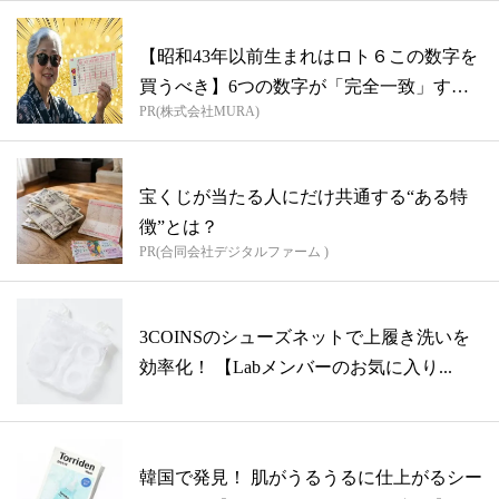
【昭和43年以前生まれはロト６この数字を
買うべき】6つの数字が「完全一致」する
PR(株式会社MURA)
方...
宝くじが当たる人にだけ共通する“ある特
徴”とは？
PR(合同会社デジタルファーム )
3COINSのシューズネットで上履き洗いを
効率化！ 【Labメンバーのお気に入り...
韓国で発見！ 肌がうるうるに仕上がるシー