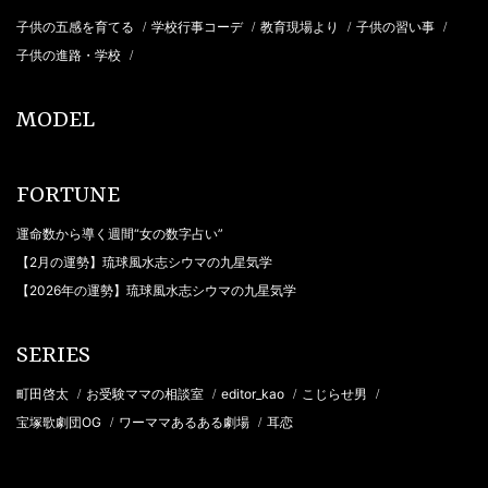
子供の五感を育てる
学校行事コーデ
教育現場より
子供の習い事
/
/
/
/
子供の進路・学校
/
MODEL
FORTUNE
運命数から導く週間“女の数字占い”
【2月の運勢】琉球風水志シウマの九星気学
【2026年の運勢】琉球風水志シウマの九星気学
SERIES
町田啓太
お受験ママの相談室
editor_kao
こじらせ男
/
/
/
/
宝塚歌劇団OG
ワーママあるある劇場
耳恋
/
/