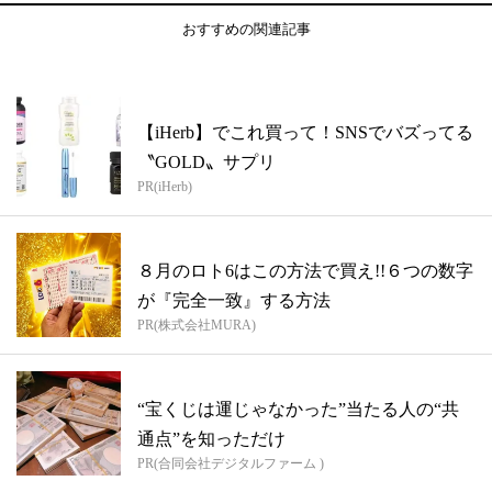
おすすめの関連記事
【iHerb】でこれ買って！SNSでバズってる
〝GOLD〟サプリ
PR(iHerb)
８月のロト6はこの方法で買え!!６つの数字
が『完全一致』する方法
PR(株式会社MURA)
“宝くじは運じゃなかった”当たる人の“共
通点”を知っただけ
PR(合同会社デジタルファーム )