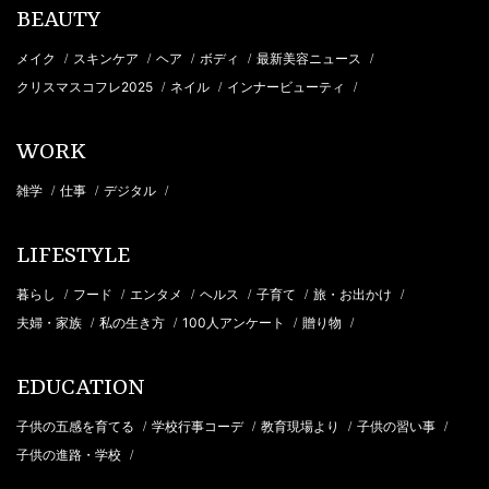
BEAUTY
メイク
スキンケア
ヘア
ボディ
最新美容ニュース
/
/
/
/
/
クリスマスコフレ2025
ネイル
インナービューティ
/
/
/
WORK
雑学
仕事
デジタル
/
/
/
LIFESTYLE
暮らし
フード
エンタメ
ヘルス
子育て
旅・お出かけ
/
/
/
/
/
/
夫婦・家族
私の生き方
100人アンケート
贈り物
/
/
/
/
EDUCATION
子供の五感を育てる
学校行事コーデ
教育現場より
子供の習い事
/
/
/
/
子供の進路・学校
/