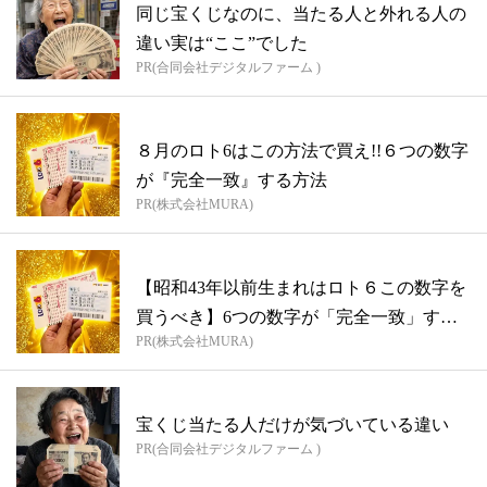
同じ宝くじなのに、当たる人と外れる人の
違い実は“ここ”でした
PR(合同会社デジタルファーム )
８月のロト6はこの方法で買え!!６つの数字
が『完全一致』する方法
PR(株式会社MURA)
【昭和43年以前生まれはロト６この数字を
買うべき】6つの数字が「完全一致」する
PR(株式会社MURA)
方...
宝くじ当たる人だけが気づいている違い
PR(合同会社デジタルファーム )