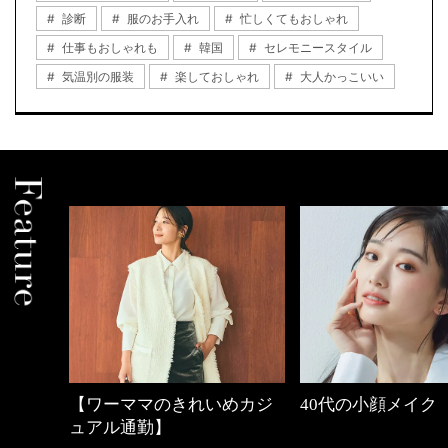
診断
服のお手入れ
忙しくてもおしゃれ
仕事もおしゃれも
韓国
セレモニースタイル
気温別の服装
楽しておしゃれ
大人かっこいい
【ワーママのきれいめカジ
40代の小顔メイク
ュアル通勤】