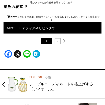
暖かさで冷えから身体を守ってくれます。
家族の寝室で
「枕カバー」
として使えば、肌触りも良く、汗も吸収します。洗濯もしやすくて衛生的で
す。
オフィスやリビングで
1
2
Facebook
X
Line
Hatena
FASHION
小物
テーブルコーディネートを格上げする
【ディオール…