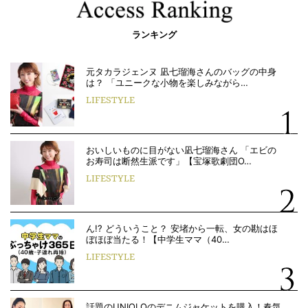
ランキング
元タカラジェンヌ 凪七瑠海さんのバッグの中身
は？ 「ユニークな小物を楽しみながら…
LIFESTYLE
おいしいものに目がない凪七瑠海さん 「エビの
お寿司は断然生派です」【宝塚歌劇団O…
LIFESTYLE
ん!? どういうこと？ 安堵から一転、女の勘はほ
ぼほぼ当たる！【中学生ママ（40…
LIFESTYLE
話題のUNIQLOのデニムジャケットを購入！春気