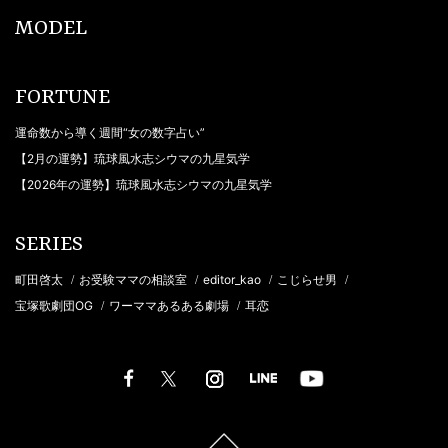
MODEL
FORTUNE
運命数から導く週間“女の数字占い”
【2月の運勢】琉球風水志シウマの九星気学
【2026年の運勢】琉球風水志シウマの九星気学
SERIES
町田啓太
お受験ママの相談室
editor_kao
こじらせ男
/
/
/
/
宝塚歌劇団OG
ワーママあるある劇場
耳恋
/
/