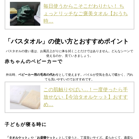
毎日使うからこそこだわりたい！ ち
ょっとリッチなご褒美タオル【おうち
時…
「バスタオル」の使い方とおすすめポイント
バスタオルの使い道は、お風呂上がりに体を拭くことだけではありません。どんなシーンで
使えるのか、見ていきましょう。
赤ちゃんのベビーカーで
外出時、
ベビーカー用の毛布の代わり
として使えます。パイルが空気を含んで暖かく、汚れ
ても洗いやすいのでおすすめです。
この肌触りやばい…！一度使ったら手
放せない【今治タオルケット】おすす
め…
子どもが寝る時に
「タオルケット」
や「
お昼寝ケット」
として使うと、丁度良いサイズ。柔らかくて、適度な