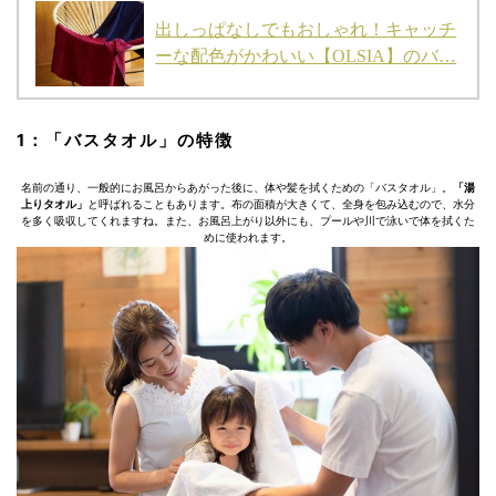
出しっぱなしでもおしゃれ！キャッチ
ーな配色がかわいい【OLSIA】のバ…
1：「バスタオル」の特徴
名前の通り、一般的にお風呂からあがった後に、体や髪を拭くための「バスタオル」。
「湯
上りタオル」
と呼ばれることもあります。布の面積が大きくて、全身を包み込むので、水分
を多く吸収してくれますね。また、お風呂上がり以外にも、プールや川で泳いで体を拭くた
めに使われます。