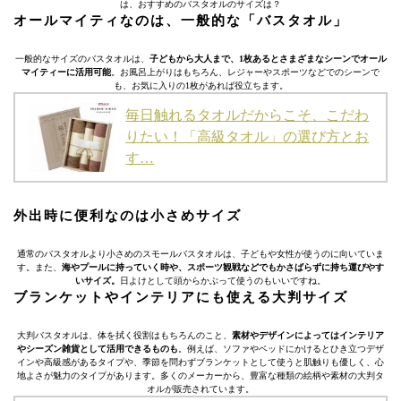
は、おすすめのバスタオルのサイズは？
オールマイティなのは、一般的な「バスタオル」
一般的なサイズのバスタオルは、
子どもから大人まで、1枚あるとさまざまなシーンでオール
マイティーに活用可能
。お風呂上がりはもちろん、レジャーやスポーツなどでのシーンで
も、お気に入りの1枚があれば役立ちます。
毎日触れるタオルだからこそ、こだわ
りたい！「高級タオル」の選び方とお
す…
外出時に便利なのは小さめサイズ
通常のバスタオルより小さめのスモールバスタオルは、子どもや女性が使うのに向いていま
す。また、
海やプールに持っていく時や、スポーツ観戦などでもかさばらずに持ち運びやす
いサイズ。
日よけとして頭からかぶって使うのもいいですね。
ブランケットやインテリアにも使える大判サイズ
大判バスタオルは、体を拭く役割はもちろんのこと、
素材やデザインによってはインテリア
やシーズン雑貨として活用できるものも
。例えば、ソファやベッドにかけるとひき立つデザ
インや高級感があるタイプや、季節を問わずブランケットとして使うと肌触りも優しく、心
地よさが魅力のタイプがあります。多くのメーカーから、豊富な種類の絵柄や素材の大判タ
オルが販売されています。