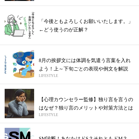
「今後ともよろしくお願いいたします。」
←どう使うのが正解？
8月の挨拶文には体調を気遣う言葉を入れ
よう！上～下旬ごとの表現や例文を解説
LIFESTYLE
【心理カウンセラー監修】独り言を言うの
はなぜ？独り言のメリットや対策方法とは
LIFESTYLE
SM診断！あなたはドS？それともドM？