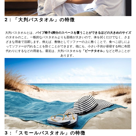
2：「大判バスタオル」の特徴
大判バスタオルとは、
パイプ椅子4脚分のスペースを覆うことができるほどの大きめのサイズ
のタオルのこと。一般的なバスタオルよりも面積が大きいので、体を拭くだけでなく、さま
ざまな用途で活躍します。例えば、敷物としてソファーの上に敷くことで、食べこぼしによ
ってソファーが汚れることを防ぐことができます。他にも、小さい子供が昼寝する時に布団
代わりにするなどの用途も。最近は、大判バスタオルを
「ビーチタオル」
などと呼ぶことが
あります。
3：「スモールバスタオル」の特徴