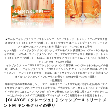
▲左から エイトザタラソ モイストシャンプー＆モイストトリートメント ミニへアマスク付
き 限定キット（キンモクセイの香り）、エイトザタラソ ユー シャンプー＆ヘアトリートメ
ント ポーション ヘアオイル付き 限定キット（キンモクセイの香り）
セット内容：エイトザタラソ クレンジングリペア＆モイスト 美容液シャンプー（キンモクセ
イの香り） 475mL、エイトザタラソ ディープリペア＆アクアモイスト 美容液トリートメン
ト（キンモクセイの香り） 475mL、エイトザタラソ リッチコート＆ハイモイスト 美容液ヘ
アマスク 80g ￥3,080（税込）
エイトザタラソ ユー CBD*＆リフレッシング クレンズ 美容液シャンプー（キンモクセイの香
り） 475mL、 エイトザタラソ ユー CBD*＆バランシング ダメージリペア 美容液ヘアトリ
ートメント（キンモクセイの香り） 475mL、エイトザタラソ ハイドロポーション 美容液ヘア
オイル（アクアホワイトフローラルの香り） 500mg×8個 ￥3,300（税込）
＊数量限定
毎年大好評の金木犀の香りシリーズに、今年はユニセックスでも使いやすいと話題の「エイ
トザタラソ ユー」のヘアケアラインが初登場。毛先までしっとり整えるモイストタイプのエ
イトザタラソにはミニヘアマスクが、ダメージ補修してさらツヤ髪に導くエイトザタラソ ユ
ーにはポーションタイプの美容液ヘアオイルがついてくる限定キットが販売されます。
【CLAYGE（クレージュ）】シャンプー＆トリートメ
ントM キンモクセイの香り