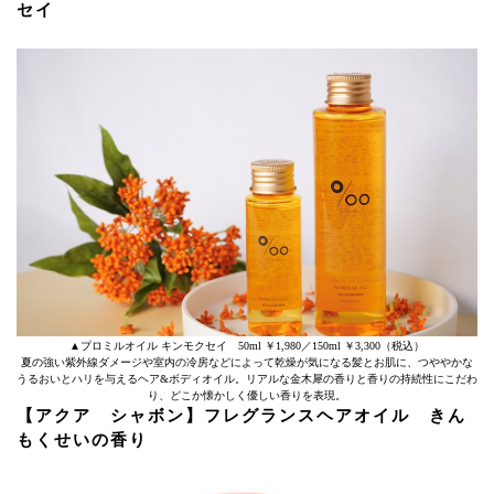
セイ
▲プロミルオイル キンモクセイ 50ml ￥1,980／150ml ￥3,300（税込）
夏の強い紫外線ダメージや室内の冷房などによって乾燥が気になる髪とお肌に、つややかな
うるおいとハリを与えるヘア&ボディオイル。リアルな金木犀の香りと香りの持続性にこだわ
り、どこか懐かしく優しい香りを表現。
【アクア シャボン】フレグランスヘアオイル きん
もくせいの香り