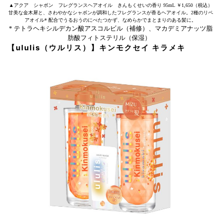
▲アクア シャボン フレグランスヘアオイル きんもくせいの香り 95mL ￥1,650（税込）
甘美な金木犀と、さわやかなシャボンが調和したフレグランスが香るヘアオイル。2種のリペ
アオイル* 配合でうるおうのにべたつかず、なめらかでまとまりのある髪に。
* テトラヘキシルデカン酸アスコルビル（補修）、マカデミアナッツ脂
肪酸フィトステリル（保湿）
【ululis（ウルリス）】キンモクセイ キラメキ