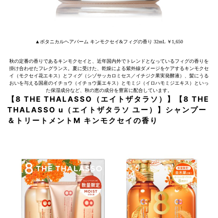
▲ボタニカルヘアバーム キンモクセイ&フィグの香り 32mL ￥1,650
秋の定番の香りであるキンモクセイと、近年国内外でトレンドとなっているフィグの香りを
掛け合わせたフレグランス。夏に受けた、乾燥による紫外線ダメージをケアするキンモクセ
イ（モクセイ花エキス）とフィグ（シゾサッカロミセス／イチジク果実発酵液）、髪にうる
おいを与える国産のイチョウ（イチョウ葉エキス）とモミジ（イロハモミジエキス）といっ
た保湿成分など、秋の恵の成分を豊富に配合しています。
【8 THE THALASSO（エイトザタラソ）】【8 THE
THALASSO u（エイトザタラソ ユー）】シャンプー
＆トリートメントM キンモクセイの香り