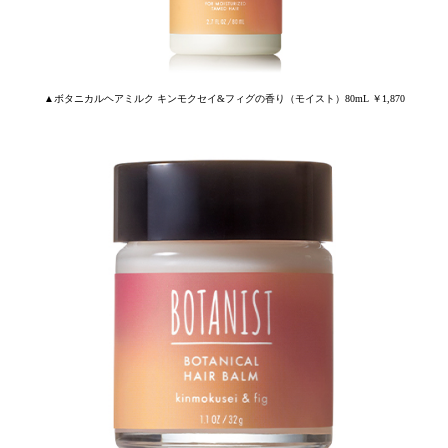
▲ボタニカルヘアミルク キンモクセイ&フィグの香り（モイスト）80mL ￥1,870