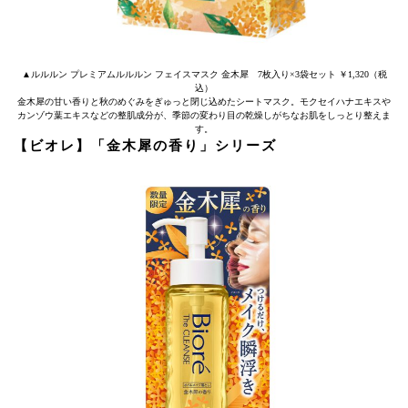
▲ルルルン プレミアムルルルン フェイスマスク 金木犀 7枚入り×3袋セット ￥1,320（税
込）
金木犀の甘い香りと秋のめぐみをぎゅっと閉じ込めたシートマスク。モクセイハナエキスや
カンゾウ葉エキスなどの整肌成分が、季節の変わり目の乾燥しがちなお肌をしっとり整えま
す。
【ビオレ】「金木犀の香り」シリーズ