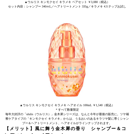
▲ウルリス キンモクセイ キラメキ ペアセット ￥3,080（税込）
セット内容：シャンプー 340ｍL／ヘアトリートメント 335g／キラメキ 4ステップお試し
▲ウルリス キンモクセイ キラメキ ヘアオイル 100mL ￥1,540（税込）
＊すべて数量限定
毎年⼤好評の「ululis（ウルリス）」⾦⽊犀シリーズは、なんと今年が最後の販売に。ツヤ補
整ケアタイプの「キンモクセイ キラメキ」からは、うるおいのあるキラツヤ髪に導くシャン
プー＆ヘアトリートメント、ヘアオイルがラインナップされます。
【メリット】風に舞う金木犀の香り シャンプー＆コ