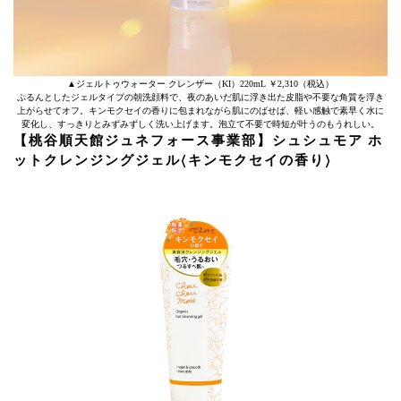
▲ジェルトゥウォーター クレンザー（KI）220mL ￥2,310（税込）
ぷるんとしたジェルタイプの朝洗顔料で、夜のあいだ肌に浮き出た皮脂や不要な角質を浮き
上がらせてオフ。キンモクセイの香りに包まれながら肌にのばせば、軽い感触で素早く水に
変化し、すっきりとみずみずしく洗い上げます。泡立て不要で時短が叶うのもうれしい。
【桃谷順天館ジュネフォース事業部】シュシュモア ホ
ットクレンジングジェル〈キンモクセイの香り〉