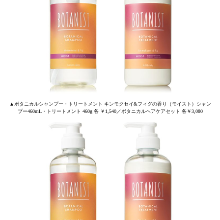
▲ボタニカルシャンプー・トリートメント キンモクセイ&フィグの香り（モイスト）シャン
プー460mL・トリートメント 460g 各 ￥1,540／ボタニカルヘアケアセット 各￥3,080