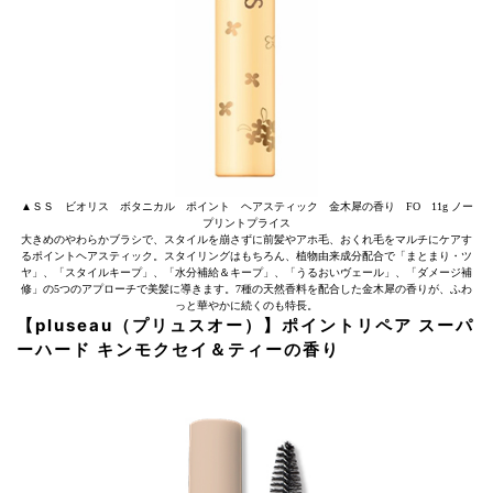
▲ＳＳ ビオリス ボタニカル ポイント ヘアスティック 金木犀の香り FO 11g ノー
プリントプライス
大きめのやわらかブラシで、スタイルを崩さずに前髪やアホ毛、おくれ毛をマルチにケアす
るポイントヘアスティック。スタイリングはもちろん、植物由来成分配合で「まとまり・ツ
ヤ」、「スタイルキープ」、「水分補給＆キープ」、「うるおいヴェール」、「ダメージ補
修」の5つのアプローチで美髪に導きます。7種の天然香料を配合した金木犀の香りが、ふわ
っと華やかに続くのも特長。
【pluseau（プリュスオー）】ポイントリペア スーパ
ーハード キンモクセイ＆ティーの香り