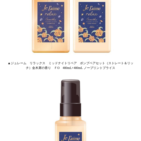
▲ジュレーム リラックス ミッドナイトリペア ポンプペアセット（ストレート＆リッ
チ）金木犀の香り ＦO 480mL+480mL ノープリントプライス