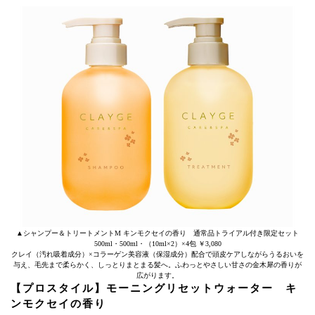
▲シャンプー＆トリートメントM キンモクセイの香り 通常品トライアル付き限定セット
500ml・500ml・（10ml×2）×4包 ￥3,080
クレイ（汚れ吸着成分）×コラーゲン美容液（保湿成分）配合で頭皮ケアしながらうるおいを
与え、毛先まで柔らかく、しっとりまとまる髪へ。ふわっとやさしい甘さの金木犀の香りが
広がります。
【プロスタイル】モーニングリセットウォーター キ
ンモクセイの香り