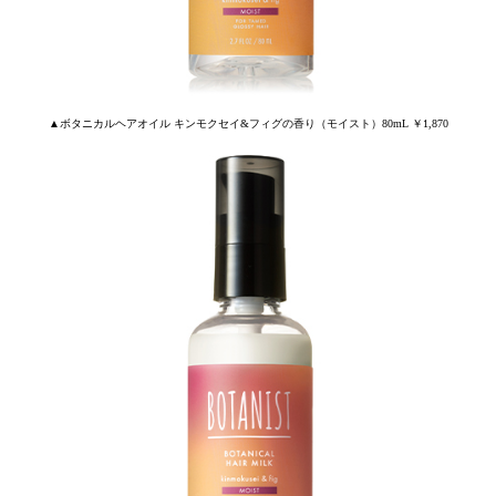
▲ボタニカルヘアオイル キンモクセイ&フィグの香り（モイスト）80mL ￥1,870