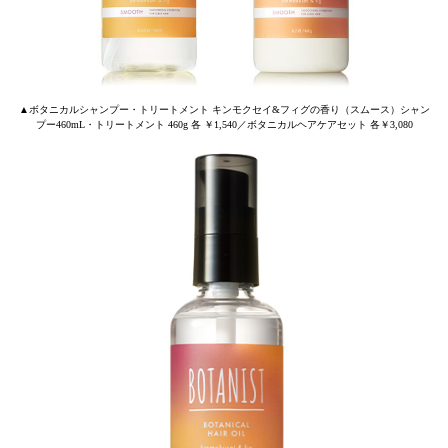
▲ボタニカルシャンプー・トリートメント キンモクセイ&フィグの香り（スムース）シャン
プー460mL・トリートメント 460g 各 ￥1,540／ボタニカルヘアケアセット 各￥3,080