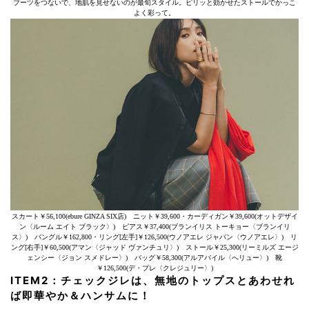
ブーツをつないで、地肌を見せないのが最旬スタイル。ピリッと効かせたストールでかっこ
よく彩って。
スカート￥56,100(ebure GINZA SIX店) ニット￥39,600・カーディガン￥39,600(オットデザイ
ン〈ルーム エイト ブラック〉) ピアス￥37,400(ブランイリス トーキョー〈ブランイリ
ス〉) バングル￥162,800・リング[左手]￥126,500(ウノアエレ ジャパン〈ウノアエレ〉) リ
ング[右手]￥60,500(アマン〈ジャッド ヴァンチュリ〉) ストール￥25,300(リーミルズ エージ
ェンシー〈ジョン スメドレー〉) バッグ￥58,300(アルアバイル〈へリュー〉) 靴
￥126,500(デ・プレ〈クレジュリー〉)
ITEM2：チェックジレは、無地のトップスとあわせれ
ば即華やか＆ハンサムに！