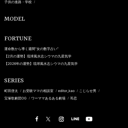
子供の進路・学校
/
MODEL
FORTUNE
運命数から導く週間“女の数字占い”
【2月の運勢】琉球風水志シウマの九星気学
【2026年の運勢】琉球風水志シウマの九星気学
SERIES
町田啓太
お受験ママの相談室
editor_kao
こじらせ男
/
/
/
/
宝塚歌劇団OG
ワーママあるある劇場
耳恋
/
/