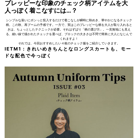
プレッピーな印象のチェック柄アイテムを大
人っぽく着こなすには…？
シンプルな装いにポンっと投入するだけで着こなしが瞬時に秋めき、華やかになるチェック
柄。この秋、再ブームの予感です。一方で、実はこのプレッピーな柄を大人が取り入れると
きは、ちょっとしたテクニックが必要。それはずばり「柄の選び方」。一見無地にも見え
る、細い線で描かれたチェックを選べば、ブロックの大きさは不問で簡単に大人になじんで
くれますよ！
それでは、今回おすすめしたい４枚のチェック服をご紹介していきます。
IETM1：きれいめきちんとなロングスカートも、モー
ドな配色で今っぽく