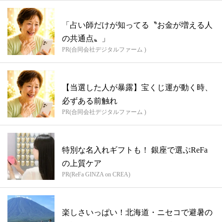
「占い師だけが知ってる〝お金が増える人
の共通点〟」
PR(合同会社デジタルファーム )
【当選した人が暴露】宝くじ運が動く時、
必ずある前触れ
PR(合同会社デジタルファーム )
特別な名入れギフトも！ 銀座で選ぶReFa
の上質ケア
PR(ReFa GINZA on CREA)
楽しさいっぱい！北海道・ニセコで避暑の