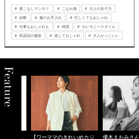
着こなしマンネリ
こなれ感
大人の女子力
診断
服のお手入れ
忙しくてもおしゃれ
仕事もおしゃれも
韓国
セレモニースタイル
気温別の服装
楽しておしゃれ
大人かっこいい
しゃれ
【ワーママのきれいめカジ
優木まおみさん「