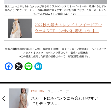
胸元にたっぷりとられたタックが目を引くフルレングスのオーバーオール。着用するとドレ
スのように広がって、チェック柄が瞬時に映えます。お呼ばれ服にもぴったり。オールイン
ワン￥75,900(エイトン青山〈エイトン〉)
2022秋の最大トレンド！ツイードアウ
ターをNOTコンサバに着るコツ【…
撮影／山根悠太郎(TRON／人物)、坂根綾子(静物) スタイリスト／難波洋子 ヘア＆メーク
／あきやまひとみ モデル／小濱なつき 構成／大椙麻未
●この特集に使用した商品の価格はすべて、総額(税込)価格です。
Facebook
X
Line
Hatena
FASHION
スカートコーデ
スカートにもパンツにも合わせやすい
〝ミディアム…