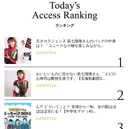
ランキング
元タカラジェンヌ 凪七瑠海さんのバッグの中身
は？ 「ユニークな小物を楽しみながら…
LIFESTYLE
おいしいものに目がない凪七瑠海さん 「エビの
お寿司は断然生派です」【宝塚歌劇団O…
LIFESTYLE
ん!? どういうこと？ 安堵から一転、女の勘はほ
ぼほぼ当たる！【中学生ママ（40…
LIFESTYLE