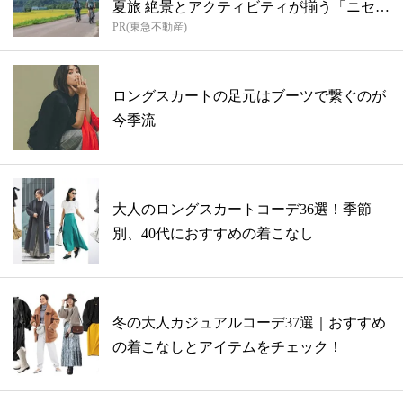
夏旅 絶景とアクティビティが揃う「ニセコ
PR(東急不動産)
東...
ロングスカートの足元はブーツで繋ぐのが
今季流
大人のロングスカートコーデ36選！季節
別、40代におすすめの着こなし
冬の大人カジュアルコーデ37選｜おすすめ
の着こなしとアイテムをチェック！