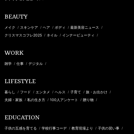
BEAUTY
メイク
スキンケア
ヘア
ボディ
最新美容ニュース
/
/
/
/
/
クリスマスコフレ2025
ネイル
インナービューティ
/
/
/
WORK
雑学
仕事
デジタル
/
/
/
LIFESTYLE
暮らし
フード
エンタメ
ヘルス
子育て
旅・お出かけ
/
/
/
/
/
/
夫婦・家族
私の生き方
100人アンケート
贈り物
/
/
/
/
EDUCATION
子供の五感を育てる
学校行事コーデ
教育現場より
子供の習い事
/
/
/
/