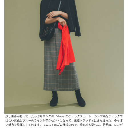
少し重みがあって、たっぷりロングの〝ebure〟のチェックスカート。シンプルなチェックで
はない黄色とブルーのラインがアクセントになって、王道トラッドとはまた違った、今っぽ
い魅力を発揮してくれます。ウエストはゴム仕様なので、着心地も楽ちん。足元は、ロング