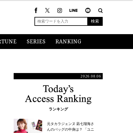
検索
RTUNE
SERIES
RANKING
2026.08.06
ランキング
元タカラジェンヌ 凪七瑠海さ
んのバッグの中身は？ 「ユニ