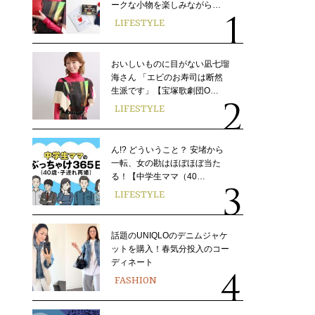
ークな小物を楽しみながら…
LIFESTYLE
おいしいものに目がない凪七瑠
海さん 「エビのお寿司は断然
生派です」【宝塚歌劇団O…
LIFESTYLE
ん!? どういうこと？ 安堵から
一転、女の勘はほぼほぼ当た
る！【中学生ママ（40…
LIFESTYLE
話題のUNIQLOのデニムジャケ
ットを購入！春気分投入のコー
ディネート
FASHION