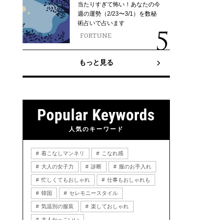
当たりすぎて怖い！あなたの今
週の運勢（2/23〜3/1）を数秘
術占いで占います
FORTUNE
もっと見る
人気のキーワード
着こなしマンネリ
こなれ感
大人の女子力
診断
服のお手入れ
忙しくてもおしゃれ
仕事もおしゃれも
韓国
セレモニースタイル
気温別の服装
楽しておしゃれ
大人かっこいい