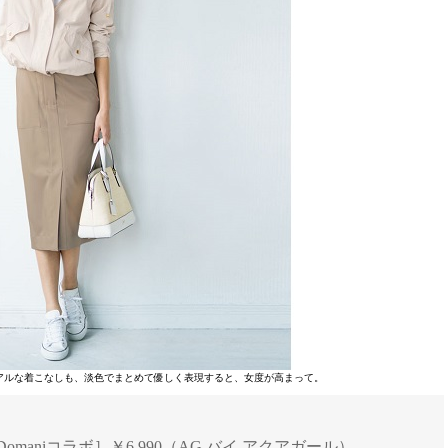
アルな着こなしも、淡色でまとめて優しく表現すると、女度が高まって。
［Domaniコラボ］￥6,990（AG バイ アクアガール）