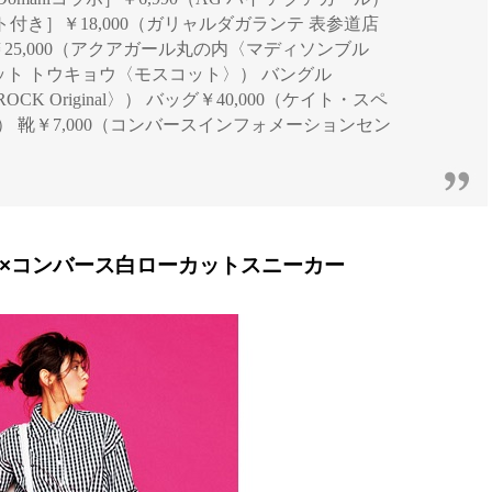
ト付き］￥18,000（ガリャルダガランテ 表参道店
25,000（アクアガール丸の内〈マディソンブル
コット トウキョウ〈モスコット〉） バングル
OCK Original〉） バッグ￥40,000（ケイト・スペ
york〉） 靴￥7,000（コンバースインフォメーションセン
ト×コンバース白ローカットスニーカー