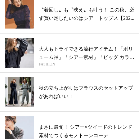
〝着回し〟も〝映え〟も叶う！ この秋、必
ず買い足したいのはシアートップス【202...
大人もトライできる流行アイテム！「ボリ
ューム袖」「シアー素材」「ビッグ カラ
FASHION
ー」...
秋の立ち上がりはブラウスのセットアップ
があればいい！
まさに最旬！ シアー×ツイードのトレンド
素材でつくるモノトーンコーデ