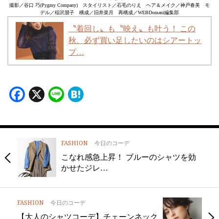
撮影／谷口 巧(Pygmy Company) スタイリスト／石毛のりえ ヘア＆メイク／神戸春美 モ
デル／稲沢朋子 構成／旧井菜月 再構成／WEBDomani編集部
〝着回し〟も〝映え〟も叶う！ この
秋、必ず買い足したいのはシアートッ
プ…
Facebook
X
Line
Hatena
FASHION
今日のコーデ
こなれ感急上昇！ ブルーのシャツを効
かせたジレ…
FASHION
今日のコーデ
【大人のシャツコーデ】チェーンネック