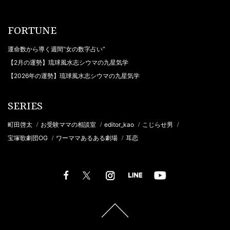
FORTUNE
運命数から導く週間“女の数字占い”
【2月の運勢】琉球風水志シウマの九星気学
【2026年の運勢】琉球風水志シウマの九星気学
SERIES
町田啓太
お受験ママの相談室
editor_kao
こじらせ男
/
/
/
/
宝塚歌劇団OG
ワーママあるある劇場
耳恋
/
/