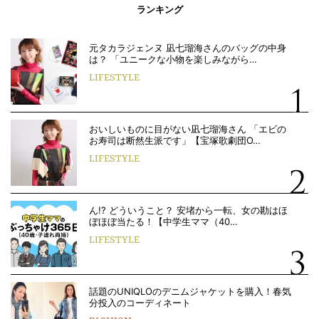
ランキング
元タカラジェンヌ 凪七瑠海さんのバッグの中身
は？ 「ユニークな小物を楽しみながら…
LIFESTYLE
おいしいものに目がない凪七瑠海さん 「エビの
お寿司は断然生派です」【宝塚歌劇団O…
LIFESTYLE
ん!? どういうこと？ 安堵から一転、女の勘はほ
ぼほぼ当たる！【中学生ママ（40…
LIFESTYLE
話題のUNIQLOのデニムジャケットを購入！春気
分投入のコーディネート