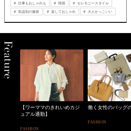
仕事もおしゃれも
韓国
セレモニースタイル
気温別の服装
楽しておしゃれ
大人かっこいい
の時間
【ワーママのきれいめカジ
働く女性のバッグ
ュアル通勤】
FASHION
FASHION