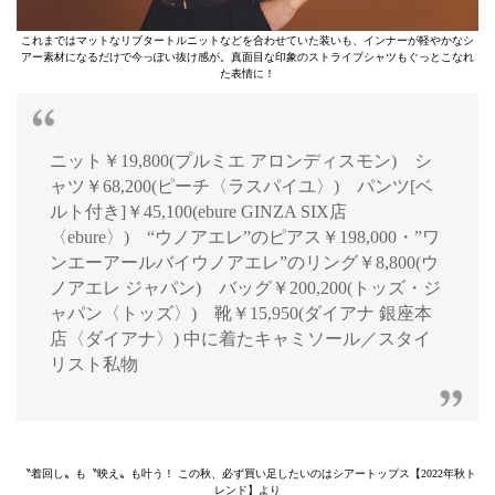
これまではマットなリブタートルニットなどを合わせていた装いも、インナーが軽やかなシ
アー素材になるだけで今っぽい抜け感が。真面目な印象のストライプシャツもぐっとこなれ
た表情に！
ニット￥19,800(プルミエ アロンディスモン) シ
ャツ￥68,200(ピーチ〈ラスパイユ〉) パンツ[ベ
ルト付き]￥45,100(ebure GINZA SIX店
〈ebure〉) “ウノアエレ”のピアス￥198,000・”ワ
ンエーアールバイウノアエレ”のリング￥8,800(ウ
ノアエレ ジャパン) バッグ￥200,200(トッズ・ジ
ャパン〈トッズ〉) 靴￥15,950(ダイアナ 銀座本
店〈ダイアナ〉) 中に着たキャミソール／スタイ
リスト私物
〝着回し〟も〝映え〟も叶う！ この秋、必ず買い足したいのはシアートップス【2022年秋ト
レンド】より