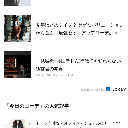
今年はどのタイプ？ 豊富なバリエーション
から選ぶ〝最強セットアップコーデ〟＜
12...
【見城徹×藤田晋】AI時代でも変わらない
経営者の本質
PR（FINCHI on GOETHE）
Recommended by
「今日のコーデ」の人気記事
モノトーン主体ならオフィスカジュアルにも！ ツイ