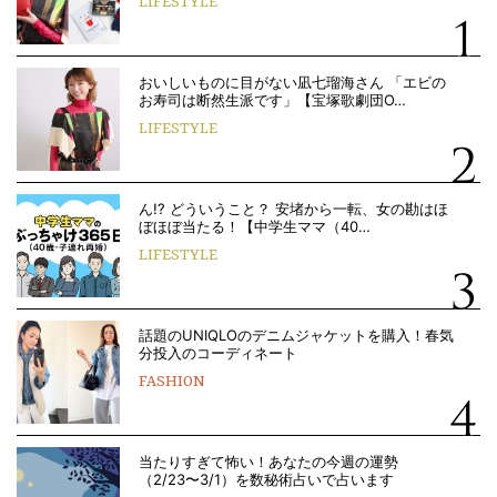
LIFESTYLE
おいしいものに目がない凪七瑠海さん 「エビの
お寿司は断然生派です」【宝塚歌劇団O…
LIFESTYLE
ん!? どういうこと？ 安堵から一転、女の勘はほ
ぼほぼ当たる！【中学生ママ（40…
LIFESTYLE
話題のUNIQLOのデニムジャケットを購入！春気
分投入のコーディネート
FASHION
当たりすぎて怖い！あなたの今週の運勢
（2/23〜3/1）を数秘術占いで占います