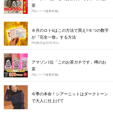
茶
PR(ハーブ健康本舗)
８月のロト6はこの方法で買え!!６つの数字
が『完全一致』する方法
PR(株式会社MURA)
アマゾン1位「このお茶ガチです」噂のお
茶
PR(ハーブ健康本舗)
今季の本命！シアーニットはダークトーン
で大人に仕上げて