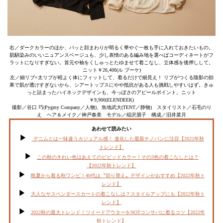
右／ダークカラーのほか、パッと顔まわりが明るく華やぐ一枚も手に入れておきたいもの。
肌馴染みのいいニュアンスベージュも、少し表情のある編み地を選べばコーディネートがフ
ラットになりすぎない。首元や袖をくしゅっとたゆませて着こなし、立体感を後押しして。
ニット￥26,400(ル ブーケ)
左／細リブ×太リブが程よく体にフィットして、着るだけで細見え！ リブがつくる陰影の効
果で肌が透けすぎないから、シアートップスにやや抵抗がある人も挑戦しやすいはず。きゅ
っと詰まったハイネックデザインも、今っぽさのアピールポイント。ニット
￥9,900(ELENDEEK)
撮影／谷口 巧(Pygmy Company／人物)、魚地武大(TENT／静物) スタイリスト／石毛のり
え ヘア＆メイク／神戸春美 モデル／稲沢朋子 構成／旧井菜月
あわせて読みたい
デニムとは一味違うカジュアル感！ 進化した最新チノパンに注目【2022年秋
トレンド】
この秋のきれい色はあえてのビビッドカラー！その3色の着こなしとは？
【2022年秋トレンド】
晩夏から着る秋ワンピ！40代は〝切り替え〟デザインがおすすめ【2022年秋ト
レンド】
大人なサスペンダースカートの着こなしは？スタイルアップにも【2022年秋ト
レンド】
2022秋の最大トレンド！ツイードアウターをNOTコンサバに着るコツ【2022年
秋トレンド】