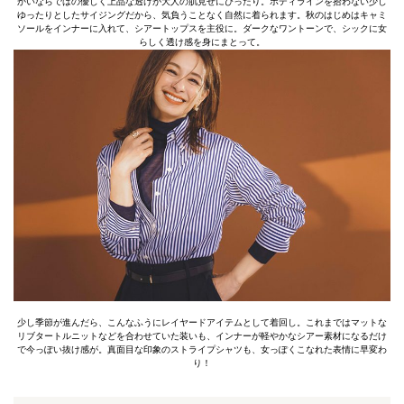
かいならではの優しく上品な透けが大人の肌見せにぴったり。ボディラインを拾わない少し
ゆったりとしたサイジングだから、気負うことなく自然に着られます。秋のはじめはキャミ
ソールをインナーに入れて、シアートップスを主役に。ダークなワントーンで、シックに女
らしく透け感を身にまとって。
少し季節が進んだら、こんなふうにレイヤードアイテムとして着回し。これまではマットな
リブタートルニットなどを合わせていた装いも、インナーが軽やかなシアー素材になるだけ
で今っぽい抜け感が。真面目な印象のストライプシャツも、女っぽくこなれた表情に早変わ
り！