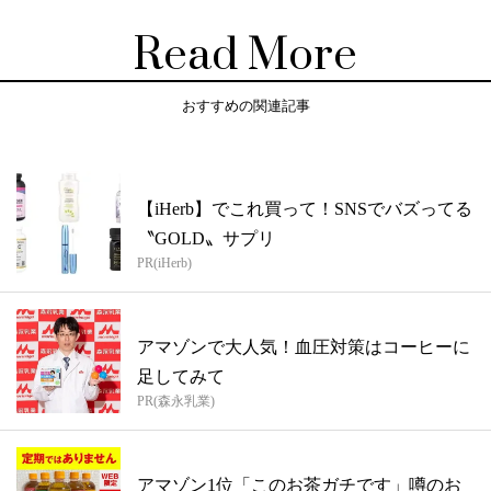
Read More
おすすめの関連記事
【iHerb】でこれ買って！SNSでバズってる
〝GOLD〟サプリ
PR(iHerb)
アマゾンで大人気！血圧対策はコーヒーに
足してみて
PR(森永乳業)
アマゾン1位「このお茶ガチです」噂のお