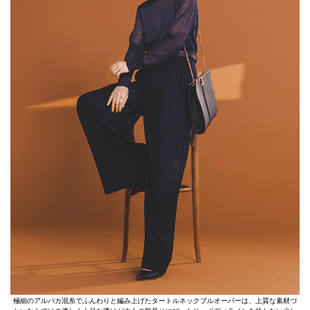
極細のアルパカ混糸でふんわりと編み上げたタートルネックプルオーバーは、上質な素材づ