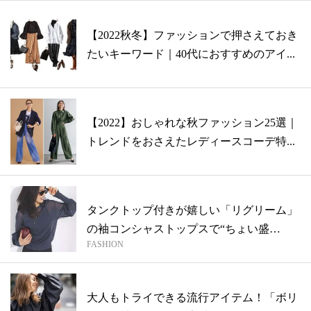
【2022秋冬】ファッションで押さえておき
たいキーワード｜40代におすすめのアイ...
【2022】おしゃれな秋ファッション25選｜
トレンドをおさえたレディースコーデ特...
タンクトップ付きが嬉しい「リグリーム」
の袖コンシャストップスで“ちょい盛
FASHION
り”【今...
大人もトライできる流行アイテム！「ボリ