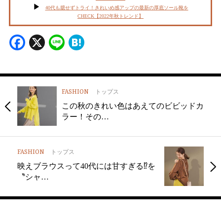
40代も臆せずトライ！きれいめ感アップの最新の厚底ソール靴を
CHECK【2022年秋トレンド】
Facebook
X
Line
Hatena
FASHION
トップス
この秋のきれい色はあえてのビビッドカ
ラー！その…
FASHION
トップス
映えブラウスって40代には甘すぎる⁉︎を
〝シャ…