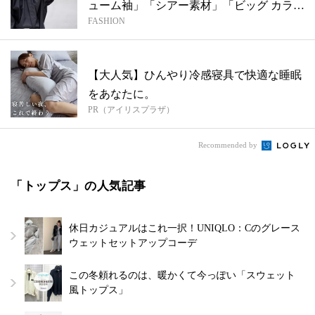
ューム袖」「シアー素材」「ビッグ カラ
FASHION
ー」...
【大人気】ひんやり冷感寝具で快適な睡眠
をあなたに。
PR（アイリスプラザ）
Recommended by
「トップス」の人気記事
休日カジュアルはこれ一択！UNIQLO：Cのグレース
ウェットセットアップコーデ
この冬頼れるのは、暖かくて今っぽい「スウェット
風トップス」