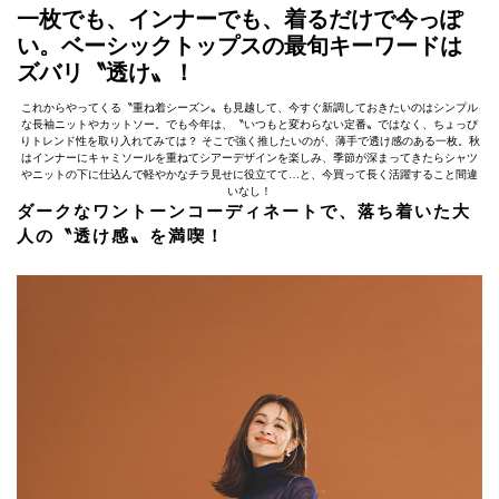
一枚でも、インナーでも、着るだけで今っぽ
い。ベーシックトップスの最旬キーワードは
ズバリ〝透け〟！
これからやってくる〝重ね着シーズン〟も見越して、今すぐ新調しておきたいのはシンプル
な長袖ニットやカットソー。でも今年は、〝いつもと変わらない定番〟ではなく、ちょっぴ
りトレンド性を取り入れてみては？ そこで強く推したいのが、薄手で透け感のある一枚。秋
はインナーにキャミソールを重ねてシアーデザインを楽しみ、季節が深まってきたらシャツ
やニットの下に仕込んで軽やかなチラ見せに役立てて…と、今買って長く活躍すること間違
いなし！
ダークなワントーンコーディネートで、落ち着いた大
人の〝透け感〟を満喫！