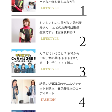
ークな小物を楽しみながら…
LIFESTYLE
おいしいものに目がない凪七瑠
海さん 「エビのお寿司は断然
生派です」【宝塚歌劇団O…
LIFESTYLE
ん!? どういうこと？ 安堵から
一転、女の勘はほぼほぼ当た
る！【中学生ママ（40…
LIFESTYLE
話題のUNIQLOのデニムジャケ
ットを購入！春気分投入のコー
ディネート
FASHION