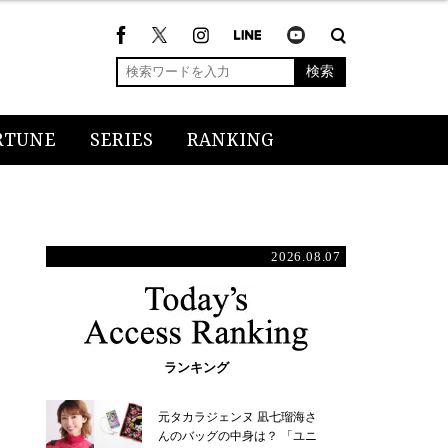
検索
RTUNE
SERIES
RANKING
2026.08.07
ランキング
元タカラジェンヌ 凪七瑠海さ
んのバッグの中身は？ 「ユニ