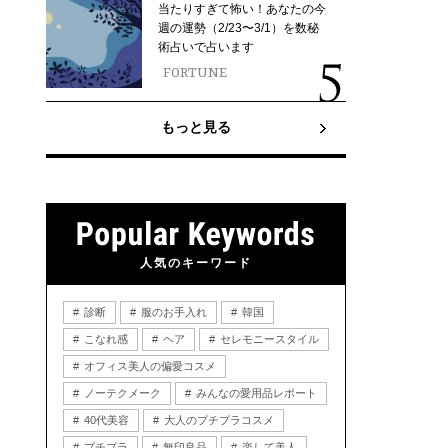
当たりすぎて怖い！あなたの今
週の運勢（2/23〜3/1）を数秘
術占いで占います
FORTUNE
もっと見る
人気のキーワード
診断
服のお手入れ
韓国
こなれ感
ヘア
セレモニースタイル
オフィス美人の偏愛コスメ
ノーテクメーク
みんなの愛用品レポート
40代美容
大人のプチプラコスメ
プチプラ
無印良品
楽して美人