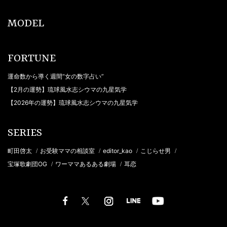
MODEL
FORTUNE
運命数から導く週間“女の数字占い”
【2月の運勢】琉球風水志シウマの九星気学
【2026年の運勢】琉球風水志シウマの九星気学
SERIES
町田啓太
お受験ママの相談室
editor_kao
こじらせ男
/
/
/
/
宝塚歌劇団OG
ワーママあるある劇場
耳恋
/
/