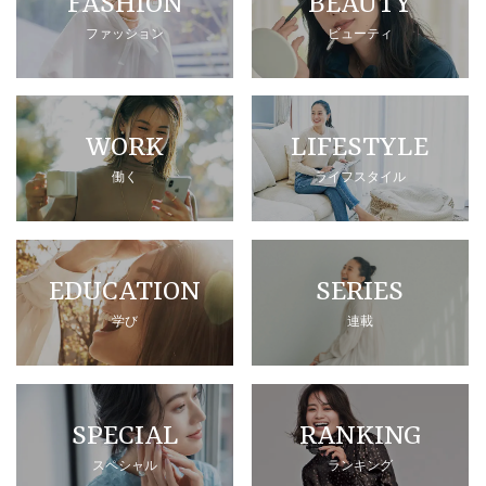
FASHION
BEAUTY
ファッション
ビューティ
WORK
LIFESTYLE
働く
ライフスタイル
EDUCATION
SERIES
学び
連載
SPECIAL
RANKING
スペシャル
ランキング