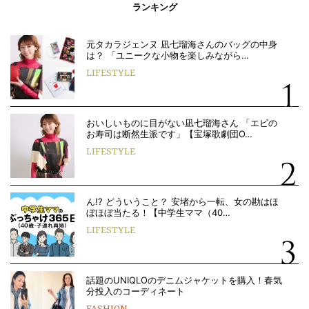
ランキング
元タカラジェンヌ 凪七瑠海さんのバッグの中身
は？ 「ユニークな小物を楽しみながら…
LIFESTYLE
おいしいものに目がない凪七瑠海さん 「エビの
お寿司は断然生派です」【宝塚歌劇団O…
LIFESTYLE
ん!? どういうこと？ 安堵から一転、女の勘はほ
ぼほぼ当たる！【中学生ママ（40…
LIFESTYLE
話題のUNIQLOのデニムジャケットを購入！春気
分投入のコーディネート