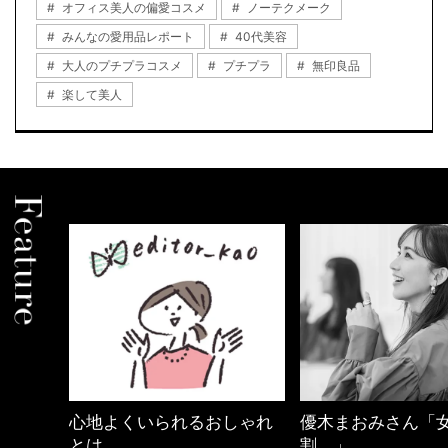
オフィス美人の偏愛コスメ
ノーテクメーク
みんなの愛用品レポート
40代美容
大人のプチプラコスメ
プチプラ
無印良品
楽して美人
しゃれ
優木まおみさん「女の時間
働く女性のバッグ
割。」