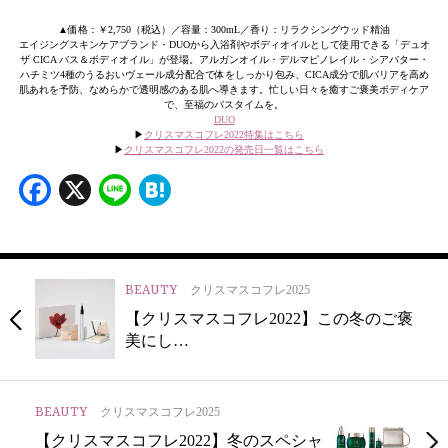
▲価格：￥2,750（税込）／容量：300mL／香り：リラクシングウッド精油
エイジングスキンケアブランド・DUOから入浴剤やボディオイルとして使用できる「デュオ
ザ CICA バス＆ボディオイル」が登場。アルガンオイル・デルマピノレイル・シアバター・
ハチミツ4種のうるおいヴェール成分配合で体をしっかり包み、CICA成分で肌バリアを⾼め
肌あれを予防、なめらかで透明感のある肌へ導きます。忙しい⽇々を癒すご褒美ボディケア
で、⾄福のバスタイムを。
DUO
▶︎
クリスマスコフレ2022特集はこちら
▶︎
クリスマスコフレ2022の発売日一覧はこちら
Facebook
X
Line
Hatena
BEAUTY
クリスマスコフレ2025
【クリスマスコフレ2022】この冬のご褒
美にし…
BEAUTY
クリスマスコフレ2025
【クリスマスコフレ2022】冬のスペシャ