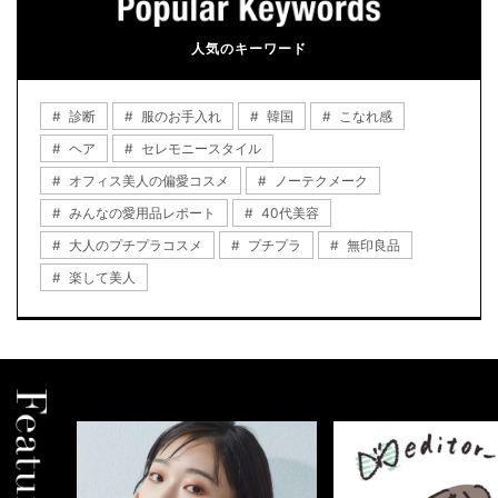
人気のキーワード
診断
服のお手入れ
韓国
こなれ感
ヘア
セレモニースタイル
オフィス美人の偏愛コスメ
ノーテクメーク
みんなの愛用品レポート
40代美容
大人のプチプラコスメ
プチプラ
無印良品
楽して美人