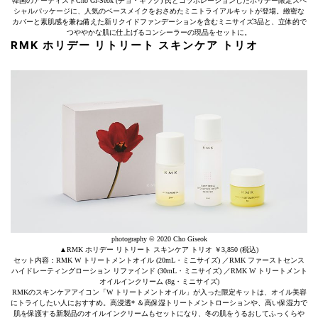
韓国のアーティストCho Gi-Seok (チョ・ギソク) 氏とコラボレーションしたホリデー限定スペ
シャルパッケージに、人気のベースメイクをおさめたミニトライアルキットが登場。緻密な
カバーと素肌感を兼ね備えた新リクイドファンデーションを含むミニサイズ3品と、立体的で
つややかな肌に仕上げるコンシーラーの現品をセットに。
RMK ホリデー リトリート スキンケア トリオ
photography © 2020 Cho Giseok
▲RMK ホリデー リトリート スキンケア トリオ ￥3,850 (税込)
セット内容：RMK W トリートメントオイル (20mL・ミニサイズ) ／RMK ファーストセンス
ハイドレーティングローション リファインド (30mL・ミニサイズ) ／RMK W トリートメント
オイルインクリーム (8g・ミニサイズ)
RMKのスキンケアアイコン「W トリートメントオイル」が入った限定キットは、オイル美容
にトライしたい人におすすめ。高浸透* ＆高保湿トリートメントローションや、高い保湿力で
肌を保護する新製品のオイルインクリームもセットになり、冬の肌をうるおしてふっくらや