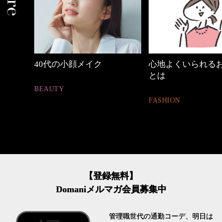
中身
40代の小顔メイク
心地よくいられる
とは
BEAUTY
FASHION
【登録無料】
Domaniメルマガ会員募集中
管理職世代の通勤コーデ、明日は