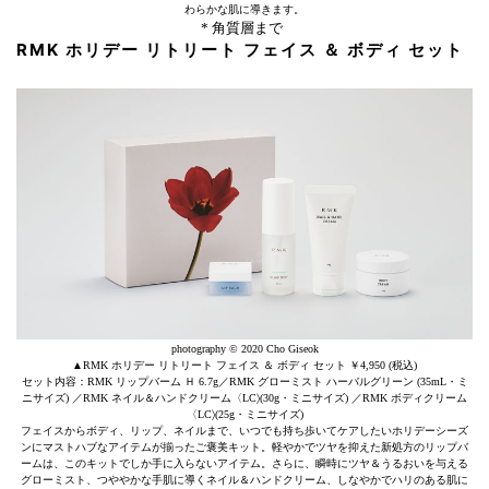
わらかな肌に導きます。
* 角質層まで
RMK ホリデー リトリート フェイス ＆ ボディ セット
photography © 2020 Cho Giseok
▲RMK ホリデー リトリート フェイス ＆ ボディ セット ￥4,950 (税込)
セット内容：RMK リップバーム Ｈ 6.7g／RMK グローミスト ハーバルグリーン (35mL・ミ
ニサイズ) ／RMK ネイル＆ハンドクリーム〈LC〉(30g・ミニサイズ) ／RMK ボディクリーム
〈LC〉(25g・ミニサイズ)
フェイスからボディ、リップ、ネイルまで、いつでも持ち歩いてケアしたいホリデーシーズ
ンにマストハブなアイテムが揃ったご褒美キット。軽やかでツヤを抑えた新処方のリップバ
ームは、このキットでしか手に入らないアイテム。さらに、瞬時にツヤ＆うるおいを与える
グローミスト、つややかな手肌に導くネイル＆ハンドクリーム、しなやかでハリのある肌に