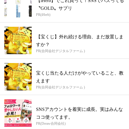
【iHerb】でこれ買って！SNSでバズってる
〝GOLD〟サプリ
PR(iHerb)
【宝くじ】外れ続ける理由、まだ放置しま
すか？
PR(合同会社デジタルファーム )
宝くじ当たる人だけがやっていること、教
えます
PR(合同会社デジタルファーム )
SNSアカウントを着実に成長。実はみんな
ココ使ってます。
PR(Dreaw合同会社)