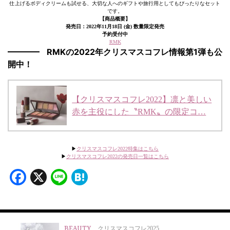
仕上げるボディクリームも試せる、大切な人へのギフトや旅行用としてもぴったりなセット
です。
【商品概要】
発売日：2022年11月18日 (金) 数量限定発売
予約受付中
RMK
RMKの2022年クリスマスコフレ情報第1弾も公
開中！
【クリスマスコフレ2022】凛と美しい
赤を主役にした〝RMK〟の限定コ…
▶︎
クリスマスコフレ2022特集はこちら
▶︎
クリスマスコフレ2022の発売日一覧はこちら
Facebook
X
Line
Hatena
BEAUTY
クリスマスコフレ2025