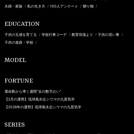
夫婦・家族
私の生き方
100人アンケート
贈り物
/
/
/
/
EDUCATION
子供の五感を育てる
学校行事コーデ
教育現場より
子供の習い事
/
/
/
/
子供の進路・学校
/
MODEL
FORTUNE
運命数から導く週間“女の数字占い”
【2月の運勢】琉球風水志シウマの九星気学
【2026年の運勢】琉球風水志シウマの九星気学
SERIES