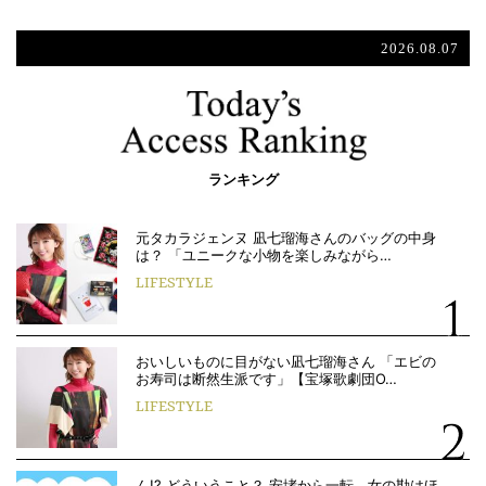
2026.08.07
ランキング
元タカラジェンヌ 凪七瑠海さんのバッグの中身
は？ 「ユニークな小物を楽しみながら…
LIFESTYLE
おいしいものに目がない凪七瑠海さん 「エビの
お寿司は断然生派です」【宝塚歌劇団O…
LIFESTYLE
ん!? どういうこと？ 安堵から一転、女の勘はほ