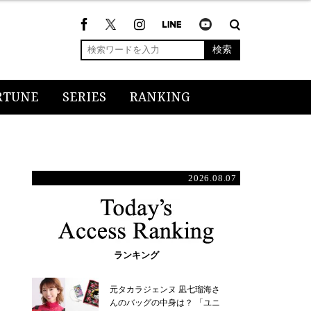
検索
RTUNE
SERIES
RANKING
2026.08.07
ランキング
元タカラジェンヌ 凪七瑠海さ
んのバッグの中身は？ 「ユニ