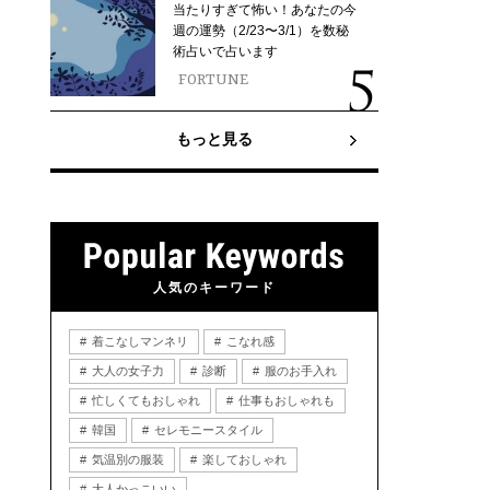
当たりすぎて怖い！あなたの今
週の運勢（2/23〜3/1）を数秘
術占いで占います
FORTUNE
もっと見る
人気のキーワード
着こなしマンネリ
こなれ感
大人の女子力
診断
服のお手入れ
忙しくてもおしゃれ
仕事もおしゃれも
韓国
セレモニースタイル
気温別の服装
楽しておしゃれ
大人かっこいい