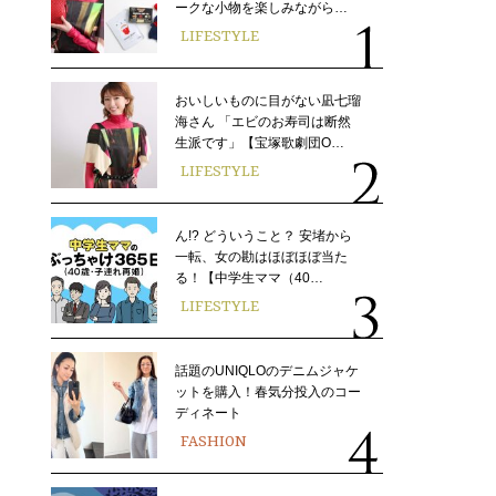
ークな小物を楽しみながら…
LIFESTYLE
おいしいものに目がない凪七瑠
海さん 「エビのお寿司は断然
生派です」【宝塚歌劇団O…
LIFESTYLE
ん!? どういうこと？ 安堵から
一転、女の勘はほぼほぼ当た
る！【中学生ママ（40…
LIFESTYLE
話題のUNIQLOのデニムジャケ
ットを購入！春気分投入のコー
ディネート
FASHION