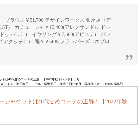
フ) ブラウス￥51,700(デザインワークス 銀座店〈デ
LST) カチューシャ￥15,400(アレクサンドル ドゥ
 ドゥ パリ〉) イヤリング￥7,560(アビステ) バッ
〈イアクッチ〉) 靴￥59,400(フラッパーズ〈ネブロ
トは40代甘めコーデの正解！【2022年秋トレンド】より
え ヘア＆メイク／神戸春美 モデル／稲沢朋子 構成／旧井菜月 再構成／WEBDomani編集部
ージャケットは40代甘めコーデの正解！【2022年秋