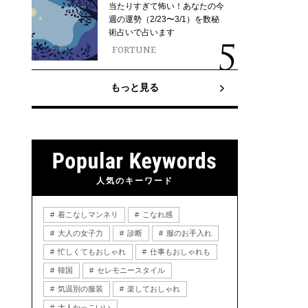
当たりすぎて怖い！あなたの今
週の運勢（2/23〜3/1）を数秘
術占いで占います
FORTUNE
もっと見る
人気のキーワード
着こなしマンネリ
こなれ感
大人の女子力
診断
服のお手入れ
忙しくてもおしゃれ
仕事もおしゃれも
韓国
セレモニースタイル
気温別の服装
楽しておしゃれ
大人かっこいい