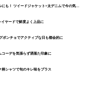
にも！ ツイードジャケット×太デニムで今の気…
レイヤードで鮮度よく上品に
ングポンチョでアクティブな日も都会的に
ムコーデを気張らず洒落た印象に
ク柄シャツで旬のキレ味をプラス