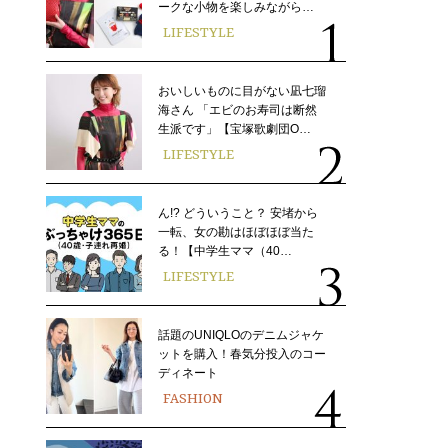
ークな小物を楽しみながら…
LIFESTYLE
おいしいものに目がない凪七瑠
海さん 「エビのお寿司は断然
生派です」【宝塚歌劇団O…
LIFESTYLE
ん!? どういうこと？ 安堵から
一転、女の勘はほぼほぼ当た
る！【中学生ママ（40…
LIFESTYLE
話題のUNIQLOのデニムジャケ
ットを購入！春気分投入のコー
ディネート
FASHION