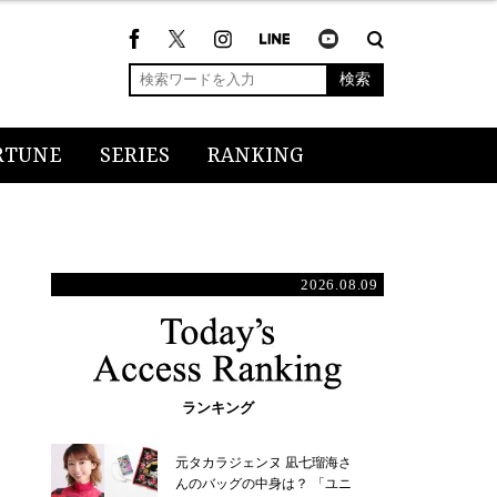
検索
RTUNE
SERIES
RANKING
2026.08.09
ランキング
元タカラジェンヌ 凪七瑠海さ
んのバッグの中身は？ 「ユニ