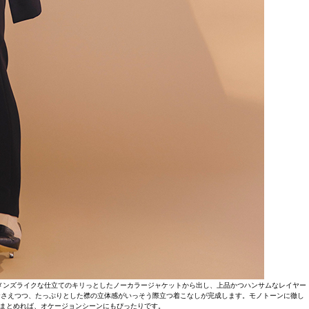
メンズライクな仕立てのキリっとしたノーカラージャケットから出し、上品かつハンサムなレイヤー
おさえつつ、たっぷりとした襟の立体感がいっそう際立つ着こなしが完成します。モノトーンに徹し
まとめれば、オケージョンシーンにもぴったりです。