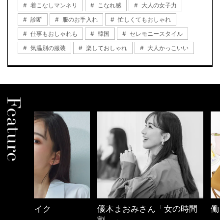
着こなしマンネリ
こなれ感
大人の女子力
診断
服のお手入れ
忙しくてもおしゃれ
仕事もおしゃれも
韓国
セレモニースタイル
気温別の服装
楽しておしゃれ
大人かっこいい
優木まおみさん「女の時間
働く女性のバッグ