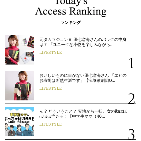
ランキング
元タカラジェンヌ 凪七瑠海さんのバッグの中身
は？ 「ユニークな小物を楽しみながら…
LIFESTYLE
おいしいものに目がない凪七瑠海さん 「エビの
お寿司は断然生派です」【宝塚歌劇団O…
LIFESTYLE
ん!? どういうこと？ 安堵から一転、女の勘はほ
ぼほぼ当たる！【中学生ママ（40…
LIFESTYLE