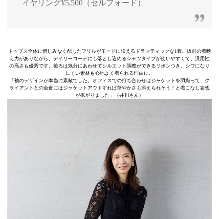
イヤリング¥5,500（セルフォード）
トップス全体に惜しみなく配したフリルがモードに映えるドラマティックな1着。抜群の着映
え力がありながら、デイリーコーデにも落とし込めるシャツタイプが使いやすくて、汎用性
の高さも優秀です。後ろは気分にあわせてシルエット調整ができるリボンつき。シワになり
にくい素材も心地よく着られる理由に。
「袖のデザインが本当に素敵でした。オフィスでの打ち合わせはジャケットを羽織って、ク
ライアントとの会食にはジャケットアウトすれば華やかさも添えられそう！と着こなし妄想
が拡がりました」（井川さん）