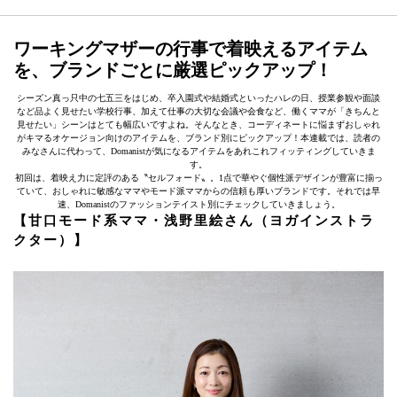
ワーキングマザーの行事で着映えるアイテム
を、ブランドごとに厳選ピックアップ！
シーズン真っ只中の七五三をはじめ、卒入園式や結婚式といったハレの日、授業参観や面談
など品よく見せたい学校行事、加えて仕事の大切な会議や会食など、働くママが「きちんと
見せたい」シーンはとても幅広いですよね。そんなとき、コーディネートに悩まずおしゃれ
がキマるオケージョン向けのアイテムを、ブランド別にピックアップ！本連載では、読者の
みなさんに代わって、Domanistが気になるアイテムをあれこれフィッティングしていきま
す。
初回は、着映え力に定評のある〝セルフォード〟。1点で華やぐ個性派デザインが豊富に揃っ
ていて、おしゃれに敏感なママやモード派ママからの信頼も厚いブランドです。それでは早
速、Domanistのファッションテイスト別にチェックしていきましょう。
【甘口モード系ママ・浅野里絵さん（ヨガインストラ
クター）】