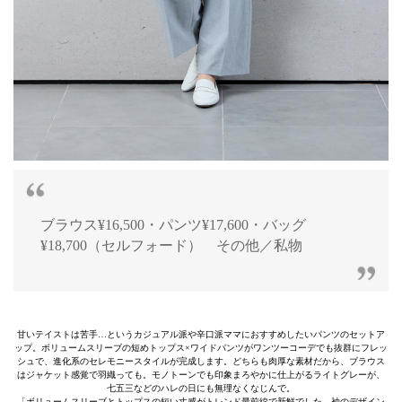
ブラウス¥16,500・パンツ¥17,600・バッグ
¥18,700（セルフォード） その他／私物
甘いテイストは苦手…というカジュアル派や辛口派ママにおすすめしたいパンツのセットア
ップ。ボリュームスリーブの短めトップス×ワイドパンツがワンツーコーデでも抜群にフレッ
シュで、進化系のセレモニースタイルが完成します。どちらも肉厚な素材だから、ブラウス
はジャケット感覚で羽織っても。モノトーンでも印象まろやかに仕上がるライトグレーが、
七五三などのハレの日にも無理なくなじんで。
「ボリュームスリーブとトップスの短い丈感がトレンド最前線で新鮮でした。袖のデザイン