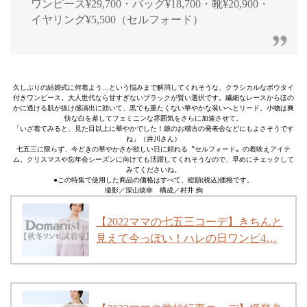
ワンピース¥29,700・バッグ¥18,700・靴¥20,900・
イヤリング¥5,500（セルフォード）
久しぶりの結婚式に何着よう…という悩みまで解消してくれそうな、クラシカルなボウタイ
付きワンピース。大人世代なら甘すぎないブラックが賢い選択です。繊細なレースからほの
かに透ける肌が抜け感演出に効いて、黒でも重たくない華やかな装いへとリード。小物は爽
快な白を差してフェミニンな雰囲気をさらに加速させて。
「いざ着てみると、見た目以上に華やかでした！娘のお稽古の発表会などにもよさそうです
ね」（井川さん）
七五三に限らず、今どきの華やかさが欲しい日に頼れる〝セルフォード〟の着映えアイテ
ム。クリスマスや忘年会シーズンに向けても活躍してくれそうなので、早めにチェックして
みてくださいね。
●この特集で使用した商品の価格はすべて、総額(税込)価格です。
撮影／深山徳幸 構成／村井 絢
【2022ママの七五三コーデ】きちんと
見えて今っぽい！ハレの日ワンピ4…