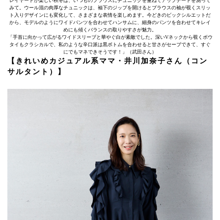
レイヤードが楽しい秋冬は、いつものブラウスにチュニックを重ねてアップデートを測って
みて。ウール混の肉厚なチュニックは、袖下のジップを開けるとブラウスの袖が覗くスリッ
ト入りデザインにも変化して、さまざまな表情を楽しめます。今どきのビックシルエットだ
から、モデルのようにワイドパンツを合わせてハンサムに、細身のパンツを合わせてキレイ
めにも傾くバランスの取りやすさが魅力。
「手首に向かって広がるワイドスリーブと華やぐ白が素敵でした。深いVネックから覗くボウ
タイもクラシカルで、私のような辛口派は黒ボトムを合わせると甘さがセーブできて、すぐ
にでもマネできそうです！」（武田さん）
【きれいめカジュアル系ママ・井川加奈子さん（コン
サルタント）】