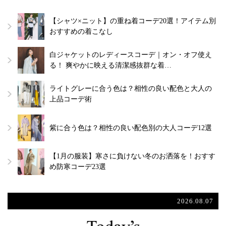
【シャツ×ニット】の重ね着コーデ20選！アイテム別
おすすめの着こなし
白ジャケットのレディースコーデ｜オン・オフ使え
る！ 爽やかに映える清潔感抜群な着…
ライトグレーに合う色は？相性の良い配色と大人の
上品コーデ術
紫に合う色は？相性の良い配色別の大人コーデ12選
【1月の服装】寒さに負けない冬のお洒落を！おすす
め防寒コーデ23選
2026.08.07