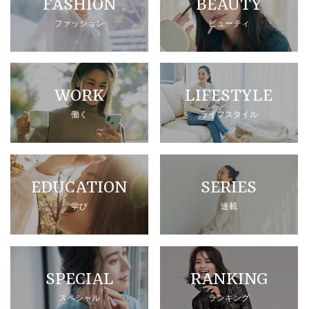
FASHION
BEAUTY
ファッション
ビューティ
WORK
LIFESTYLE
働く
ライフスタイル
EDUCATION
SERIES
学び
連載
SPECIAL
RANKING
スペシャル
ランキング