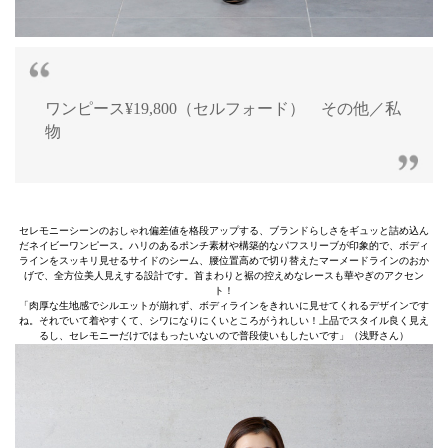
ワンピース¥19,800（セルフォード） その他／私
物
セレモニーシーンのおしゃれ偏差値を格段アップする、ブランドらしさをギュッと詰め込ん
だネイビーワンピース。ハリのあるポンチ素材や構築的なパフスリーブが印象的で、ボディ
ラインをスッキリ見せるサイドのシーム、腰位置高めで切り替えたマーメードラインのおか
げで、全方位美人見えする設計です。首まわりと裾の控えめなレースも華やぎのアクセン
ト！
「肉厚な生地感でシルエットが崩れず、ボディラインをきれいに見せてくれるデザインです
ね。それでいて着やすくて、シワになりにくいところがうれしい！上品でスタイル良く見え
るし、セレモニーだけではもったいないので普段使いもしたいです」（浅野さん）