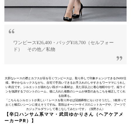
ワンピース¥26,400・バッグ¥18,700（セルフォー
ド） その他／私物
大胆なレースの襟とカフスが目を引くワンピースは、取り外して印象チェンジできる2WAY仕
様。華やかなルックスながら、自宅で手洗いできるお手入れのしやすさもワーママにうれし
い利点です。シルエットが崩れない段ボール素材は、見た目以上に着心地軽やかで、縦ライ
ンを強調するフロントのシーム、後に入れた複数のシームが体型のあちこちを補正してくれ
る効果も。
「こちらもシルエットが美しい！レースを取り外せば冠婚葬祭にもいけそうだし、1枚持って
おくと幅広いシーンに使えそうですね。普段はオーバーサイズのニットカーデや、ブーツで
カジュアルダウンして着こなしてみたいです」（浅野さん）
【辛口ハンサム系ママ・武田ゆかりさん（ヘアケアメ
ーカーPR）】