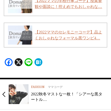
【2022ママの学校行事コーデ】授業参
観や面談に！控えめでもおしゃれな…
【2022ママのセレモニーコーデ】品よ
くおしゃれなフォーマル黒ワンピ4…
Facebook
X
Line
Hatena
FASHION
ママコーデ
2022秋冬マストな一枚！「シアーな黒タ
ートル…