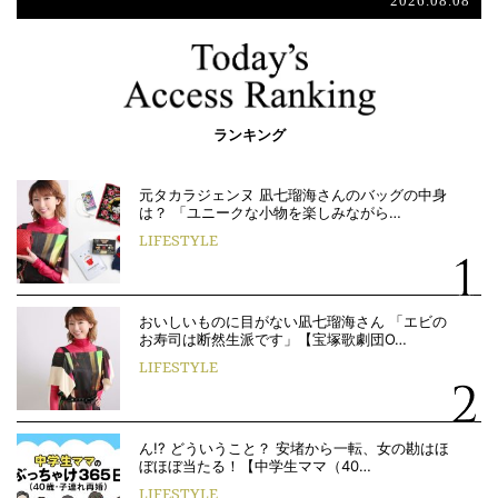
2026.08.08
ランキング
元タカラジェンヌ 凪七瑠海さんのバッグの中身
は？ 「ユニークな小物を楽しみながら…
LIFESTYLE
おいしいものに目がない凪七瑠海さん 「エビの
お寿司は断然生派です」【宝塚歌劇団O…
LIFESTYLE
ん!? どういうこと？ 安堵から一転、女の勘はほ
ぼほぼ当たる！【中学生ママ（40…
LIFESTYLE