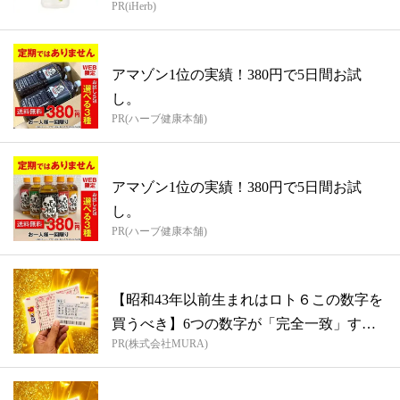
PR(iHerb)
アマゾン1位の実績！380円で5日間お試
し。
PR(ハーブ健康本舗)
アマゾン1位の実績！380円で5日間お試
し。
PR(ハーブ健康本舗)
【昭和43年以前生まれはロト６この数字を
買うべき】6つの数字が「完全一致」する
PR(株式会社MURA)
方...