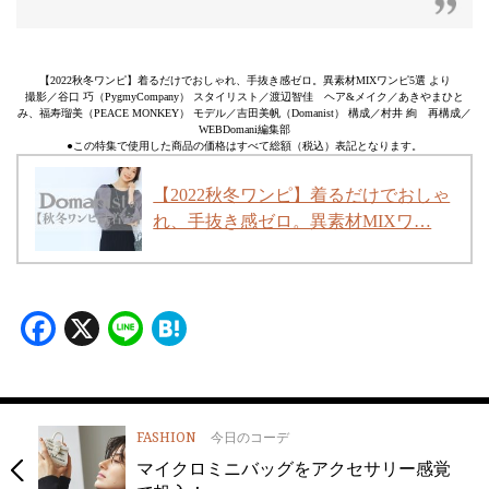
【2022秋冬ワンピ】着るだけでおしゃれ、手抜き感ゼロ。異素材MIXワンピ5選 より
撮影／谷口 巧（PygmyCompany） スタイリスト／渡辺智佳 ヘア&メイク／あきやまひと
み、福寿瑠美（PEACE MONKEY） モデル／吉田美帆（Domanist） 構成／村井 絢 再構成／
WEBDomani編集部
●この特集で使用した商品の価格はすべて総額（税込）表記となります。
【2022秋冬ワンピ】着るだけでおしゃ
れ、手抜き感ゼロ。異素材MIXワ…
Facebook
X
Line
Hatena
FASHION
今日のコーデ
マイクロミニバッグをアクセサリー感覚