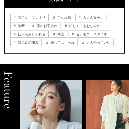
着こなしマンネリ
こなれ感
大人の女子力
診断
服のお手入れ
忙しくてもおしゃれ
仕事もおしゃれも
韓国
セレモニースタイル
気温別の服装
楽しておしゃれ
大人かっこいい