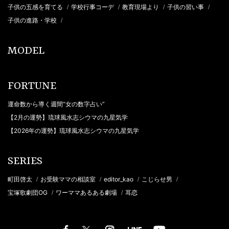
子供の五感を育てる
学校行事コーデ
教育現場より
子供の習い事
/
/
/
/
子供の進路・学校
/
MODEL
FORTUNE
運命数から導く週間“女の数字占い”
【2月の運勢】琉球風水志シウマの九星気学
【2026年の運勢】琉球風水志シウマの九星気学
SERIES
町田啓太
お受験ママの相談室
editor_kao
こじらせ男
/
/
/
/
宝塚歌劇団OG
ワーママあるある劇場
耳恋
/
/