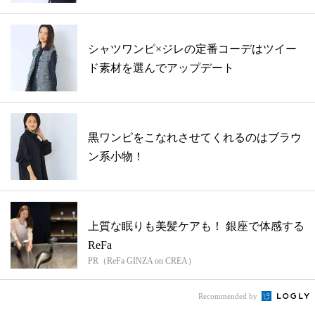
シャツワンピ×ジレの定番コーデはツイー
ド素材を選んでアップデート
黒ワンピをこなれさせてくれるのはブラウ
ン系小物！
上質な眠りも美髪ケアも！ 銀座で体感する
ReFa
PR（ReFa GINZA on CREA）
Recommended by