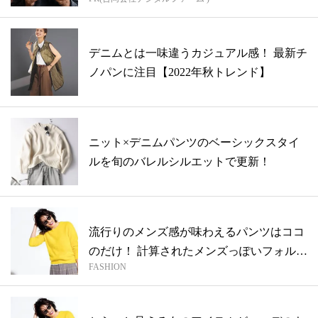
デニムとは一味違うカジュアル感！ 最新チ
ノパンに注目【2022年秋トレンド】
ニット×デニムパンツのベーシックスタイ
ルを旬のバレルシルエットで更新！
流行りのメンズ感が味わえるパンツはココ
のだけ！ 計算されたメンズっぽいフォルム
FASHION
が...