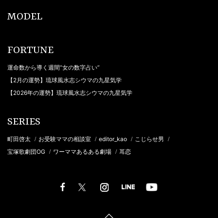
MODEL
FORTUNE
運命数から導く週間“女の数字占い”
【2月の運勢】琉球風水志シウマの九星気学
【2026年の運勢】琉球風水志シウマの九星気学
SERIES
町田啓太
お受験ママの相談室
editor_kao
こじらせ男
/
/
/
/
宝塚歌劇団OG
ワーママあるある劇場
耳恋
/
/