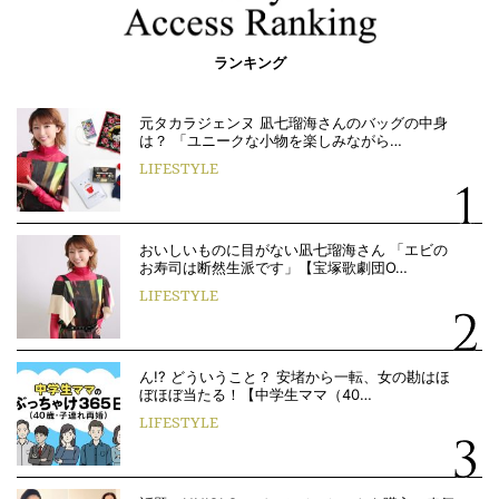
ランキング
元タカラジェンヌ 凪七瑠海さんのバッグの中身
は？ 「ユニークな小物を楽しみながら…
LIFESTYLE
おいしいものに目がない凪七瑠海さん 「エビの
お寿司は断然生派です」【宝塚歌劇団O…
LIFESTYLE
ん!? どういうこと？ 安堵から一転、女の勘はほ
ぼほぼ当たる！【中学生ママ（40…
LIFESTYLE