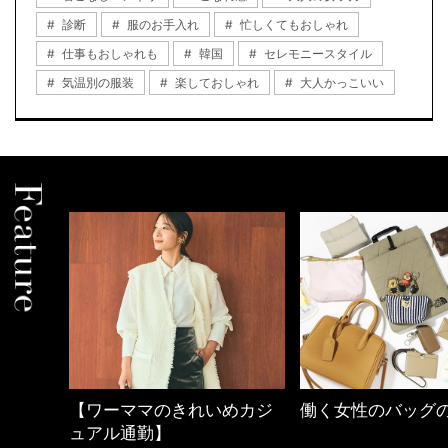
診断
服のお手入れ
忙しくてもおしゃれ
仕事もおしゃれも
韓国
セレモニースタイル
気温別の服装
楽しておしゃれ
大人かっこいい
【ワーママのきれいめカジ
働く女性のバッグ
ュアル通勤】