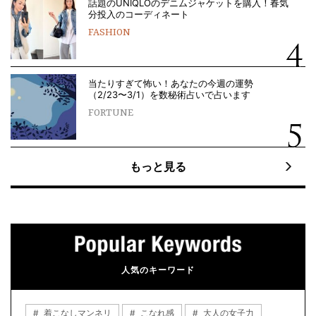
話題のUNIQLOのデニムジャケットを購入！春気
分投入のコーディネート
FASHION
当たりすぎて怖い！あなたの今週の運勢
（2/23〜3/1）を数秘術占いで占います
FORTUNE
もっと見る
人気のキーワード
着こなしマンネリ
こなれ感
大人の女子力