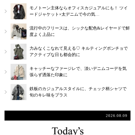
モノトーン主体ならオフィスカジュアルにも！ ツイ
ードジャケット×太デニムで今の気…
流行中のフリースは、シックな配色&レイヤードで鮮
度よく上品に
力みなくこなれて見える♡ キルティングポンチョで
アクティブな日も都会的に
キャッチーなファージレで、淡いデニムコーデを気
張らず洒落た印象に
鉄板のカジュアルスタイルに、チェック柄シャツで
旬のキレ味をプラス
2026.08.09