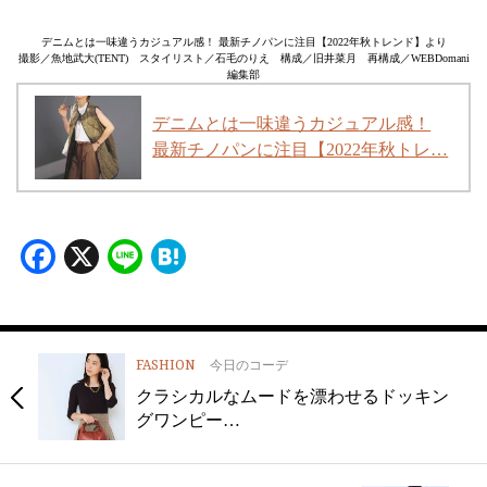
デニムとは一味違うカジュアル感！ 最新チノパンに注目【2022年秋トレンド】より
撮影／魚地武大(TENT) スタイリスト／石毛のりえ 構成／旧井菜月 再構成／WEBDomani
編集部
デニムとは一味違うカジュアル感！
最新チノパンに注目【2022年秋トレ…
Facebook
X
Line
Hatena
FASHION
今日のコーデ
クラシカルなムードを漂わせるドッキン
グワンピー…