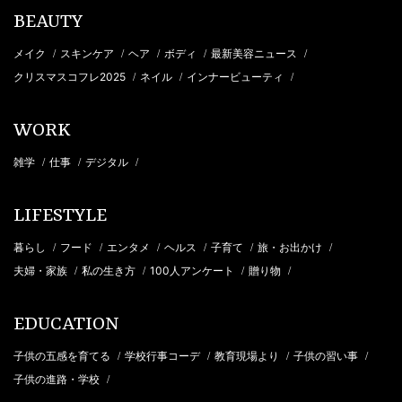
BEAUTY
メイク
スキンケア
ヘア
ボディ
最新美容ニュース
/
/
/
/
/
クリスマスコフレ2025
ネイル
インナービューティ
/
/
/
WORK
雑学
仕事
デジタル
/
/
/
LIFESTYLE
暮らし
フード
エンタメ
ヘルス
子育て
旅・お出かけ
/
/
/
/
/
/
夫婦・家族
私の生き方
100人アンケート
贈り物
/
/
/
/
EDUCATION
子供の五感を育てる
学校行事コーデ
教育現場より
子供の習い事
/
/
/
/
子供の進路・学校
/