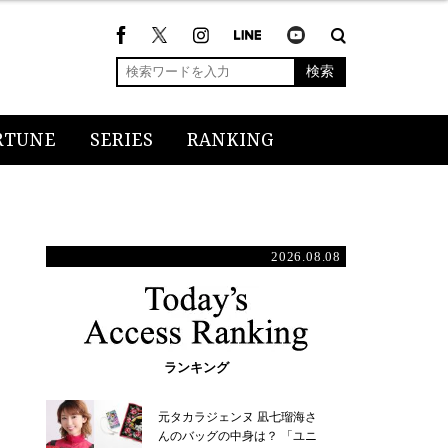
検索
RTUNE
SERIES
RANKING
2026.08.08
ランキング
元タカラジェンヌ 凪七瑠海さ
んのバッグの中身は？ 「ユニ