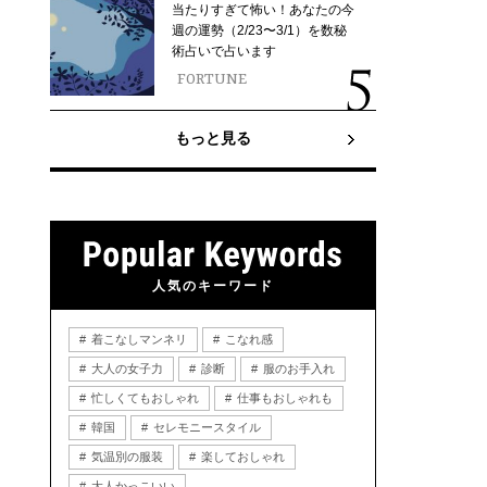
当たりすぎて怖い！あなたの今
週の運勢（2/23〜3/1）を数秘
術占いで占います
FORTUNE
もっと見る
人気のキーワード
着こなしマンネリ
こなれ感
大人の女子力
診断
服のお手入れ
忙しくてもおしゃれ
仕事もおしゃれも
韓国
セレモニースタイル
気温別の服装
楽しておしゃれ
大人かっこいい