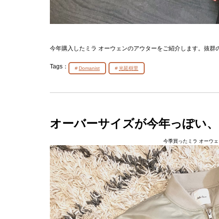
今年購入したミラ オーウェンのアウターをご紹介します。抜群
Tags：
Domanist
光延樹里
オーバーサイズが今年っぽい、
今季買ったミラ オーウェ