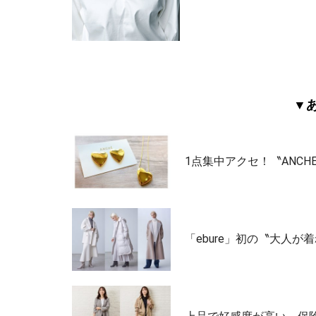
▼
1点集中アクセ！〝ANC
「ebure」初の〝大人