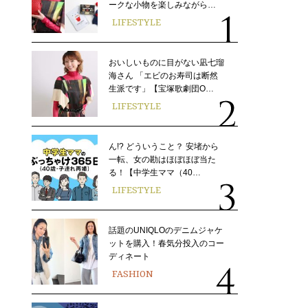
ークな小物を楽しみながら…
LIFESTYLE
おいしいものに目がない凪七瑠
海さん 「エビのお寿司は断然
生派です」【宝塚歌劇団O…
LIFESTYLE
ん!? どういうこと？ 安堵から
一転、女の勘はほぼほぼ当た
る！【中学生ママ（40…
LIFESTYLE
話題のUNIQLOのデニムジャケ
ットを購入！春気分投入のコー
ディネート
FASHION