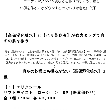
コラーゲンやタンパク質などを作り出す力や、新し
い肌を作る力がダウンするのでハリが急激に低下
【高保湿化粧水】と【ハリ美容液】が強力タッグで真
冬の肌を救う
真冬の強敵のひとつである乾燥対策として使いたいのが【高保湿化粧水】です。高保湿化粧
水で、水分とともに美容成分を肌のすみずみに送り込むことで潤い満タン状態へと復活。さ
らに【ハリ美容液】でコラーゲンやタンパク質をアップさせて肌の再生力をサポート。この
強力タッグをスキンケアに投入して、厳しい真冬も元気いっぱいのハリ肌で過ごしましょ
う。
真冬の乾燥にも揺るがない【高保湿化粧水】３
選
【１】エリクシール
リフトモイスト ローション SP［医薬部外品］
全３種 170mL 各￥3,300