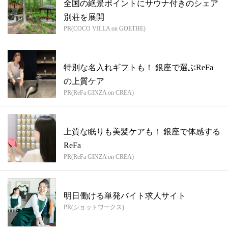
全国の絶景ポイントにサウナ付きのシェア
別荘を展開
PR(COCO VILLA on GOETHE)
特別な名入れギフトも！ 銀座で選ぶReFa
の上質ケア
PR(ReFa GINZA on CREA)
上質な眠りも美髪ケアも！ 銀座で体感する
ReFa
PR(ReFa GINZA on CREA)
明日働ける単発バイト求人サイト
PR(ショットワークス)