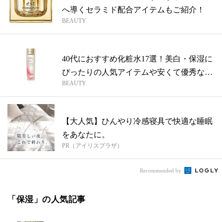
へ導くセラミド配合アイテムもご紹介！
BEAUTY
40代におすすめ化粧水17選！美白・保湿に
ぴったりの人気アイテムや安くて優秀な
BEAUTY
プ...
【大人気】ひんやり冷感寝具で快適な睡眠
をあなたに。
PR（アイリスプラザ）
Recommended by
「保湿」の人気記事