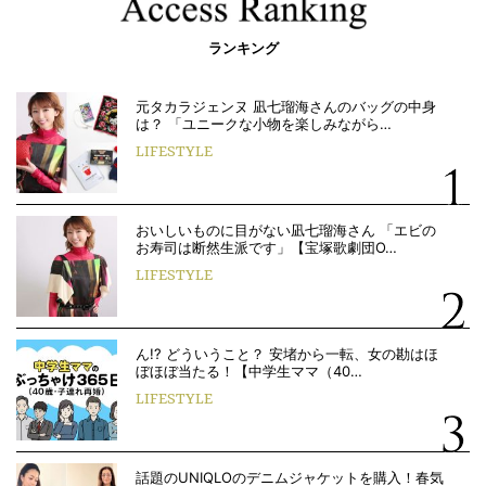
ランキング
元タカラジェンヌ 凪七瑠海さんのバッグの中身
は？ 「ユニークな小物を楽しみながら…
LIFESTYLE
おいしいものに目がない凪七瑠海さん 「エビの
お寿司は断然生派です」【宝塚歌劇団O…
LIFESTYLE
ん!? どういうこと？ 安堵から一転、女の勘はほ
ぼほぼ当たる！【中学生ママ（40…
LIFESTYLE
話題のUNIQLOのデニムジャケットを購入！春気