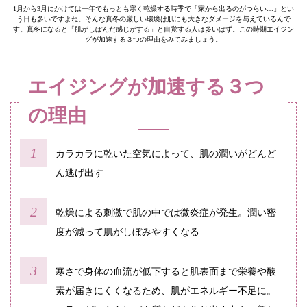
1月から3月にかけては一年でもっとも寒く乾燥する時季で「家から出るのがつらい…」とい
う日も多いですよね。そんな真冬の厳しい環境は肌にも大きなダメージを与えているんで
す。真冬になると「肌がしぼんだ感じがする」と自覚する人は多いはず。この時期エイジン
グが加速する３つの理由をみてみましょう。
エイジングが加速する３つ
の理由
カラカラに乾いた空気によって、肌の潤いがどんど
ん逃げ出す
乾燥による刺激で肌の中では微炎症が発生。潤い密
度が減って肌がしぼみやすくなる
寒さで身体の血流が低下すると肌表面まで栄養や酸
素が届きにくくなるため、肌がエネルギー不足に。