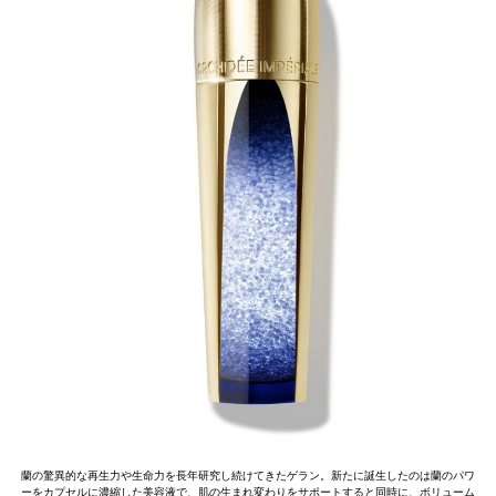
蘭の驚異的な再生力や生命力を長年研究し続けてきたゲラン。新たに誕生したのは蘭のパワ
ーをカプセルに濃縮した美容液で、肌の生まれ変わりをサポートすると同時に、ボリューム