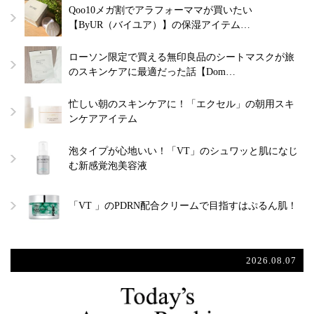
Qoo10メガ割でアラフォーママが買いたい
【ByUR（バイユア）】の保湿アイテム…
ローソン限定で買える無印良品のシートマスクが旅
のスキンケアに最適だった話【Dom…
忙しい朝のスキンケアに！「エクセル」の朝用スキ
ンケアアイテム
泡タイプが心地いい！「VT」のシュワッと肌になじ
む新感覚泡美容液
「VT 」のPDRN配合クリームで目指すはぷるん肌！
2026.08.07