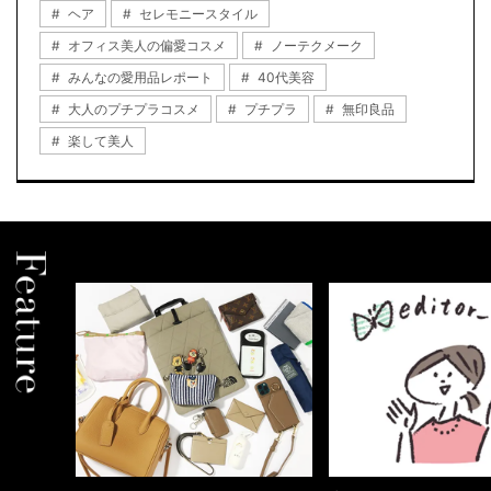
ヘア
セレモニースタイル
オフィス美人の偏愛コスメ
ノーテクメーク
みんなの愛用品レポート
40代美容
大人のプチプラコスメ
プチプラ
無印良品
楽して美人