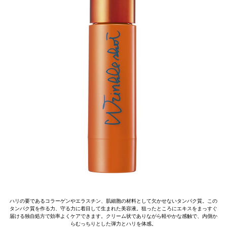
ハリの要であるコラーゲンやエラスチン、肌細胞の材料として欠かせないタンパク質。この
タンパク質を作る力、守る力に着目して生まれた美容液。狙ったところにエキスをまっすぐ
届ける独自処方で効率よくケアできます。クリーム状でありながら軽やかな感触で、内側か
らむっちりとした弾力とハリを体感。