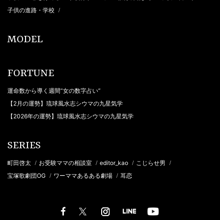
子供の進路・学校
/
MODEL
FORTUNE
運命数から導く週間“女の数字占い”
【2月の運勢】琉球風水志シウマの九星気学
【2026年の運勢】琉球風水志シウマの九星気学
SERIES
町田啓太
お受験ママの相談室
editor_kao
こじらせ男
/
/
/
/
宝塚歌劇団OG
ワーママあるある劇場
耳恋
/
/