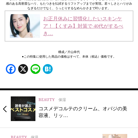
感のある高密度なハリ、もたつきを払拭するリフトアップまでが実現。若々しさとハリがみ
なぎるだけでなく、うっとりするなめらかさまで叶います。
お正月休みに習慣化したいスキンケ
ア！【くすみ】対策で 40代がするべ
き…
構成／片山幸代
●この特集に使用した商品の価格はすべて、本体（税込）価格です。
Facebook
X
Line
Hatena
BEAUTY
保湿
コスメデコルテのクリーム、オバジの美
容液、リッ…
BEAUTY
保湿