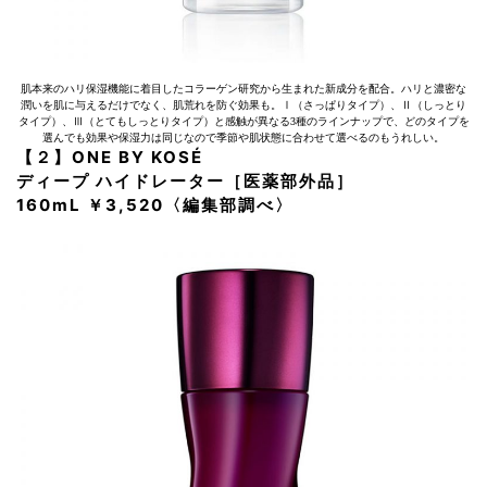
肌本来のハリ保湿機能に着目したコラーゲン研究から生まれた新成分を配合。ハリと濃密な
潤いを肌に与えるだけでなく、肌荒れを防ぐ効果も。Ⅰ（さっぱりタイプ）、Ⅱ（しっとり
タイプ）、Ⅲ（とてもしっとりタイプ）と感触が異なる3種のラインナップで、どのタイプを
選んでも効果や保湿力は同じなので季節や肌状態に合わせて選べるのもうれしい。
【２】ONE BY KOSÉ
ディープ ハイドレーター［医薬部外品］
160mL ￥3,520〈編集部調べ〉