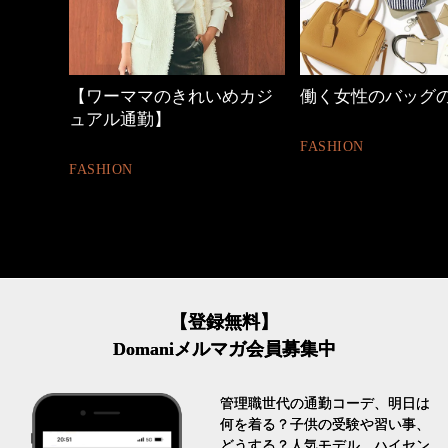
【ワーママのきれいめカジ
働く女性のバッグ
ュアル通勤】
FASHION
FASHION
【登録無料】
Domaniメルマガ会員募集中
管理職世代の通勤コーデ、明日は
何を着る？子供の受験や習い事、
どうする？人気モデル、ハイセン