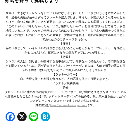
勇気を持って挑戦しよう
今週は、大きなチャレンジをしていく時になりそうね。ただ、いざというときに尻込みした
り、過去の失敗が頭をよぎってブレーキを踏んでしまいそうね。不安が大きくなるかもしれ
んけど、自分を信じ抜くことが必要よ。きっとあなたの周りの人も応援してくれるはずよ。
「このチャレンジをしなかったら、いつか後悔しないか？」と自分に問いかけてみて。安全
地帯にいることで、あなたの未来はいいものになるのかしら？ よりよい未来をつくるため
のきっかけは、いつだってあなたの勇気よ。覚悟ができれば、周囲の応援がエネルギーとし
てあなたの心にチャージされるわ。
【仕事】
皆の代表として、ハイレベルの講座などを受けることがあるかもね。プレッシャーを感じる
かもしれんけど、確実にあなたの能力アップにつながるわよ。
【恋愛】
シングルの人は、知り合いが開催する食事会などで、知的な人に出会えそう。専門的な話な
どを聞いているうちに、恋が始まりそうよ。パートナーがいる人は、人前で相手の悪口を言
うのは禁物。思いがけないところで本人の耳に入りそうやからね。
【ラッキーカラー】
白。大根を使った料理を食べると、人の応援を信じて行動できそう。
イラスト／風森美絵
監修
タロットYURI／神戸在住の開運タロットアドバイザー。幼少期にさまざまなスピリチュアル
な体験をしたことがきっかけで、タロットリーディングを始める。鋭い第六感を生かした“イ
ンスピレーションタロット”で多くの人の悩みを解決。
対面鑑定は
https://fortuneblossomyuri.com
まで。
Facebook
X
Line
Hatena