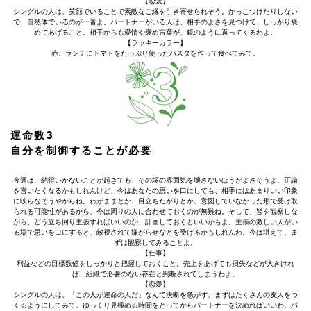
【恋愛】
シングルの人は、笑顔でいることで素敵なご縁を引き寄せられそう。かっこつけたりしない
で、自然体でいるのが一番よ。パートナーがいる人は、相手のよさを見つけて、しっかり褒
めてあげること。相手からも愛情や褒め言葉が、鏡のように返ってくるわよ。
【ラッキーカラー】
赤。ランチにトマトをたっぷり使ったパスタを作って食べてみて。
運命数3
自分を制御することが必要
今週は、納得いかないことが起きても、その場の雰囲気を壊さないほうがよさそうよ。正論
を言いたくなるかもしれんけど、今はあなたの思いを口にしても、相手にはあまりいい印象
に映らなそうやからね。わがままとか、目立ちたがりとか、意図していなかった形で受け取
られる可能性があるから、今は周りの人に合わせておくのが無難ね。そして、皆を観察しな
がら、どう立ち回り主張すればいいのか、計画しておくといいかもよ。主張の激しい人がい
る場で思いを口にすると、敵視されて嫌がらせなどを受けるかもしれんわ。今は堪えて、ま
ずは観察してみることよ。
【仕事】
利益などの目標数値をしっかりと把握しておくこと。売上をあげても損失などが大きけれ
ば、組織で必要のない存在と判断されてしまうわよ。
【恋愛】
シングルの人は、「この人が運命の人だ」なんて決断を急がず、まずはたくさんの友人をつ
くるようにしてみて。ゆっくり見極める時間をとってからパートナーを決めればいいわ。パ