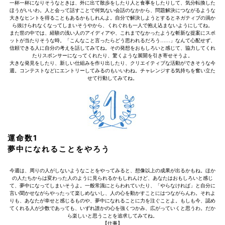
一杯一杯になりそうなときは、外に出て散歩をしたり人と食事をしたりして、気分転換した
ほうがいいわ。人と会って話すことで何気ない会話のなかから、問題解決につながるような
大きなヒントを得ることもあるかもしれんよ。自分で解決しようとするとネガティブの渦か
ら抜けられなくなってしまいそうやから、くれぐれも一人で抱え込まないようにしてね。
また世の中では、経験の浅い人のアイディアや、これまでなかったような斬新な提案にスポ
ットが当たりそうな時。「こんなこと言ったらどう思われるだろう……」なんて心配せず、
信頼できる人に自分の考えを話してみてね。その発想をおもしろいと感じて、協力してくれ
たりスポンサーになってくれたり、驚くような展開を引き寄せそうよ。
大きな発見をしたり、新しい仕組みを作り出したり、クリエイティブな活動ができそうな今
週。コンテストなどにエントリーしてみるのもいいわね。チャレンジする気持ちを奮い立た
せて行動してみてね。
運命数1
夢中になれることをやろう
今週は、周りの人がしないようなことをやってみると、想像以上の成果が出るかもね。ほか
の人たちからは変わった人のように見られるかもしれんけど、あなたはおもしろいと感じ
て、夢中になってしまいそうよ。一般常識にとらわれていたり、「やらなければ」と自分に
言い聞かせながらやったって楽しめないし、人の心を動かすことにはつながらんわ。それよ
りも、あなたが幸せと感じるものや、夢中になれることに力を注ぐことよ。もしも今、認め
てくれる人が少数であっても、いずれ誰かの心を強くつかみ、広がっていくと思うわ。だか
ら楽しいと思うことを追求してみてね。
【仕事】