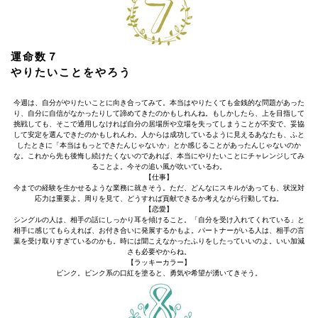
運命数７
やりたいことをやろう
今週は、自分がやりたいことに向き合ってみて。本当はやりたくても金銭的な問題があった
り、自分に自信がなかったりして諦めてきたのかもしれんね。もしかしたら、上を目指して
挑戦しても、そこで通用しなければ自分の居場所や立場を失ってしまうことが不安で、妥協
して安定を選んできたのかもしれんわ。人からは成功しているように見えるあなたも、ふと
したときに「本当はもっとできたんじゃないか」とか感じることがあったんじゃないのか
な。これから先も後悔し続けたくないのであれば、本当にやりたいことにチャレンジしてみ
ることよ。今その追い風が吹いているわ。
【仕事】
今までの経験を生かせるような業務に就きそう。ただ、どんなにスキルがあっても、状況対
応力は重要よ。周りを見て、どうすれば貢献できるか考えながら行動してね。
【恋愛】
シングルの人は、相手の話にしっかり耳を傾けること。「自分を受け入れてくれている」と
相手に感じてもらえれば、お付き合いに発展するかもよ。パートナーがいる人は、相手の言
葉を受け取りすぎているのかも。時には聞こえなかったふりをしたっていいのよ。いい加減
さも必要やからね。
【ラッキーカラー】
ピンク。ピンク系の口紅を塗ると、勇気や希望が湧いてきそう。