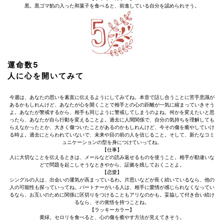
黒。黒ゴマ餡の入った和菓子を食べると、前進している自分を認められそう。
運命数5
人に心を開いてみて
今週は、あなたの思いを素直に伝えるようにしてみてね。本音で話し合うことに苦手意識が
あるかもしれんけど、あなたが心を開くことで相手との心の距離が一気に縮まっていきそう
よ。あなたが警戒するから、相手も同じように警戒してしまうのよね。何かを変えたいと思
ったら、あなたが自ら行動を変えることよ。過去に人間関係で、自分の気持ちを理解しても
らえなかったとか、大きく傷ついたことがあるのかもしれんけど、今その傷を癒やしていけ
る時よ。過去にとらわれていないで、未来や目の前の人を信じること。そして、新たなコミ
ュニケーションの型を身につけていってね。
【仕事】
人に大切なことを伝えるときは、メールなどの読み返せるものを使うこと。相手が勘違いな
どで問題を起こしそうなときやから、証拠を残しておくことよ。
【恋愛】
シングルの人は、出会いの運気が高まっているわ。片思いなどが長く続いているなら、他の
人の可能性も探っていってね。パートナーがいる人は、相手に愛情が感じられなくなってい
るなら、お互いのために関係に区切りをつけることもアリなのかも。妥協して付き合い続け
るなら、その覚悟を持つことね。
【ラッキーカラー】
黄緑。セロリを食べると、心の傷を癒やす方法が見えてきそう。