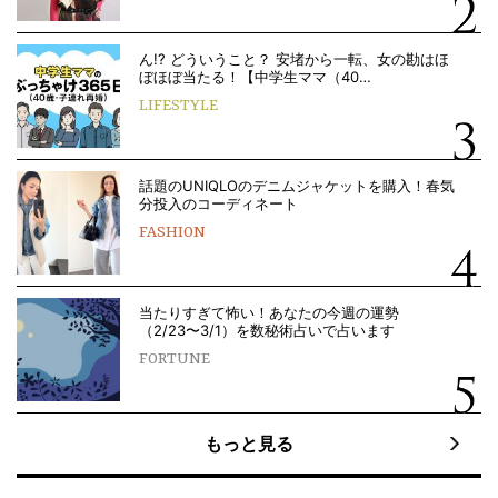
ん!? どういうこと？ 安堵から一転、女の勘はほ
ぼほぼ当たる！【中学生ママ（40…
LIFESTYLE
話題のUNIQLOのデニムジャケットを購入！春気
分投入のコーディネート
FASHION
当たりすぎて怖い！あなたの今週の運勢
（2/23〜3/1）を数秘術占いで占います
FORTUNE
もっと見る