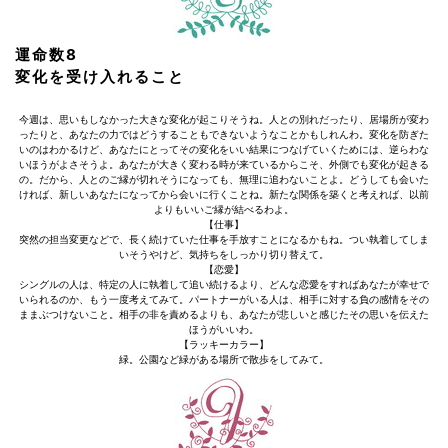
運命数8
変化を受け入れること
今週は、思いもしなかった大きな変化が起こりそうね。人との別れだったり、居場所が変わ
ったりと、あなたの力ではどうすることもできないようなことかもしれんわ。変化を防ぎた
いのはわかるけど、あなたにとってその変化をいい結果につなげていくためには、逆らわな
いほうがよさそうよ。あなたが大きく変わる時が来ているからこそ、外側でも変化が起きる
の。だから、人とのご縁が切れそうになっても、無理に追わないことよ。どうしても会いた
ければ、新しいあなたになってから会いに行くことね。新たな関係を築くと考えれば、以前
よりもいいご縁が結べるわよ。
【仕事】
突然の担当変更などで、長く続けていた仕事を手放すことになるかもね。つい執着してしま
いそうやけど、気持ちをしっかり切り替えて。
【恋愛】
シングルの人は、特定の人に執着して追い続けるより、どんな恋愛をすればあなたが幸せで
いられるのか、もう一度考えてみて。パートナーがいる人は、相手に対する負の感情をその
ままぶつけないこと。相手の非を責めるよりも、あなたが悲しいと感じたその思いを伝えた
ほうがいいわ。
【ラッキーカラー】
緑。公園など緑がある場所で散歩をしてみて。