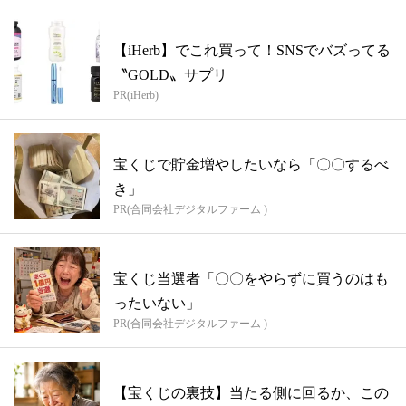
【iHerb】でこれ買って！SNSでバズってる
〝GOLD〟サプリ
PR(iHerb)
宝くじで貯金増やしたいなら「〇〇するべ
き」
PR(合同会社デジタルファーム )
宝くじ当選者「〇〇をやらずに買うのはも
ったいない」
PR(合同会社デジタルファーム )
【宝くじの裏技】当たる側に回るか、この