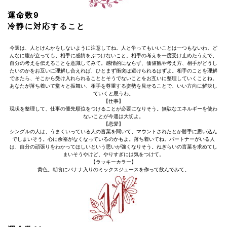
運命数9
冷静に対応すること
今週は、人とけんかをしないように注意してね。人と争ってもいいことは一つもないわ。ど
んなに腹が立っても、相手に感情をぶつけないこと。相手の考えを一度受け止めたうえで、
自分の考えを伝えることを意識してみて。感情的にならず、価値観や考え方、相手がどうし
たいのかをお互いに理解し合えれば、ひとまず衝突は避けられるはずよ。相手のことを理解
できたら、そこから受け入れられることとそうでないことをお互いに整理していくことね。
あなたが落ち着いて堂々と振舞い、相手を尊重する姿勢を見せることで、いい方向に解決し
ていくと思うわ。
【仕事】
現状を整理して、仕事の優先順位をつけることが必要になりそう。無駄なエネルギーを使わ
ないことが今週は大切よ。
【恋愛】
シングルの人は、うまくいっている人の言葉を聞いて、マウントされたとか勝手に思い込ん
でしまいそう。心に余裕がなくなっているのかもよ。落ち着いてね。パートナーがいる人
は、自分の頑張りをわかってほしいという思いが強くなりそう。ねぎらいの言葉を求めてし
まいそうやけど、やりすぎには気をつけて。
【ラッキーカラー】
黄色。朝食にバナナ入りのミックスジュースを作って飲んでみて。