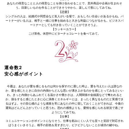
あなたの得意なことと人の得意なことを掛け合わせることで、意外商品や企画が生まれそ
う。目新しいものを作ることができそうやから、楽しんで形にしてみてね。
【恋愛】
シングルの人は、結婚式や同窓会など友人がいる場で、おもしろい出会いがあるかもね。パ
ートナーがいる人は、相手と一緒に仕事を始めると大きな利益につながるかも。ビジネスパ
ートナーとしても付き合っていくことができそうよ。
【ラッキーカラー】
こげ茶色。休憩中にビターチョコレートを食べてみて。
運命数2
安心感がポイント
今週は、あなたが愛を感じるものは何かを探すのに適した時よ。愛を与えたい人は誰なの
か、愛を感じたときに自分の内側からどんな思いが湧き上がるのかを感じとってみるといい
わ。きっと内側からあふれてくる温かさや豊かさは、人間関係や金銭面などで奪われると
か、損をすると感じたときに心に渦巻くエネルギーとは、まったく異なるものだと実感でき
るはずよ。その安心感のような感覚を常にあなたの中に宿しておくことができれば、今後の
運気はどんどん上がっていくと思うわ。恐れの感情よりも、愛情を感じられる状況で過ごす
ようにしてみてね。
【仕事】
コミュニケーションがポイントになりそう。仕事を頼みにくい人でも堂々と笑顔で対応すれ
ばうまくいきそうよ。相手の顔色を見すぎたり、ビクビクしないことが成功の鍵やね。