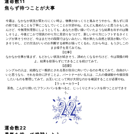
運命数11
焦らず待つことが大事
今週は、なかなか状況が変わりにくい時よ。物事がゆっくりと進みそうやから、焦らずに目
の前で起こることを丁寧にこなしていくことが大切やね。どんどん進めたいと思うかもしれ
んけど、今無理矢理形にしようとしても、あなたが思い描いていたような結果を出すのは難
しそうよ。今後どこかで現状のやり方に見切りをつけて、新しいやり方にシフトするタイミ
ングが来そうやけど、今はまだその段階ではないみたい。時が来たら自然と状況が動いてい
きそうやし、どの方法がいいのか判断する材料が揃ってくるわ。だから今は、もう少しこの
まま様子を見てみてね。
【仕事】
なかなか仕事が進まず、もどかしい状況が続きそう。諦めたくなるやろけど、今は我慢の時
よ。結果を欲張らずにできることを続けてみて。
【恋愛】
シングルの人は、結婚など一般的とされる形が自分に向いているのか考えてみて。自由がい
いと思うなら、それを自分に許すことよ。パートナーがいる人は、二人の価値観や今後目指
したいものを整理してみて。お互いにとって何が大切なのかを確認することが必要やね。
【ラッキーカラー】
茶色。こんがり焼いたフランスパンを食べると、じっくりとチャンスを待つことができそ
う。
運命数22