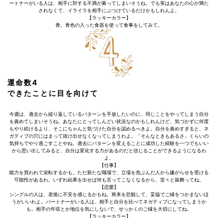
ートナーがいる人は、相手に対する不満が募ってしまいそうね。でも実はあなたの心が満た
されなくて、イライラを相手にぶつけているだけかもしれんよ。
【ラッキーカラー】
青。青色の入った食器を使って食事をしてみて。
運命数4
できたことに目を向けて
今週は、過去から繰り返しているパターンを手放したいのに、同じことをやってしまう自分
を責めてしまいそうね。あなたにとってしんどい状況なのかもしれんけど、気づかずに何度
もやり続けるより、そこにちゃんと気づけた自分を認めるべきよ。自分を責めすぎると、ネ
ガティブの穴にはまって抜け出せなくなってしまうわよ。「そんなときもあるさ」くらいの
気持ちでやり過ごすことやね。過去にパターンを変えることに成功した経験を一つでもいい
から思い出してみると、自分は変化する力があるのだと信じることができるようになるわ
よ。
【仕事】
能力を買われて栄転するかも。ただ新たな職場で、立場を危ぶんだ人から嫌がらせを受ける
可能性があるわ。いずれ結果を出せば何も言ってこなくなるから、堂々と振舞ってね。
【恋愛】
シングルの人は、老後に不安を感じるかもね。将来を悲観して、妥協でご縁をつかまないほ
うがいいわよ。パートナーがいる人は、相手と自分を比べてネガティブになってしまうか
も。相手の年収とか地位を気にしないで、せっかくのご縁を大切にしてね。
【ラッキーカラー】