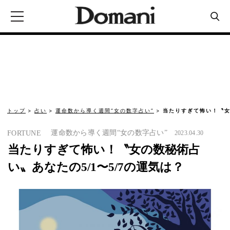
トップ
占い
運命数から導く週間“女の数字占い”
当たりすぎて怖い！〝女
運命数から導く週間“女の数字占い”
FORTUNE
2023.04.30
当たりすぎて怖い！〝女の数秘術占
い〟あなたの5/1〜5/7の運気は？