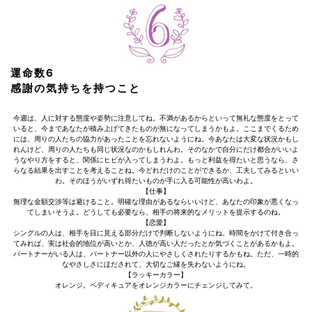
運命数6
感謝の気持ちを持つこと
今週は、人に対する態度や姿勢に注意してね。不満があるからといって無礼な態度をとって
いると、今まであなたが積み上げてきたものが無になってしまうかもよ。ここまでくるため
には、周りの人たちの協力があったことを忘れないようにね。今あなたは大変な状況かもし
れんけど、周りの人たちも同じ状況なのかもしれんわ。そのなかで自分にだけ都合がいいよ
うなやり方をすると、関係にヒビが入ってしまうわよ。もっと利益を得たいと思うなら、さ
らなる結果を出すことを考えることね。今どれだけのことができるか、工夫してみるといい
わ。そのほうがいずれ得たいものが手に入る可能性が高いわよ。
【仕事】
無理な金額交渉等は避けること。明確な理由があるならいいけど、あなたの印象が悪くなっ
てしまいそうよ。どうしても必要なら、相手の将来的なメリットを提示するのね。
【恋愛】
シングルの人は、相手を目に見える部分だけで判断しないようにね。時間をかけて付き合っ
てみれば、実は社会的地位が高いとか、人徳が高い人だったとか気づくことがあるかもよ。
パートナーがいる人は、パートナー以外の人にやさしくされたりするかもね。ただ、一時的
なやさしさにほだされて、大切なご縁を失わないようにね。
【ラッキーカラー】
オレンジ。ペディキュアをオレンジカラーにチェンジしてみて。