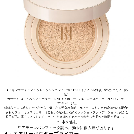
▲スキンラディアント グロウクッション SPF40・PA++（リフィル付き）全5色 ￥7,920（税
込）
カラー：17C1 ペタルアイボリー、17N1 アイボリー、21C1 ローズバニラ、21N1 バニラ、
23N1 ベージュ
繊細なグロウ感をまといながら、気になる部分は自然にカバー。スキンケア成分が64％配合*¹
されたフォーミュラにより、うるおいが心地よく続くクッションファンデーション。細かな
粒子が肌に薄くフィットすることで、キメ細かくカバーされたツヤ肌が24時間*² 続きます。
*¹ 水を含む
*² アモーレパシフィック調べ。効果に個人差があります
4：エアリーパウダープライマー