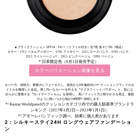
▲ブラッククッション SPF34・PA++（リフィル付き）全7色 各￥7,700（税込）
カラー：17C1 ペタルアイボリー、17N1 アイボリー、21C1 ローズバニラ、21N1 バニラ、
22C1 ライトベージュ* 、23C1 ピンクベージュ、23N1 ベージュ
* 日本限定色（9月1日発売予定）
カラーバリエーション画像を見る
カバー力、持続力、密着力にフォーカスし、発売から6年連続NO.1*¹ クッションブランドのタ
イトルを獲得した名品。薄く均一なカバーを叶える〝マグネフィットパウダー〟と、肌にな
めらかに密着する〝3レイヤーフィルム〟を採用し、高いフィット力と軽やかさを両立。素肌
のように軽いつけ心地が24時間*² 持続します。
*¹ Kantar Worldpanelのクッションカテゴリ内での購入額基準ブランドラ
ンキング（2017年1月2日～2023年1月1日）
*² アモーレパシフィック調べ。効果に個人差があります
2：シルキーステイ24H ロングウェアファンデーショ
ン