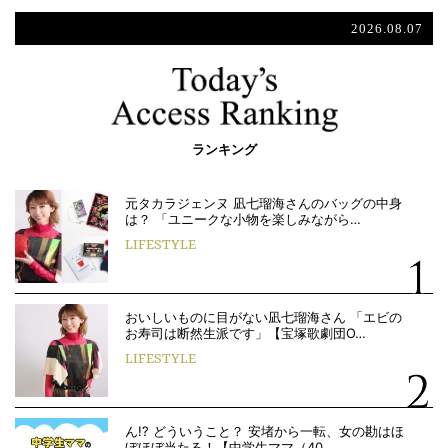
2026.08.07
ランキング
元タカラジェンヌ 凪七瑠海さんのバッグの中身
は？ 「ユニークな小物を楽しみながら…
LIFESTYLE
おいしいものに目がない凪七瑠海さん 「エビの
お寿司は断然生派です」【宝塚歌劇団O…
LIFESTYLE
ん!? どういうこと？ 安堵から一転、女の勘はほ
ぼほぼ当たる！【中学生ママ（40…