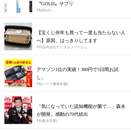
〝GOLD〟サプリ
PR(iHerb)
【宝くじ何年も買って一度も当たらない人
へ】原因、はっきりしてます
PR(合同会社デジタルファーム )
アマゾン1位の実績！380円で5日間お試
し。
PR(ハーブ健康本舗)
「気になっていた認知機能が菌で…」森永
が開発。感動の70代続出
PR(森永乳業)