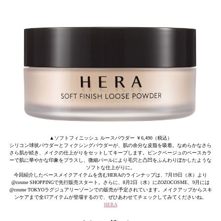
▲ソフトフィニッシュ ルースパウダー ￥6,490（税込）
シリコン球状パウダーとフィクシングパウダーが、肌の余分な皮脂を吸着。なめらかなさら
さら肌が続き、メイクの仕上がりをセットしてキープします。ピンクベージュのベースカラ
ーで肌に華やかな印象をプラスし、微細パールにより毛穴と凸凹をふんわりぼかしたような
ソフトな仕上がりに。
今回紹介したベースメイクアイテムを含むHERAのラインナップは、7月19日（水）より
@cosme SHOPPINGで先行販売スタート。さらに、8月2日（水）にZOZOCOSME、9月には
@cosme TOKYOラグジュアリーゾーンでの販売が予定されています。メイクアップからスキ
ンケアまで全17アイテムが登場するので、ぜひあわせてチェックしてみてくださいね。
HERA