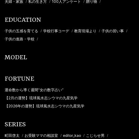
夫婦・家族
私の生き方
100人アンケート
贈り物
/
/
/
/
EDUCATION
子供の五感を育てる
学校行事コーデ
教育現場より
子供の習い事
/
/
/
/
子供の進路・学校
/
MODEL
FORTUNE
運命数から導く週間“女の数字占い”
【2月の運勢】琉球風水志シウマの九星気学
【2026年の運勢】琉球風水志シウマの九星気学
SERIES
町田啓太
お受験ママの相談室
editor_kao
こじらせ男
/
/
/
/