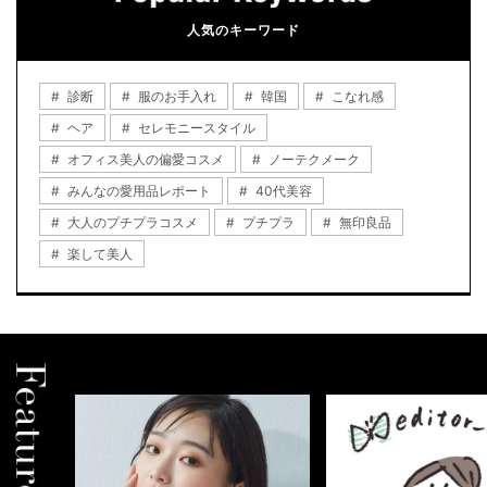
人気のキーワード
診断
服のお手入れ
韓国
こなれ感
ヘア
セレモニースタイル
オフィス美人の偏愛コスメ
ノーテクメーク
みんなの愛用品レポート
40代美容
大人のプチプラコスメ
プチプラ
無印良品
楽して美人