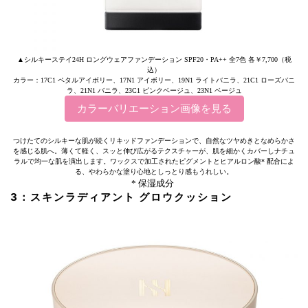
▲シルキーステイ24H ロングウェアファンデーション SPF20・PA++ 全7色 各￥7,700（税
込）
カラー：17C1 ペタルアイボリー、17N1 アイボリー、19N1 ライトバニラ、21C1 ローズバニ
ラ、21N1 バニラ、23C1 ピンクベージュ、23N1 ベージュ
カラーバリエーション画像を見る
つけたてのシルキーな肌が続くリキッドファンデーションで、自然なツヤめきとなめらかさ
を感じる肌へ。薄くて軽く、スッと伸び広がるテクスチャーが、肌を細かくカバーしナチュ
ラルで均一な肌を演出します。ワックスで加工されたピグメントとヒアルロン酸* 配合によ
る、やわらかな塗り心地としっとり感もうれしい。
* 保湿成分
3：スキンラディアント グロウクッション