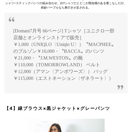
シャツ×スティックパンツの組み合わせ。白Tシャツだとどこか既知感のある着こなしだが、
絶妙パープルなら奥行きが足される。
[Domani7月号 66ページ] Tシャツ［ユニクロ一部
店舗とオンラインストアで販売］
￥1,000（UNIQLO〈Uniqlo U〉）〝MACPHEE〟
のブルゾン￥16,000・〝BACCA〟のパンツ
￥21,000・〝J.M.WESTON〟の靴
￥110,000（TOMORROWLAND） ベルト
￥12,000（アマン〈アンボワーズ〉） バッグ
￥115,000（エストネーション〈ザネラート〉）
【4】緑ブラウス×黒ジャケット×グレーパンツ