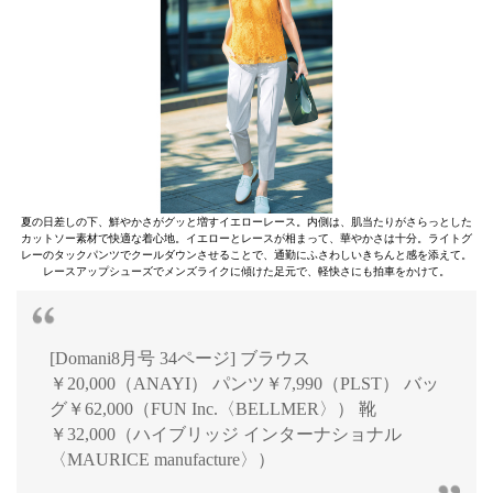
夏の日差しの下、鮮やかさがグッと増すイエローレース。内側は、肌当たりがさらっとした
カットソー素材で快適な着心地。イエローとレースが相まって、華やかさは十分。ライトグ
レーのタックパンツでクールダウンさせることで、通勤にふさわしいきちんと感を添えて。
レースアップシューズでメンズライクに傾けた足元で、軽快さにも拍車をかけて。
[Domani8月号 34ページ] ブラウス
￥20,000（ANAYI） パンツ￥7,990（PLST） バッ
グ￥62,000（FUN Inc.〈BELLMER〉） 靴
￥32,000（ハイブリッジ インターナショナル
〈MAURICE manufacture〉）