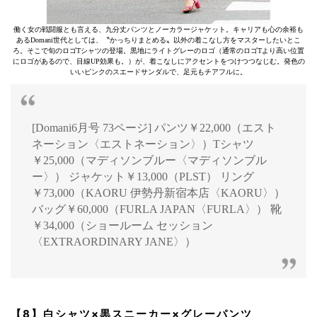
働く女の戦闘服とも言える、九分丈パンツとノーカラージャケット。キャリアも心の余裕も
あるDomani世代としては、〝かっちりまとめる〟以外の着こなし方をマスターしたいとこ
ろ。そこで旬のロゴTシャツの登場。黒地にライトグレーのロゴ（通常のロゴTより高い位置
にロゴがあるので、目線UP効果も。）が、着こなしにアクセントをつけつつなじむ。発色の
いいピンクのスエードサンダルで、足元もチアフルに。
[Domani6月号 73ページ] パンツ￥22,000（エスト
ネーション〈エストネーション〉）Tシャツ
￥25,000（マディソンブルー〈マディソンブル
ー〉） ジャケット￥13,000（PLST） リング
￥73,000（KAORU 伊勢丹新宿本店〈KAORU〉）
バッグ￥60,000（FURLA JAPAN〈FURLA〉） 靴
￥34,000（ショールーム セッション
〈EXTRAORDINARY JANE〉）
【8】白シャツ×黒スニーカー×グレーパンツ