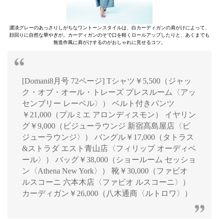
濃淡グレーのあっさりしがちなワントーンスタイルは、白カーディガンの肩がけによって、
顔回りに自然な華やぎが。カーディガンのそで口を軽くロールアップしたりと、あくまでも
無造作風に肩がけするのがおしゃれに見せるコツ。
[Domani8月号 72ページ] Tシャツ￥5,500（ジャッ
ク・オブ・オール・トレーズ プレスルーム〈アッ
センブリー レーベル〉） ベルト付きパンツ
￥21,000（プルミエ アロンディスモン） イヤリン
グ￥9,000（ビジューラウンジ 新宿髙島屋店〈ビ
ジューラウンジ〉） バングル￥17,000（タトラス
&ストラダ エスト青山店〈フィリップ オーディベ
ール〉） バッグ￥38,000（ショールーム セッショ
ン〈Athena New York〉） 靴￥30,000（ファビオ
ルスコーニ 六本木店〈ファビオ ルスコーニ〉）
カーディガン￥26,000（八木通商〈ルトロワ〉）