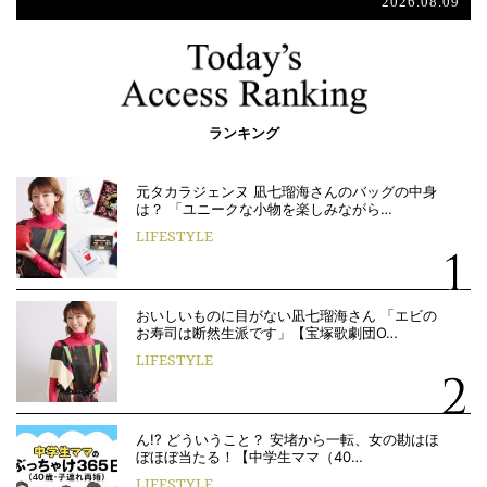
2026.08.09
ランキング
元タカラジェンヌ 凪七瑠海さんのバッグの中身
は？ 「ユニークな小物を楽しみながら…
LIFESTYLE
おいしいものに目がない凪七瑠海さん 「エビの
お寿司は断然生派です」【宝塚歌劇団O…
LIFESTYLE
ん!? どういうこと？ 安堵から一転、女の勘はほ
ぼほぼ当たる！【中学生ママ（40…
LIFESTYLE