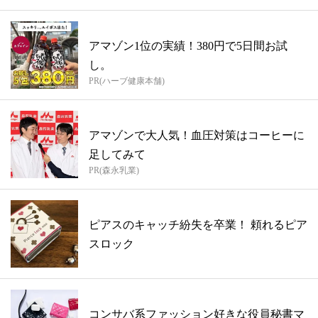
アマゾン1位の実績！380円で5日間お試
し。
PR(ハーブ健康本舗)
アマゾンで大人気！血圧対策はコーヒーに
足してみて
PR(森永乳業)
ピアスのキャッチ紛失を卒業！ 頼れるピア
スロック
コンサバ系ファッション好きな役員秘書マ