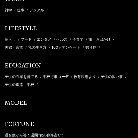
雑学
仕事
デジタル
/
/
/
LIFESTYLE
暮らし
フード
エンタメ
ヘルス
子育て
旅・お出かけ
/
/
/
/
/
/
夫婦・家族
私の生き方
100人アンケート
贈り物
/
/
/
/
EDUCATION
子供の五感を育てる
学校行事コーデ
教育現場より
子供の習い事
/
/
/
/
子供の進路・学校
/
MODEL
FORTUNE
運命数から導く週間“女の数字占い”