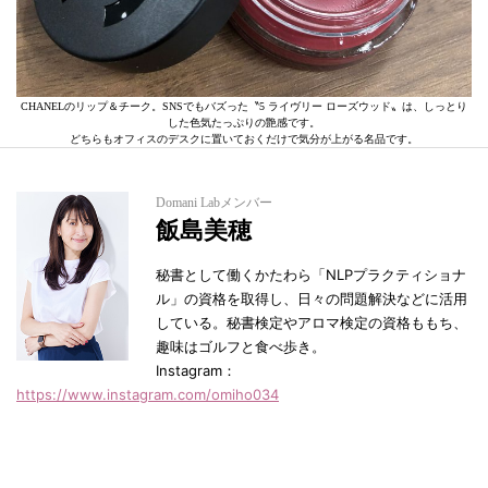
CHANELのリップ＆チーク。SNSでもバズった〝5 ライヴリー ローズウッド〟は、しっとり
した色気たっぷりの艶感です。
どちらもオフィスのデスクに置いておくだけで気分が上がる名品です。
Domani Labメンバー
飯島美穂
秘書として働くかたわら「NLPプラクティショナ
ル」の資格を取得し、日々の問題解決などに活用
している。秘書検定やアロマ検定の資格ももち、
趣味はゴルフと食べ歩き。
Instagram：
https://www.instagram.com/omiho034