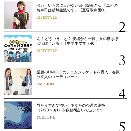
おいしいものに目がない凪七瑠海さん 「エビの
お寿司は断然生派です」【宝塚歌劇団O…
LIFESTYLE
ん!? どういうこと？ 安堵から一転、女の勘はほ
ぼほぼ当たる！【中学生ママ（40…
LIFESTYLE
話題のUNIQLOのデニムジャケットを購入！春気
分投入のコーディネート
FASHION
当たりすぎて怖い！あなたの今週の運勢
（2/23〜3/1）を数秘術占いで占います
FORTUNE