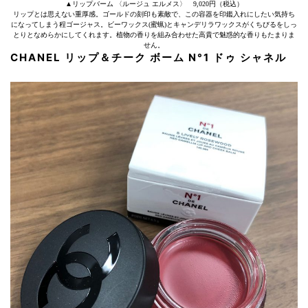
▲リップバーム 〈ルージュ エルメス〉 9,020円（税込）
リップとは思えない重厚感。ゴールドの刻印も素敵で、この容器を印鑑入れにしたい気持ち
になってしまう程ゴージャス。ビーワックス(蜜蝋)とキャンデリラワックスがくちびるをしっ
とりとなめらかにしてくれます。植物の香りを組み合わせた高貴で魅惑的な香りもたまりま
せん。
CHANEL リップ＆チーク ボーム N°1 ドゥ シャネル