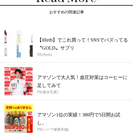
おすすめの関連記事
【iHerb】でこれ買って！SNSでバズってる
〝GOLD〟サプリ
PR(iHerb)
アマゾンで大人気！血圧対策はコーヒーに
足してみて
PR(森永乳業)
アマゾン1位の実績！380円で5日間お試
し。
PR(ハーブ健康本舗)