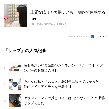
上質な眠りも美髪ケアも！ 銀座で体感する
ReFa
PR（ReFa GINZA on CREA）
Recommended by
「リップ」の人気記事
色もちがいいと話題のシャネルの2in1リップ【Labメ
ンバーのお気に入り】
みんなの私的ベスコス。2025年に買ってよかった
No.1メイクアイテムを発表！【…
アラフォーママの推しコスメは“セルヴォーク”の新作
リップでした