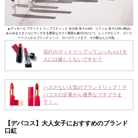
▲ディオール アディクト リップスティック 全32色 各￥4,950、リフィル 各￥3,960 (税込)
あらゆるスタイルにマッチする豊富なカラー展開も魅力のひとつ。レッドやピンク、ヌード
ベージュからブリック レッド、ローズウッドまで、その数なんと32色。。
流行のマットリップってぶっちゃけ大
人には厳しくないですか？
ハズさない人気のブランドリップ！デ
パコスの定番から優秀なプチプラま
で！…
【デパコス】大人女子におすすめのブランド
口紅