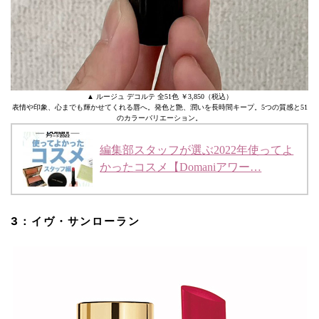
▲ ルージュ デコルテ 全51色 ￥3,850（税込）
表情や印象、心までも輝かせてくれる唇へ。発色と艶、潤いを長時間キープ。5つの質感と51
のカラーバリエーション。
編集部スタッフが選ぶ2022年使ってよ
かったコスメ【Domaniアワー…
3：イヴ・サンローラン