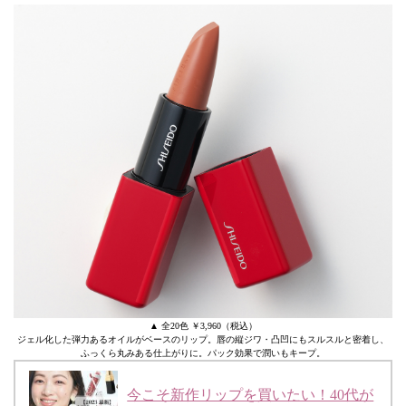
▲ 全20色 ￥3,960（税込）
ジェル化した弾力あるオイルがベースのリップ。唇の縦ジワ・凸凹にもスルスルと密着し、
ふっくら丸みある仕上がりに。パック効果で潤いもキープ。
今こそ新作リップを買いたい！40代が