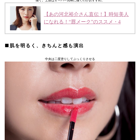
描く。上唇はオーバー気味に描くのがおすすめ。
【あの河北裕介さん直伝！】時短美人
になれる！“唇メーク”のススメ・4
■肌を明るく、きちんと感も演出
中央は二度塗りしてぷっくりさせる