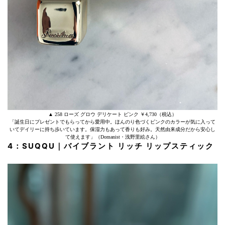
▲ 258 ローズ グロウ デリケート ピンク ￥4,730（税込）
「誕生日にプレゼントでもらってから愛用中。ほんのり色づくピンクのカラーが気に入って
いてデイリーに持ち歩いています。保湿力もあって香りも好み。天然由来成分だから安心し
て使えます」（Domanist・浅野里絵さん）
4：SUQQU｜バイブラント リッチ リップスティック