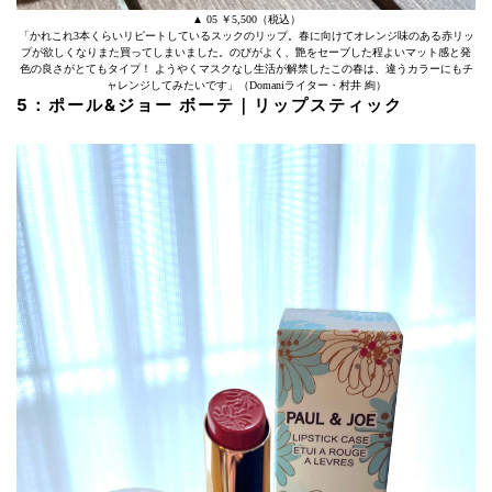
▲ 05 ￥5,500（税込）
「かれこれ3本くらいリピートしているスックのリップ。春に向けてオレンジ味のある赤リッ
プが欲しくなりまた買ってしまいました。のびがよく、艶をセーブした程よいマット感と発
色の良さがとてもタイプ！ ようやくマスクなし生活が解禁したこの春は、違うカラーにもチ
ャレンジしてみたいです」（Domaniライター・村井 絢）
5：ポール&ジョー ボーテ｜リップスティック