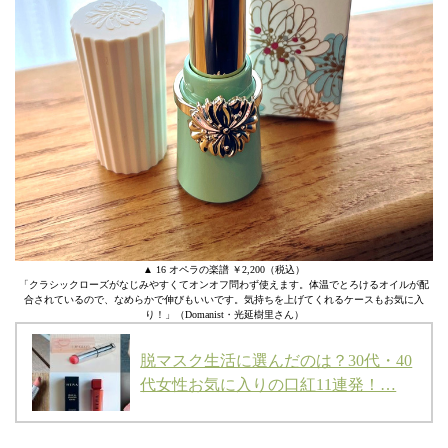
▲ 16 オペラの楽譜 ￥2,200（税込）
「クラシックローズがなじみやすくてオンオフ問わず使えます。体温でとろけるオイルが配
合されているので、なめらかで伸びもいいです。気持ちを上げてくれるケースもお気に入
り！」（Domanist・光延樹里さん）
脱マスク生活に選んだのは？30代・40
代女性お気に入りの口紅11連発！…