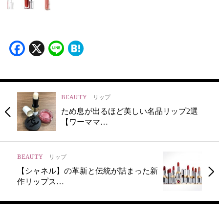
Facebook
X
Line
Hatena
BEAUTY
リップ
ため息が出るほど美しい名品リップ2選
【ワーママ…
BEAUTY
リップ
【シャネル】の革新と伝統が詰まった新
作リップス…