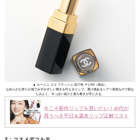
▲ ルージュ ココ フラッシュ 全27色 ￥5,500（税込）
なめらかな塗り心地でみずみずしい輝きを叶えるリップ。透け感あるシアー発色なので肌な
じみよく、今っぽい抜けと落ち着きが手に入る。
今こそ新作リップを買いたい！40代が
買うべき平日＆週末リップ正解リスト
2：コスメデコルテ