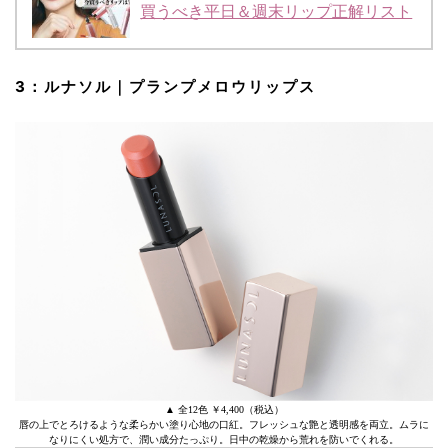
買うべき平日＆週末リップ正解リスト
3：ルナソル｜プランプメロウリップス
▲ 全12色 ￥4,400（税込）
唇の上でとろけるような柔らかい塗り心地の口紅。フレッシュな艶と透明感を両立。ムラに
なりにくい処方で、潤い成分たっぷり。日中の乾燥から荒れを防いでくれる。