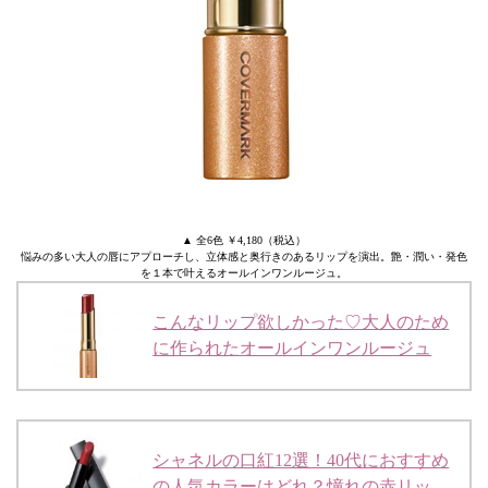
▲ 全6色 ￥4,180（税込）
悩みの多い大人の唇にアプローチし、立体感と奥行きのあるリップを演出。艶・潤い・発色
を１本で叶えるオールインワンルージュ。
こんなリップ欲しかった♡大人のため
に作られたオールインワンルージュ
シャネルの口紅12選！40代におすすめ
の人気カラーはどれ？憧れの赤リッ…