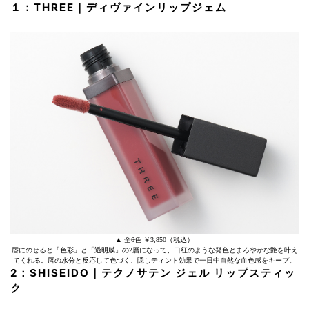
１：THREE｜ディヴァインリップジェム
▲ 全6色 ￥3,850（税込）
唇にのせると「色彩」と「透明膜」の2層になって、口紅のような発色とまろやかな艶を叶え
てくれる。唇の水分と反応して色づく、隠しティント効果で一日中自然な血色感をキープ。
2：SHISEIDO｜テクノサテン ジェル リップスティッ
ク