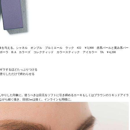
与える。シャネル オンブル プルミエール ラック #22 ￥3,900 赤系パールと黄み系パー
ラ B.A カラーズ コレクティッド カラースティック アイカラー TA ￥4,200
ギラするほどたっぷりつける
塗りしただけで終わらせる
んやりした印象に。使うべきは目元をソフトに引き締めるカーキもしくはブラウンのリキッドアイラ
ながら細く描き、目頭2㎜は抜く。インラインも同様に。