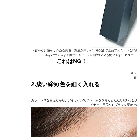
（右から）温もりのある発色。輝度が高いパール配合で上品フェミニンな印象を
ルをバランスよく配合。かっこいい派のママも使いやすいカラー。ポー
これはNG！
・ギラ
・直
2.淡い締め色を細く入れる
カラーレスな目元だから、アイラインでフレームをきちんとたたせないとぼ
イナー。目尻からブラシを寝かせ