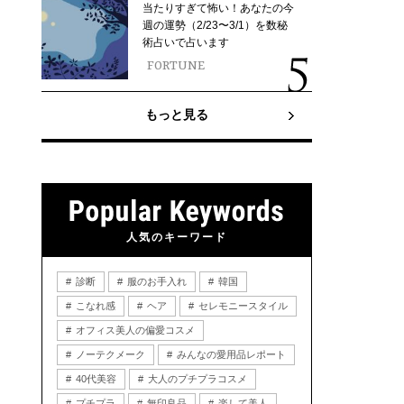
当たりすぎて怖い！あなたの今
週の運勢（2/23〜3/1）を数秘
術占いで占います
FORTUNE
もっと見る
人気のキーワード
診断
服のお手入れ
韓国
こなれ感
ヘア
セレモニースタイル
オフィス美人の偏愛コスメ
ノーテクメーク
みんなの愛用品レポート
40代美容
大人のプチプラコスメ
プチプラ
無印良品
楽して美人