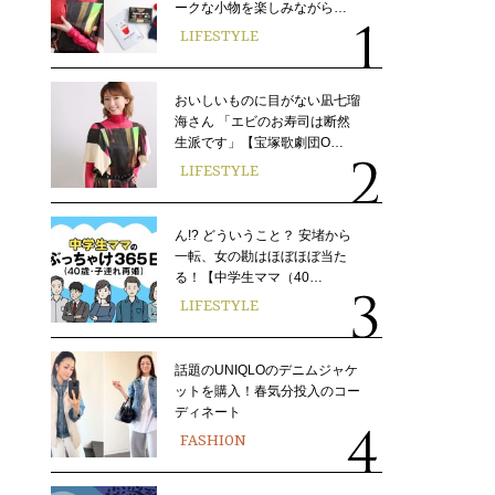
ークな小物を楽しみながら…
LIFESTYLE
おいしいものに目がない凪七瑠
海さん 「エビのお寿司は断然
生派です」【宝塚歌劇団O…
LIFESTYLE
ん!? どういうこと？ 安堵から
一転、女の勘はほぼほぼ当た
る！【中学生ママ（40…
LIFESTYLE
話題のUNIQLOのデニムジャケ
ットを購入！春気分投入のコー
ディネート
FASHION