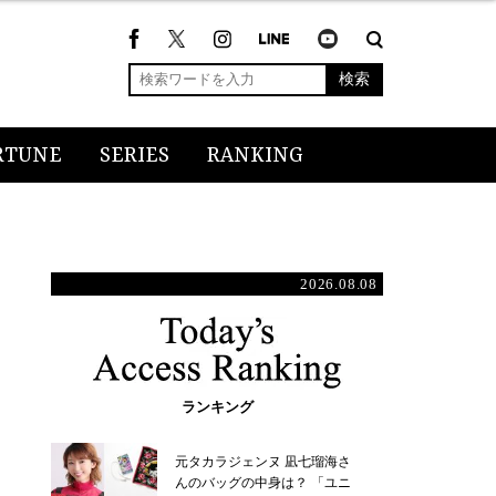
検索
RTUNE
SERIES
RANKING
2026.08.08
ランキング
元タカラジェンヌ 凪七瑠海さ
んのバッグの中身は？ 「ユニ