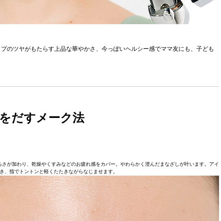
ップのツヤがもたらす上品な華やかさ、今っぽいヘルシー感でママ友にも、子ども
をだすメーク法
るさが加わり、乾燥やくすみなどのお疲れ感をカバー。やわらかく澄んだまなざしが叶います。アイ
き、指でトントンと軽くたたきながらなじませます。