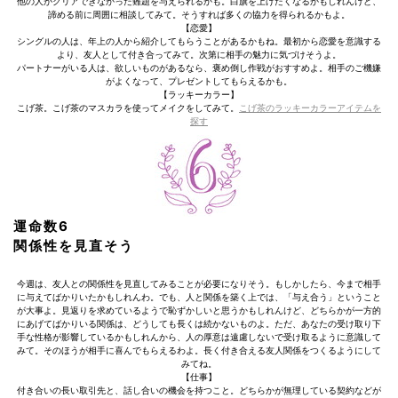
他の人がクリアできなかった難題を与えられるかも。白旗を上げたくなるかもしれんけど、
諦める前に周囲に相談してみて。そうすれば多くの協力を得られるかもよ。
【恋愛】
シングルの人は、年上の人から紹介してもらうことがあるかもね。最初から恋愛を意識する
より、友人として付き合ってみて。次第に相手の魅力に気づけそうよ。
パートナーがいる人は、欲しいものがあるなら、褒め倒し作戦がおすすめよ。相手のご機嫌
がよくなって、プレゼントしてもらえるかも。
【ラッキーカラー】
こげ茶。こげ茶のマスカラを使ってメイクをしてみて。
こげ茶のラッキーカラーアイテムを
探す
運命数6
関係性を見直そう
今週は、友人との関係性を見直してみることが必要になりそう。もしかしたら、今まで相手
に与えてばかりいたかもしれんわ。でも、人と関係を築く上では、「与え合う」ということ
が大事よ。見返りを求めているようで恥ずかしいと思うかもしれんけど、どちらかが一方的
にあげてばかりいる関係は、どうしても長くは続かないものよ。ただ、あなたの受け取り下
手な性格が影響しているかもしれんから、人の厚意は遠慮しないで受け取るように意識して
みて。そのほうが相手に喜んでもらえるわよ。長く付き合える友人関係をつくるようにして
みてね。
【仕事】
付き合いの長い取引先と、話し合いの機会を持つこと。どちらかが無理している契約などが