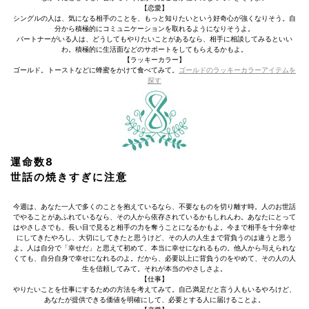
【恋愛】
シングルの人は、気になる相手のことを、もっと知りたいという好奇心が強くなりそう。自
分から積極的にコミュニケーションを取れるようになりそうよ。
パートナーがいる人は、どうしてもやりたいことがあるなら、相手に相談してみるといい
わ。積極的に生活面などのサポートをしてもらえるかもよ。
【ラッキーカラー】
ゴールド。トーストなどに蜂蜜をかけて食べてみて。
ゴールドのラッキーカラーアイテムを
探す
運命数8
世話の焼きすぎに注意
今週は、あなた一人で多くのことを抱えているなら、不要なものを切り離す時。人のお世話
でやることがあふれているなら、その人から依存されているかもしれんわ。あなたにとって
はやさしさでも、長い目で見ると相手の力を奪うことになるかもよ。今まで相手を十分幸せ
にしてきたやろし、大切にしてきたと思うけど、その人の人生まで背負うのは違うと思う
よ。人は自分で「幸せだ」と思えて初めて、本当に幸せになれるもの。他人から与えられな
くても、自分自身で幸せになれるのよ。だから、必要以上に背負うのをやめて、その人の人
生を信頼してみて。それが本当のやさしさよ。
【仕事】
やりたいことを仕事にするための方法を考えてみて。自己満足だと言う人もいるやろけど、
あなたが提供できる価値を明確にして、必要とする人に届けることよ。