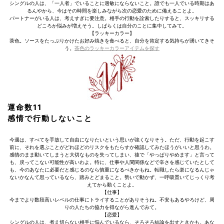
シングルの人は、「一人者」でいることに過敏にならないこと。誰でも一人でいる時期はあ
るんやから、今はその時間を楽しみながら次の恋愛のために備えることよ。
パートナーがいる人は、考えすぎに要注意。相手の行動を詮索したりすると、スッキリする
どころか悩みが増えそう。しばらくは自分のことに集中してみて。
【ラッキーカラー】
茶色。ソースをたっぷりかけたお好み焼きを食べると、自分を肯定する気持ちが湧いてきそ
う。
茶色のラッキーカラーアイテムを探す
運命数11
感情で行動しないこと
今週は、すべてを手放して自由になりたいという思いが強くなりそう。ただ、行動を起こす
前に、それを選ぶことがどれほどのリスクをもたらすか確認してみたほうがいいと思うわ。
感情のまま動いてしまうと大切なものを失ってしまい、後で「やっぱりやめます」と言って
も、戻ってこない可能性が高いわよ。特に、仕事や人間関係などで辛さを感じていたとして
も、今のあなたに必要だと感じるのなら慎重になるべきかもね。転職したら楽になるんじゃ
ないかなんて思っているなら、踏みとどまること。勢いで動かず、一呼吸置いてじっくり考
えてから動くことよ。
【仕事】
今までより数段高いレベルの仕事にトライすることがありそうね。不安もあるやろけど、周
りの人たちの協力を得ながら進んでみて。
【恋愛】
シングルの人は、煮え切らない相手に悩んでいるなら、そろそろ結論を出すときかも。あな