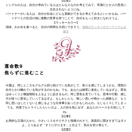
【恋愛】
シングルの人は、自分が求めている人はどんな人なのか考えてみて。常識だとか人の意見に
左右されないようにね。
パートナーがいる人は、自分が社会にどんな貢献ができるか考えてみるといいかもね。パー
トナーとの生活の他に複数の世界を持つことで、自分をもっと好きになれそうよ。
【ラッキーカラー】
深緑。わかめを食べると、自分の時間を大切にできそう。
深緑のラッキーカラーアイテムを
探す
運命数9
焦らずに進むこと
今週は、同じところをグルグル回り続けている気がして、焦りを感じてしまうかも。理想の
自分とかけ離れている気がするのかもね。でも、あなたは確実に進化しているはずよ。変化
はゆっくりと螺旋階段を上るように起きるもの。同じ景色を見ていても、思考や行動、感じ
方が徐々に変化していってるはずよ。もしかしたら、悔しい思いや怖かった経験など、もう
同じ思いはしたくないと感じるような出来事があったかもしれんわ。もしもミスしてしまっ
ても、何度でもトライしたらいいのよ。人の目を気にせず、あなたのペースを大切にして
ね。
【仕事】
お局的な立場の人から、小さいミスをチクチクと指摘されそう。真面目に聞きすぎてはダメ
よ。とりあえず「すぐにやります」と伝えて、気分を切り替えて。
【恋愛】