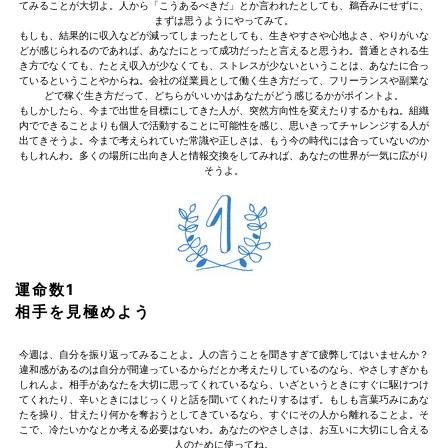
てみることが大切よ。人から「こうあるべきだ」とか言われたとしても、鵜呑みにせずに、
まずは思うようにやってみて。
もしも、結果的に収入などが減ってしまったとしても、生きやすさや心地よさ、やりがいな
どが感じられるのであれば、あなたにとって成功だったと言えると思うわ。普通とされる生
き方でなくても、たとえ収入が少なくても、ストレスが少ないということは、あなたに合っ
ているということやからね。会社の従業員として働く生き方だって、フリーランスや副業な
どで稼ぐ生き方だって、どちらがいいかはあなたがどう感じるかがポイントよ。
もしかしたら、今まで出世を目標にしてきた人が、突然方向性を変えたりするかもね。組織
内でできることよりも個人で活動することに可能性を感じ、思いきってチャレンジする人が
出てきそうよ。今まで考えられていた常識や正しさは、もう今の時代には合っていないのか
もしれんわ。多くの場所に出向き人と情報交換をしてみれば、あなたの世界が一気に広がり
そうよ。
運命数1
相手を見極めよう
今週は、自分を振り返ってみることよ。人の言うことを聞きすぎて疲弊してはいませんか？
違和感があるのは自分が間違っているからだとか考えたりしているのなら、やさしすぎかも
しれんよ。相手があなたを大切に思ってくれているなら、いざというときにすぐに駆けつけ
てくれたり、辛いときにはじっくりと話を聞いてくれたりするはず。もしも言葉巧みにあな
たを操り、甘えたり何かを奪おうとしてきているなら、すぐにその人から離れることよ。そ
こで、冷たいかなとか考える必要はないわ。あなたのやさしさは、お互いに大切にし合える
人のために使ってね。