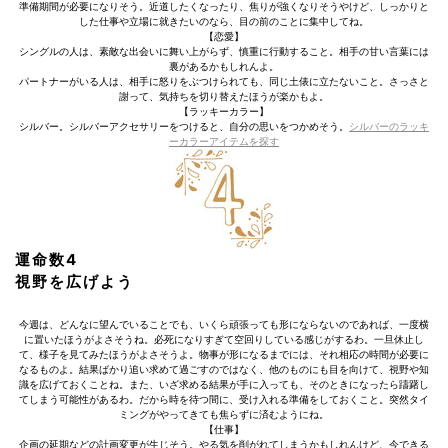
準備期間が必要になりそう。近道したくなったり、焦りが強くなりそうやけど、しっかりと
した仕事や立場に就きたいのなら、目の前のことに集中してね。
【恋愛】
シングルの人は、素敵な出会いに舞い上がらず、慎重に行動すること。相手の甘い言葉には
裏があるかもしれんよ。
パートナーがいる人は、相手に怒りをぶつけられても、同じ土俵に立たないこと。さっさと
謝って、気持ちを切り替えたほうが楽かもよ。
【ラッキーカラー】
シルバー。シルバーアクセサリーをつけると、自分の思いをつかめそう。
シルバーのラッキ
ーカラーアイテムを探す
運命数4
視野を広げよう
今週は、どんなに望んでいることでも、いくら頑張っても形にならないのであれば、一度横
に置いたほうがよさそうね。必死になりすぎて空回りしている感じがするわ。一旦休止し
て、様子を見てみたほうがよさそうよ。物事が形になるまでには、それ相応の時間が必要に
なるものよ。結果ばかり追い求めて過ごすのではなく、他のものにも目を向けて、視野や知
識を広げておくことね。また、いざ求める結果が手に入っても、そのときになったら躊躇し
てしまう可能性があるわ。だから時を待つ間に、受け入れる準備をしておくこと。突然タイ
ミングがやってきても焦らずに済むようにね。
【仕事】
企画の延期などの計画変更が生じそう。やる気を削がれてしまうかもしれんけど、今できる