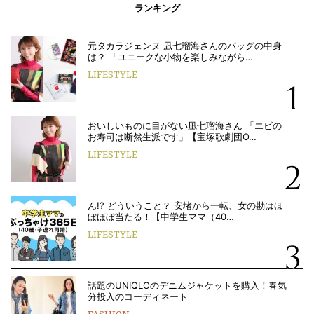
ランキング
元タカラジェンヌ 凪七瑠海さんのバッグの中身
は？ 「ユニークな小物を楽しみながら…
LIFESTYLE
おいしいものに目がない凪七瑠海さん 「エビの
お寿司は断然生派です」【宝塚歌劇団O…
LIFESTYLE
ん!? どういうこと？ 安堵から一転、女の勘はほ
ぼほぼ当たる！【中学生ママ（40…
LIFESTYLE
話題のUNIQLOのデニムジャケットを購入！春気
分投入のコーディネート