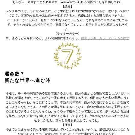
あるなら、見直すことが必要やね。Win-Winでいられる関係づくりを目指してね。
【恋愛】
シングルの人は、心許せる友人に、どうすれば今以上に魅力的になれるか、思いきって聞い
てみて。客観的な意見を元に自分を変えてみると、恋愛に対する意識も変わりそうよ。
パートナーがいる人は、お互いに役割を決めているなら、それをやめて自由に過ごしてみ
て。そうすれば心に余裕ができて、完璧でなくてもいい、相手も自由だと寛容になれそう
よ。
【ラッキーカラー】
白。ざるうどんを食べると、よい関係性に恵まれそう。
白のラッキーカラーアイテムを探す
運命数７
新たな世界へ進む時
今週は、ルールや制限のある世界で生きるよりも、自分を生かせる場所で過ごしたいという
気持ちが湧き上がりそう。自分を一番に考えて行動する人や、個性的な人が多い世界に行く
ことになるかもね。そこに行くことで、本当の意味での「自分を大切にすること」が理解で
きるようになりそうよ。人の目とか噂を気にすることなく、自分が求めるものを実現するた
めに行動できるようになりそうね。そうやって腹をくくって進むことで、多くの人から注目
を集め、あなたに魅力を感じた人が続々と集まってきそうよ。迷いのないエネルギーが人の
心をつかむわ。堂々と自分を表現していってね。
【仕事】
今までとはまったく異なる場所で活動していくことが始まりそうね。最初は収入につながら
なかったとしても、昔からやりたかったことが仕事になっていきそうよ。