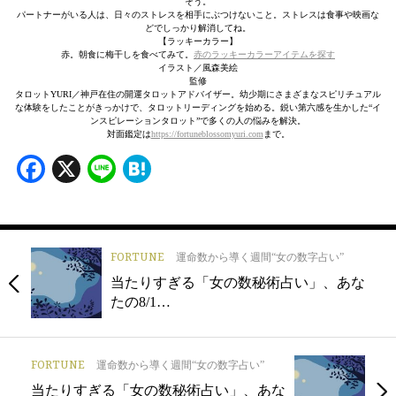
そう。
パートナーがいる人は、日々のストレスを相手にぶつけないこと。ストレスは食事や映画な
どでしっかり解消してね。
【ラッキーカラー】
赤。朝食に梅干しを食べてみて。
赤のラッキーカラーアイテムを探す
イラスト／風森美絵
監修
タロットYURI／神戸在住の開運タロットアドバイザー。幼少期にさまざまなスピリチュアル
な体験をしたことがきっかけで、タロットリーディングを始める。鋭い第六感を生かした“イ
ンスピレーションタロット”で多くの人の悩みを解決。
対面鑑定は
https://fortuneblossomyuri.com
まで。
Facebook
X
Line
Hatena
FORTUNE
運命数から導く週間“女の数字占い”
当たりすぎる「女の数秘術占い」、あな
たの8/1…
FORTUNE
運命数から導く週間“女の数字占い”
当たりすぎる「女の数秘術占い」、あな