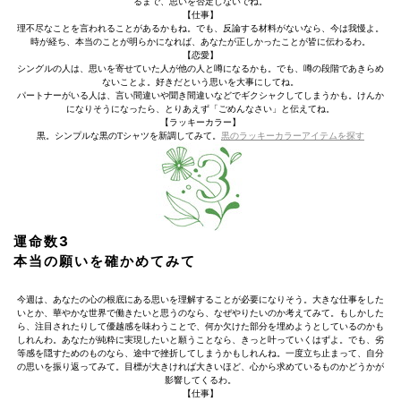
るまで、思いを否定しないでね。
【仕事】
理不尽なことを言われることがあるかもね。でも、反論する材料がないなら、今は我慢よ。
時が経ち、本当のことが明らかになれば、あなたが正しかったことが皆に伝わるわ。
【恋愛】
シングルの人は、思いを寄せていた人が他の人と噂になるかも。でも、噂の段階であきらめ
ないことよ。好きだという思いを大事にしてね。
パートナーがいる人は、言い間違いや聞き間違いなどでギクシャクしてしまうかも。けんか
になりそうになったら、とりあえず「ごめんなさい」と伝えてね。
【ラッキーカラー】
黒。シンプルな黒のTシャツを新調してみて。
黒のラッキーカラーアイテムを探す
運命数3
本当の願いを確かめてみて
今週は、あなたの心の根底にある思いを理解することが必要になりそう。大きな仕事をした
いとか、華やかな世界で働きたいと思うのなら、なぜやりたいのか考えてみて。もしかした
ら、注目されたりして優越感を味わうことで、何か欠けた部分を埋めようとしているのかも
しれんわ。あなたが純粋に実現したいと願うことなら、きっと叶っていくはずよ。でも、劣
等感を隠すためのものなら、途中で挫折してしまうかもしれんね。一度立ち止まって、自分
の思いを振り返ってみて。目標が大きければ大きいほど、心から求めているものかどうかが
影響してくるわ。
【仕事】