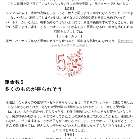
ことに意識を切り替えて。よりおもしろい形に企画を更新し、再スタートできるかもよ。
【恋愛】
シングルの人は、誰かの真似をしないこと。他人と同じように幸せになろうとしたってでき
ないやろし、消耗してしまうだけよ。好きな人との関係や愛を素直に求めていって。
パートナーがいる人は、相手を締めつけないようにね。責任や義務を求めすぎることも、自
分にも同じように課すことも、一緒にいることが辛くなる原因になるわ。幸せを感じられる
時間を大切にしてね。
【ラッキーカラー】
黄色。パイナップルなど果物のゼリーを食べると、前向きな気持ちになれそう。
黄色のラッ
キーカラーアイテムを探す
運命数5
多くのものが得られそう
今週は、たくさんの応援やプレゼントをもらうかもね。それをプレッシャーに感じて断りた
くなるかもしれんけど、あなたが受け取る権利があるものやから、しっかりと受け取って
ね。また、人から紹介をしてもらったり、SNSで発信したことが大きな影響をもたらした
り、突然物事が動きそう。今までやってきたことの成果を受け取れるときかもね。遠慮はい
らないし、逆に遠慮することが相手をがっかりさせてしまいそうやから、「ありがとう」と
喜んで受け取ってね。好きな人に何かをあげたときに笑顔になってもらえたらうれしいでし
ょ？ それと同じことよ。
【仕事】