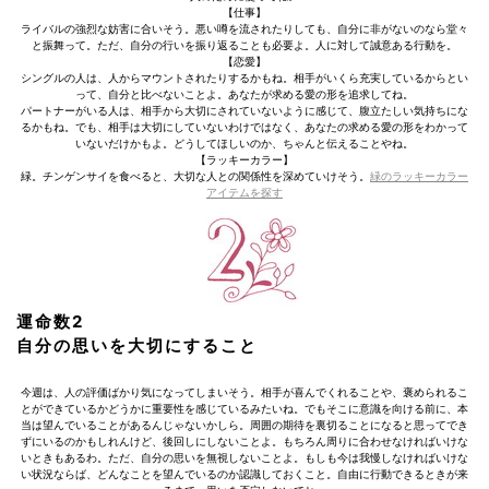
【仕事】
ライバルの強烈な妨害に合いそう。悪い噂を流されたりしても、自分に非がないのなら堂々
と振舞って。ただ、自分の行いを振り返ることも必要よ。人に対して誠意ある行動を。
【恋愛】
シングルの人は、人からマウントされたりするかもね。相手がいくら充実しているからとい
って、自分と比べないことよ。あなたが求める愛の形を追求してね。
パートナーがいる人は、相手から大切にされていないように感じて、腹立たしい気持ちにな
るかもね。でも、相手は大切にしていないわけではなく、あなたの求める愛の形をわかって
いないだけかもよ。どうしてほしいのか、ちゃんと伝えることやね。
【ラッキーカラー】
緑。チンゲンサイを食べると、大切な人との関係性を深めていけそう。
緑のラッキーカラー
アイテムを探す
運命数2
自分の思いを大切にすること
今週は、人の評価ばかり気になってしまいそう。相手が喜んでくれることや、褒められるこ
とができているかどうかに重要性を感じているみたいね。でもそこに意識を向ける前に、本
当は望んでいることがあるんじゃないかしら。周囲の期待を裏切ることになると思ってでき
ずにいるのかもしれんけど、後回しにしないことよ。もちろん周りに合わせなければいけな
いときもあるわ。ただ、自分の思いを無視しないことよ。もしも今は我慢しなければいけな
い状況ならば、どんなことを望んでいるのか認識しておくこと。自由に行動できるときが来