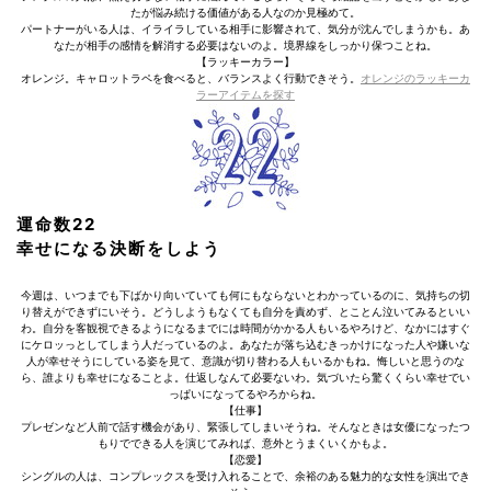
たが悩み続ける価値がある人なのか見極めて。
パートナーがいる人は、イライラしている相手に影響されて、気分が沈んでしまうかも。あ
なたが相手の感情を解消する必要はないのよ。境界線をしっかり保つことね。
【ラッキーカラー】
オレンジ。キャロットラペを食べると、バランスよく行動できそう。
オレンジのラッキーカ
ラーアイテムを探す
運命数22
幸せになる決断をしよう
今週は、いつまでも下ばかり向いていても何にもならないとわかっているのに、気持ちの切
り替えができずにいそう。どうしようもなくても自分を責めず、とことん泣いてみるといい
わ。自分を客観視できるようになるまでには時間がかかる人もいるやろけど、なかにはすぐ
にケロッっとしてしまう人だっているのよ。あなたが落ち込むきっかけになった人や嫌いな
人が幸せそうにしている姿を見て、意識が切り替わる人もいるかもね。悔しいと思うのな
ら、誰よりも幸せになることよ。仕返しなんて必要ないわ。気づいたら驚くくらい幸せでい
っぱいになってるやろからね。
【仕事】
プレゼンなど人前で話す機会があり、緊張してしまいそうね。そんなときは女優になったつ
もりでできる人を演じてみれば、意外とうまくいくかもよ。
【恋愛】
シングルの人は、コンプレックスを受け入れることで、余裕のある魅力的な女性を演出でき