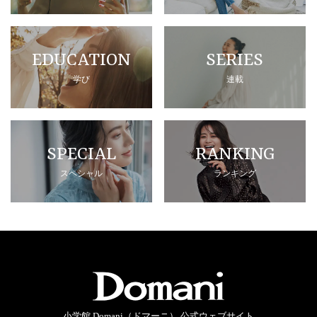
EDUCATION
SERIES
学び
連載
SPECIAL
RANKING
スペシャル
ランキング
小学館 Domani（ドマーニ） 公式ウェブサイト