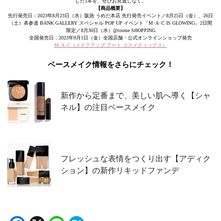
した1本を、ぜひお見逃しなく。
【商品概要】
先行発売日：2023年8月23日（水）阪急 うめだ本店 先行発売イベント／8月25日（金）、26日
（土）表参道 BANK GALLERY スペシャル POP UP イベント「M･A･C IS GLOWING」2日間
限定／8月30日（水）@cosme SHOPPING
全国発売日：2023年9月1日（金）全国店舗・公式オンラインショップ発売
M･A･C（メイクアップ アート コスメティックス）
ベースメイク情報をさらにチェック！
新作から定番まで、美しい肌へ導く【シャ
ネル】の注目ベースメイク
フレッシュな表情をつくり出す【アディク
ション】の新作リキッドファンデ