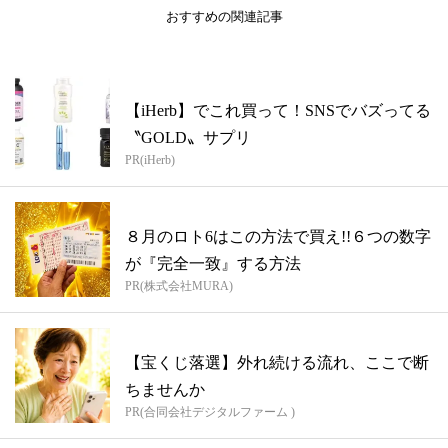
おすすめの関連記事
【iHerb】でこれ買って！SNSでバズってる
〝GOLD〟サプリ
PR(iHerb)
８月のロト6はこの方法で買え!!６つの数字
が『完全一致』する方法
PR(株式会社MURA)
【宝くじ落選】外れ続ける流れ、ここで断
ちませんか
PR(合同会社デジタルファーム )