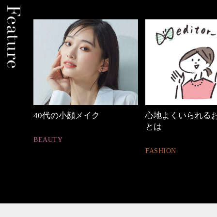
ク
心地よくいられるおしゃれ
優木まおみさ
とは
割。」
FASHION
LIFESTYLE