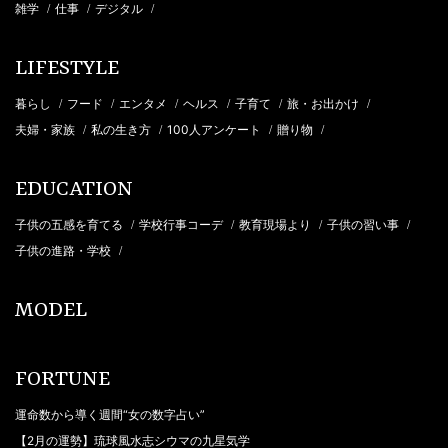
雑学
仕事
デジタル
/
/
/
LIFESTYLE
暮らし
フード
エンタメ
ヘルス
子育て
旅・お出かけ
/
/
/
/
/
/
夫婦・家族
私の生き方
100人アンケート
贈り物
/
/
/
/
EDUCATION
子供の五感を育てる
学校行事コーデ
教育現場より
子供の習い事
/
/
/
/
子供の進路・学校
/
MODEL
FORTUNE
運命数から導く週間“女の数字占い”
【2月の運勢】琉球風水志シウマの九星気学