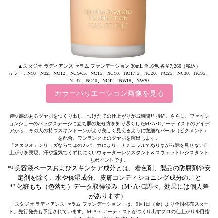
▲スタジオ ラディアンス セラム ファンデーション 30mL 全16色 各￥7,260（税込）
カラー：N18、N32、NC12、NC14.5、NC15、NC16、NC17.5、NC20、NC25、NC30、NC35、
NC37、NC40、NC42、NW18、NW20
カラーバリエーション画像を見る
透明感のあるツヤ肌をつくり出し、つけたての仕上がりが12時間*² 持続。さらに、ファッシ
ョンショーのバックステージに立ち肌の魅せ方を知り尽くしたM･A･Cアーティストのアイデ
アから、その人の持つスキントーンがより美しく見えるように微細なパール（ピグメント）
を配合。ワンランク上のツヤ肌を演出します。
「スタジオ」シリーズならではのカバー力により、ナチュラルでありながら隙を見せない仕
上がりを実現。汗や湿気でくずれにくいウォーターレジスタント＆スウェットレジスタント
もポイントです。
*¹ 美容液ベースおよびスキンケア成分とは、着色剤、製品の防腐剤や安
定剤を除く、水や保湿成分、皮膚コンディショニング成分のこと
*² 化粧もち（色落ち）データ取得済み（M･A･C調べ。効果には個人差
があります）
「スタジオ ラディアンス セラム ファンデーション」は、9月1日（金）より全国発売スター
ト。先行発売も予定されています。M･A･Cアーティストがつくり出すプロの仕上がりを目指