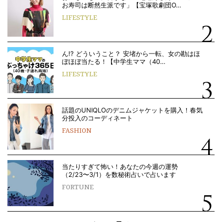
お寿司は断然生派です」【宝塚歌劇団O…
LIFESTYLE
ん!? どういうこと？ 安堵から一転、女の勘はほ
ぼほぼ当たる！【中学生ママ（40…
LIFESTYLE
話題のUNIQLOのデニムジャケットを購入！春気
分投入のコーディネート
FASHION
当たりすぎて怖い！あなたの今週の運勢
（2/23〜3/1）を数秘術占いで占います
FORTUNE