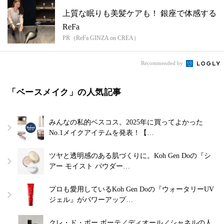
上質な眠りも美髪ケアも！ 銀座で体感する
ReFa
PR（ReFa GINZA on CREA）
Recommended by
「ベースメイク」の人気記事
みんなの私的ベスコス。2025年に買ってよかった
No.1メイクアイテムを発表！【…
ツヤと透明感のある肌づくりに。Koh Gen Doの『シ
アー モイスト パウダー…
プロも愛用しているKoh Gen Doの『ウォータリーUV
ジェル』がパワーアップ…
クレ・ド・ポー ボーテ／ディオール／シャネルの人