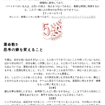
積極的に参加してみて。
パートナーがいる人は、お互いの友人・知人をつないでみると、素敵な関係に発展するか
も。二人で一緒に人の幸せのお手伝いができそうよ。
【ラッキーカラー】
オレンジ。食後にミカンを食べてみて。
オレンジのラッキーカラーアイテムを探す
運命数5
思考の癖を変えること
今週は、自分を追い込みすぎないこと。人と比べてできていないことや持っていないものに
ばかり目を向けて、自分を厳しく評価しないことよ。人と比べてもキリがないし、それで落
ち込んでいては、運気の足を引っ張るだけやわ。それよりも、「今の自分ができることだけ
をやる」と意識を変えること。そして、やるべきことを全力で行い、休むべきときにはしっ
かり休む。そのバランスも重要よ。
また、しんどいことがあったときは、その状況を楽しむ方法を考えてみるといいわ。嫌なこ
とをやらなきゃならないときは、ゲームに見立ててみるとかね。真面目に考えすぎず、物事
をもっと軽く考えることよ。
【仕事】
嫌な仕事を後回しにすると、結局後でしんどい思いをするわよ。ここまでできたら自分にご
褒美をあげるとか、着手する気になるような工夫をしてみて。
【恋愛】
シングルの人は、会話力をつけること。パートナーをつくることよりも、その先にいかに楽