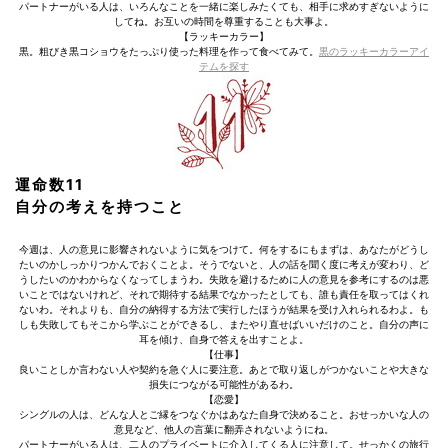
パートナーがいる人は、いろんなことを一緒に楽しみたくても、相手に求めすぎないように
してね。お互いの時間を尊重することも大事よ。
【ラッキーカラー】
黒。粗びき黒コショウをたっぷり使った料理を作って食べてみて。
黒のラッキーカラーアイ
テムを探す
運命数11
自分の考えを持つこと
今週は、人の意見に影響されないように気をつけて。何をするにもまずは、あなたがどうし
たいのかしっかりつかんでおくことよ。そうでないと、人の話を聞く度に考えが変わり、ど
うしたいのかわからなくなってしまうわ。失敗を避けるために人の意見を参考にするのは悪
いことではないけれど、それで期待する結果でなかったとしても、誰も責任を取ってはくれ
ないわ。それよりも、自分の納得する方法で実行したほうが結果を受け入れられるわよ。も
しも失敗してもそこから学ぶことができるし、またやり直せばいいだけのこと。自分の声に
耳を傾け、自身で答えを出すことよ。
【仕事】
良いことしか言わない人や契約を急ぐ人に要注意。あとで取り返しがつかないことや大きな
損失につながる可能性があるわ。
【恋愛】
シングルの人は、どんな人とご縁をつなぐかはあなた自身で決めること。おせっかいな人の
意見など、他人の言葉に翻弄されないようにね。
パートナーがいる人は、二人のプライベートに介入してくる人に注意して。せっかくの旅行