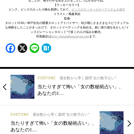
ることが、相手のやる気を上げることにつながるからね。
【ラッキーカラー】
ピンク。ピンクの入った小物を新調してみて。
ピンクのラッキーカラーアイテムを探す
イラスト／風森美絵
監修
タロットYURI／神戸在住の開運タロットアドバイザー。幼少期にさまざまなスピリチュアル
な体験をしたことがきっかけで、タロットリーディングを始める。鋭い第六感を生かした“イ
ンスピレーションタロット”で多くの人の悩みを解決。
対面鑑定は
https://fortuneblossomyuri.com
まで。
Facebook
X
Line
Hatena
FORTUNE
運命数から導く週間“女の数字占い”
当たりすぎて怖い「女の数秘術占い」、
あなたの1…
FORTUNE
運命数から導く週間“女の数字占い”
当たりすぎて怖い「女の数秘術占い」、
あなたの1…