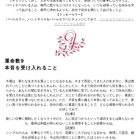
でチェックしてみて。人から写真を撮ってもらうと、表情づくりの参考になりそうよ。
パートナーがいる人は、相手に怒りをぶつけそうになったら、いつも頑張っている自分を労
ってあげること。相手に求めるよりも、自分で自分を満たしてあげることよ。
【ラッキーカラー】
パールカラー。ハンドネイルをパールカラーにチェンジしてみて。
パールカラーのラッキー
カラーアイテムを探す
運命数9
本音を受け入れること
今週は、新たな生き方を選ぶことになるかもね。今まで否定してきた人の生き方に、実は憧
れていたことに気づくかもしれんわ。もしかしたら、今まで自分の本音から目を逸らしてい
たから、あなたの望む生き方をしている人を批判的に見ていたのかもね。そこで自分の思い
を受け入れれば楽になるかもしれんけど、人にどう思われるのか気になってしまい、素直に
その生き方を選べないかもしれんわ。ただ、不安を乗り越えて本音に従ってみることで、新
しい気づきが得られるかもよ。自分の思いに素直に生きることで、どんな感覚が得られるの
か試してみて。
【仕事】
新しい仕事に挑戦したくなりそうやけど、人に役立つからといって成功するとは限らないか
も。最初は利益が得られないことを覚悟することが必要かもね。
【恋愛】
シングルの人は、仕事などで忙しくなり、恋愛どころではなくなるかも。無理して恋活、婚
活を頑張るよりも、今は目の前のことに集中したほうがいいかもね。