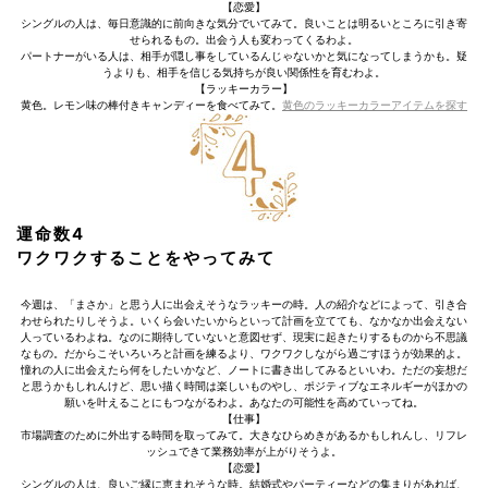
【恋愛】
シングルの人は、毎日意識的に前向きな気分でいてみて。良いことは明るいところに引き寄
せられるもの。出会う人も変わってくるわよ。
パートナーがいる人は、相手が隠し事をしているんじゃないかと気になってしまうかも。疑
うよりも、相手を信じる気持ちが良い関係性を育むわよ。
【ラッキーカラー】
黄色。レモン味の棒付きキャンディーを食べてみて。
黄色のラッキーカラーアイテムを探す
運命数4
ワクワクすることをやってみて
今週は、「まさか」と思う人に出会えそうなラッキーの時。人の紹介などによって、引き合
わせられたりしそうよ。いくら会いたいからといって計画を立てても、なかなか出会えない
人っているわよね。なのに期待していないと意図せず、現実に起きたりするものから不思議
なもの。だからこそいろいろと計画を練るより、ワクワクしながら過ごすほうが効果的よ。
憧れの人に出会えたら何をしたいかなど、ノートに書き出してみるといいわ。ただの妄想だ
と思うかもしれんけど、思い描く時間は楽しいものやし、ポジティブなエネルギーがほかの
願いを叶えることにもつながるわよ。あなたの可能性を高めていってね。
【仕事】
市場調査のために外出する時間を取ってみて。大きなひらめきがあるかもしれんし、リフレ
ッシュできて業務効率が上がりそうよ。
【恋愛】
シングルの人は、良いご縁に恵まれそうな時。結婚式やパーティーなどの集まりがあれば、