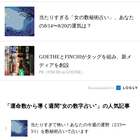
当たりすぎる「女の数秘術占い」、あなた
の8/14〜8/20の運気は？
GOETHEとFINCHIがタッグを組み、新メ
ディアを創設
PR（FINCHI on GOETHE）
Recommended by
「運命数から導く週間“女の数字占い”」の人気記事
当たりすぎて怖い！あなたの今週の運勢（2/23〜
3/1）を数秘術占いで占います