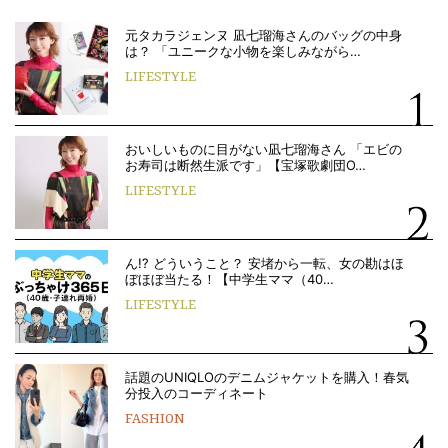
元タカラジェンヌ 凪七瑠海さんのバッグの中身
は？ 「ユニークな小物を楽しみながら…
LIFESTYLE
おいしいものに目がない凪七瑠海さん 「エビの
お寿司は断然生派です」【宝塚歌劇団O…
LIFESTYLE
ん!? どういうこと？ 安堵から一転、女の勘はほ
ぼほぼ当たる！【中学生ママ（40…
LIFESTYLE
話題のUNIQLOのデニムジャケットを購入！春気
分投入のコーディネート
FASHION