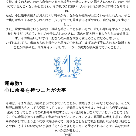
く時。多くの人がこれから自分がいるべき場所や一緒にいたいと思う人について、わかり始
めているんじゃないかと思うわ。その気づきに従い、人それぞれが動き出す時になりそう
ね。
ただ、今は物事の動きが見えにくい時やから、なかなか結果が出にくいかもしれんわ。そこ
で焦りが出てくるかもしれんけど、少しずつでも前進するはずやから、自分を信じて進むこ
とよ。
また、変化の時期というものは、孤独を感じることが多いもの。寂しい思いをすることもあ
るやろけど、求めていたものを手に入れたときに、真の仲間と呼べる人たちと出会えるは
ず。その出会いがいずれ、あなたの人生を大きく変えることになると思うわ。
いずれにしても、求めるものを得たいと思うのであれば、まずは必ず手に入れると決断する
ことが大事やね。未来をイメージして、一つ一つ努力を積み重ねていくことよ。
運命数1
心に余裕を持つことが大事
今週は、今まで当たり前のようにできていたことが、突然うまくいかなくなるかも。そこで
無理に頑張ろうとしても空回りしてしまい、逆効果になりそうよ。それよりも必要なのは、
必死になってしまうその気持ちを手放すこと。それは何もしなくていいということではな
く、心に余裕を持って無理なく進めたほうがいいということよ。真面目に考えすぎて、自分
を締め付けてしまうようなやり方はやめて、好きなことなどで気分転換しながら取り組むこ
とやね。うまくいいかないときは「そんなときもあるさ」と受け入れることで、あなたのキ
ャパが広がるわよ。
【仕事】