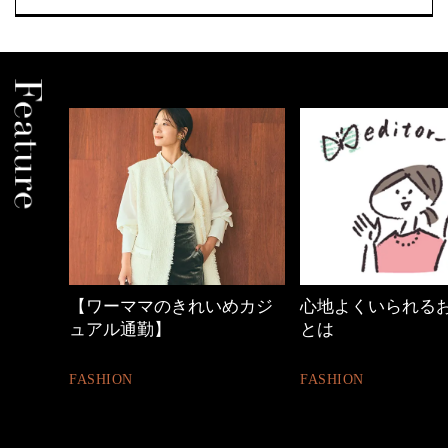
めカジ
心地よくいられるおしゃれ
優木まおみさん「
とは
割。」
FASHION
LIFESTYLE