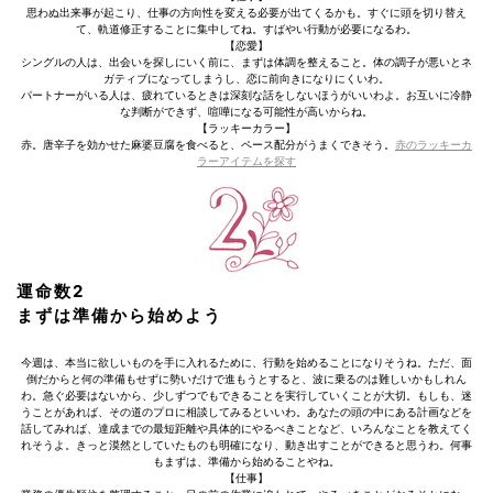
思わぬ出来事が起こり、仕事の方向性を変える必要が出てくるかも。すぐに頭を切り替え
て、軌道修正することに集中してね。すばやい行動が必要になるわ。
【恋愛】
シングルの人は、出会いを探しにいく前に、まずは体調を整えること。体の調子が悪いとネ
ガティブになってしまうし、恋に前向きになりにくいわ。
パートナーがいる人は、疲れているときは深刻な話をしないほうがいいわよ。お互いに冷静
な判断ができず、喧嘩になる可能性が高いからね。
【ラッキーカラー】
赤。唐辛子を効かせた麻婆豆腐を食べると、ペース配分がうまくできそう。
赤のラッキーカ
ラーアイテムを探す
運命数2
まずは準備から始めよう
今週は、本当に欲しいものを手に入れるために、行動を始めることになりそうね。ただ、面
倒だからと何の準備もせずに勢いだけで進もうとすると、波に乗るのは難しいかもしれん
わ。急ぐ必要はないから、少しずつでもできることを実行していくことが大切。もしも、迷
うことがあれば、その道のプロに相談してみるといいわ。あなたの頭の中にある計画などを
話してみれば、達成までの最短距離や具体的にやるべきことなど、いろんなことを教えてく
れそうよ。きっと漠然としていたものも明確になり、動き出すことができると思うわ。何事
もまずは、準備から始めることやね。
【仕事】