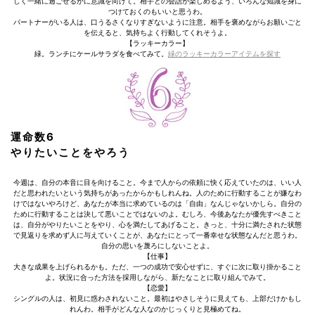
しく一緒に過ごせるかに意識を向けて。相手との会話が楽しめるよう、いろんな知識を身に
つけておくのもいいと思うわ。
パートナーがいる人は、口うるさくなりすぎないように注意。相手を褒めながらお願いごと
を伝えると、気持ちよく行動してくれそうよ。
【ラッキーカラー】
緑。ランチにケールサラダを食べてみて。
緑のラッキーカラーアイテムを探す
運命数6
やりたいことをやろう
今週は、自分の本音に目を向けること。今まで人からの依頼に快く応えていたのは、いい人
だと思われたいという気持ちがあったからかもしれんね。人のために行動することが嫌なわ
けではないやろけど、あなたが本当に求めているのは「自由」なんじゃないかしら。自分の
ために行動することは決して悪いことではないのよ。むしろ、今後あなたが優先すべきこと
は、自分がやりたいことをやり、心を満たしてあげること。きっと、十分に満たされた状態
で見返りを求めず人に与えていくことが、あなたにとって一番幸せな状態なんだと思うわ。
自分の思いを蔑ろにしないことよ。
【仕事】
大きな成果を上げられるかも。ただ、一つの成功で安心せずに、すぐに次に取り掛かること
よ。状況に合った方法を採用しながら、新たなことに取り組んでみて。
【恋愛】
シングルの人は、初見に惑わされないこと。最初はやさしそうに見えても、上部だけかもし
れんわ。相手がどんな人なのかじっくりと見極めてね。