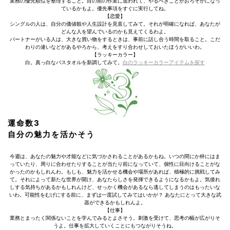
業務の優先順位を整理すること。目の前の作業に追われて、やるべきことがおろそかになっ
ているかもよ。優先事項をすぐに実行してね。
【恋愛】
シングルの人は、自分の価値観や人生設計を見直してみて。それが明確になれば、あなたが
どんな人を望んでいるのかも見えてくるわよ。
パートナーがいる人は、大きな買い物をするときは、事前に話し合う時間を取ること。こだ
わりの違いなどがあるやろから、考えをすり合わせしておいたほうがいいわ。
【ラッキーカラー】
白。真っ白なバスタオルを新調してみて。
白のラッキーカラーアイテムを探す
運命数3
自分の魅力を活かそう
今週は、あなたの魅力や才能などに気づかされることがあるかもね。いつの間にか枠にはま
っていたり、周りに合わせたりすることが当たり前になっていて、個性に目向けることがな
かったのかもしれんわ。もしも、魅力を活かせる機会や場所があれば、積極的に挑戦してみ
て。それによって新たな世界が開け、あなたらしさを発揮できるようになるかもよ。気後れ
しする気持ちがあるかもしれんけど、せっかく機会があるなら逃してしまうのはもったいな
いわ。可能性をむげにする前に、まずは一度試してみてはいかが？ あなたにとって大きな武
器ができるかもしれんよ。
【仕事】
業務とまったく関係ないことを学んでみるとよさそう。刺激を受けて、思考の幅が広がりそ
うよ。仕事を拡大していくことにもつながりそうね。