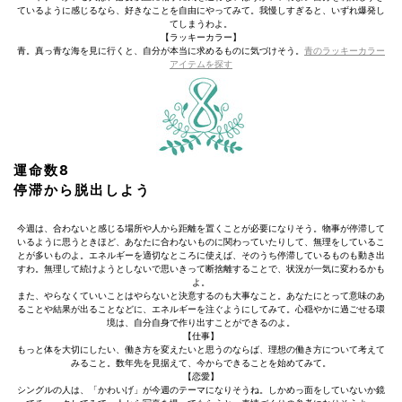
ているように感じるなら、好きなことを自由にやってみて。我慢しすぎると、いずれ爆発し
てしまうわよ。
【ラッキーカラー】
青。真っ青な海を見に行くと、自分が本当に求めるものに気づけそう。
青のラッキーカラー
アイテムを探す
運命数8
停滞から脱出しよう
今週は、合わないと感じる場所や人から距離を置くことが必要になりそう。物事が停滞して
いるように思うときほど、あなたに合わないものに関わっていたりして、無理をしているこ
とが多いものよ。エネルギーを適切なところに使えば、そのうち停滞しているものも動き出
すわ。無理して続けようとしないで思いきって断捨離することで、状況が一気に変わるかも
よ。
また、やらなくていいことはやらないと決意するのも大事なこと。あなたにとって意味のあ
ることや結果が出ることなどに、エネルギーを注ぐようにしてみて。心穏やかに過ごせる環
境は、自分自身で作り出すことができるのよ。
【仕事】
もっと体を大切にしたい、働き方を変えたいと思うのならば、理想の働き方について考えて
みること。数年先を見据えて、今からできることを始めてみて。
【恋愛】
シングルの人は、「かわいげ」が今週のテーマになりそうね。しかめっ面をしていないか鏡