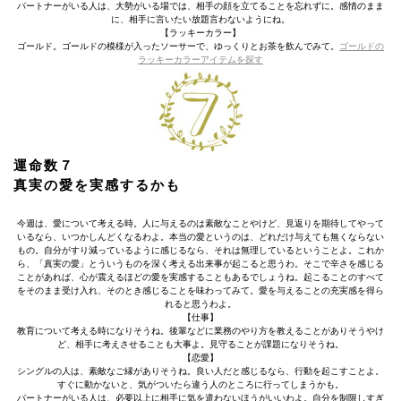
パートナーがいる人は、大勢がいる場では、相手の顔を立てることを忘れずに。感情のまま
に、相手に言いたい放題言わないようにね。
【ラッキーカラー】
ゴールド。ゴールドの模様が入ったソーサーで、ゆっくりとお茶を飲んでみて。
ゴールドの
ラッキーカラーアイテムを探す
運命数７
真実の愛を実感するかも
今週は、愛について考える時。人に与えるのは素敵なことやけど、見返りを期待してやって
いるなら、いつかしんどくなるわよ。本当の愛というのは、どれだけ与えても無くならない
もの。自分がすり減っているように感じるなら、それは無理しているということよ。これか
ら、「真実の愛」とういうものを深く考える出来事が起こると思うわ。そこで辛さを感じる
ことがあれば、心が震えるほどの愛を実感することもあるでしょうね。起こることのすべて
をそのまま受け入れ、そのとき感じることを味わってみて。愛を与えることの充実感を得ら
れると思うわよ。
【仕事】
教育について考える時になりそうね。後輩などに業務のやり方を教えることがありそうやけ
ど、相手に考えさせることも大事よ。見守ることが課題になりそうね。
【恋愛】
シングルの人は、素敵なご縁がありそうね。良い人だと感じるなら、行動を起こすことよ。
すぐに動かないと、気がついたら違う人のところに行ってしまうかも。
パートナーがいる人は、必要以上に相手に気を遣わないほうがいいわよ。自分を制限しすぎ