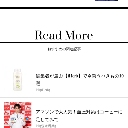
Read More
おすすめの関連記事
編集者が選ぶ【iHerb】で今買うべきもの10
選
PR(iHerb)
アマゾンで大人気！血圧対策はコーヒーに
足してみて
PR(森永乳業)