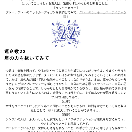
についてこようとする友人は、遠慮せずにやんわりと断ることよ。
【ラッキーカラー】
グレー。グレーのニットカーディガンを新調してみて。
グレーのラッキーカラーアイテムを
探す
運命数22
肩の力を抜いてみて
今週は、失敗を恐れず、やるだけやってみることが成功につながりそうよ。うまくやろうと
したり完璧を求めたりせず、ダメだったらほかの方法を試してみようというくらいの気持ち
でいれば、肩の力が抜けて良い結果を出すことにつながりそうよ。また、誰かのためにやろ
うとすると強いプレッシャーを感じそうやから、自分のためを思ってやってみて。自分の思
いを元に行動することで、しっかりとした自分軸ができるやろし、自分軸が構築できれば何
事もうまくいくようになるものよ。余計なことは考えずに、まずはあなたが思う通りにシン
プルに行動してみて。
【仕事】
女性をターゲットにしたビジネスに関わることがあるかもね。時間をかけてじっくりと取り
組むことで、徐々に拡大していくことができそうよ。
【恋愛】
シングルの人は、ふんわりとした女性らしいメイクやファッションが運気を呼び込みそう。
やさしげなイメージを演出してみて。
パートナーがいる人は、女性らしさを忘れないこと。相手が守りたいと思うような存在でい