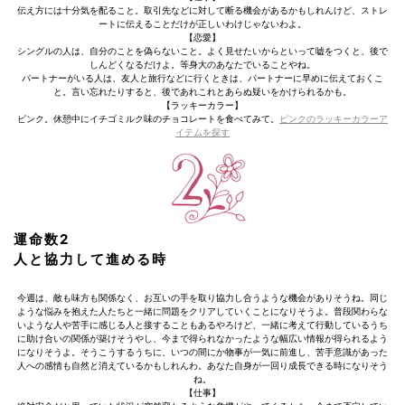
伝え方には十分気を配ること。取引先などに対して断る機会があるかもしれんけど、ストレ
ートに伝えることだけが正しいわけじゃないわよ。
【恋愛】
シングルの人は、自分のことを偽らないこと。よく見せたいからといって嘘をつくと、後で
しんどくなるだけよ。等身大のあなたでいることやね。
パートナーがいる人は、友人と旅行などに行くときは、パートナーに早めに伝えておくこ
と。言い忘れたりすると、後であれこれとあらぬ疑いをかけられるかも。
【ラッキーカラー】
ピンク。休憩中にイチゴミルク味のチョコレートを食べてみて。
ピンクのラッキーカラーア
イテムを探す
運命数2
人と協力して進める時
今週は、敵も味方も関係なく、お互いの手を取り協力し合うような機会がありそうね。同じ
ような悩みを抱えた人たちと一緒に問題をクリアしていくことになりそうよ。普段関わらな
いような人や苦手に感じる人と接することもあるやろけど、一緒に考えて行動しているうち
に助け合いの関係が築けそうやし、今まで得られなかったような幅広い情報が得られるよう
になりそうよ。そうこうするうちに、いつの間にか物事が一気に前進し、苦手意識があった
人への感情も自然と消えているかもしれんわ。あなた自身が一回り成長できる時になりそう
ね。
【仕事】