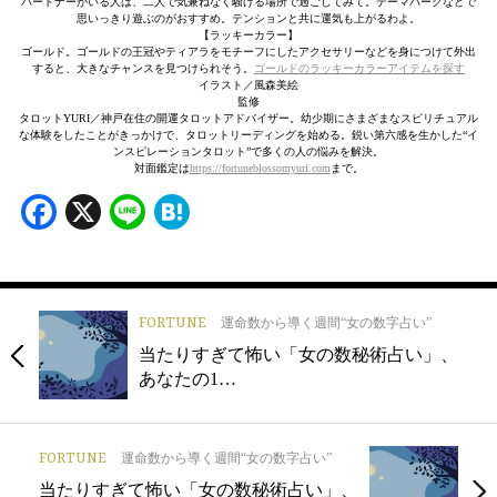
パートナーがいる人は、二人で気兼ねなく騒げる場所で過ごしてみて。テーマパークなどで
思いっきり遊ぶのがおすすめ。テンションと共に運気も上がるわよ。
【ラッキーカラー】
ゴールド。ゴールドの王冠やティアラをモチーフにしたアクセサリーなどを身につけて外出
すると、大きなチャンスを見つけられそう。
ゴールドのラッキーカラーアイテムを探す
イラスト／風森美絵
監修
タロットYURI／神戸在住の開運タロットアドバイザー。幼少期にさまざまなスピリチュアル
な体験をしたことがきっかけで、タロットリーディングを始める。鋭い第六感を生かした“イ
ンスピレーションタロット”で多くの人の悩みを解決。
対面鑑定は
https://fortuneblossomyuri.com
まで。
Facebook
X
Line
Hatena
FORTUNE
運命数から導く週間“女の数字占い”
当たりすぎて怖い「女の数秘術占い」、
あなたの1…
FORTUNE
運命数から導く週間“女の数字占い”
当たりすぎて怖い「女の数秘術占い」、