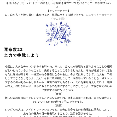
を傾けるよりも、パートナーの話をしっかり聞き味方でいてあげることで、絆が深まるわ
よ。
【ラッキーカラー】
白。白が入った靴を履いて出かけると、慎重に考えて決断できそう。
白のラッキーカラーア
イテムを探す
運命数22
全力で挑戦しよう
今週は、大きなチャレンジをする時やね。それも、みんなが無理だと言うようなことや難関
だといわれているようなことに、挑戦することになるかもしれんわ。それが達成できればあ
なたに注目が集まり、一目置かれる存在になるかもね。今まで批判してきていた人も、口出
ししてこなくなりそうよ。ただ、それに取り組むことで、現在やっていることを一旦ストッ
プする必要があるかもしれんから、我慢の時でもあるわね。それを乗り越えた先には、知識
が増え、視野が広がり、さらに多くのものを手にすることになりそうよ。大きな変化のため
に挑戦する時になりそうね。
【仕事】
難しい資格取得にチャレンジすることになるかもね。無事に取得できれば、大きな舞台にチ
ャレンジするための切符を手にできそうよ。
【恋愛】
シングルの人は、メイクやファッションなど、自分に似合うものを徹底的に研究してみて。
あなたの魅力を目一杯表現することで、注目を浴びそうよ。