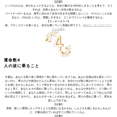
【恋愛】
シングルの人は、好かれようとするよりも、自分の魅力を100%出しきることを考えて。そう
すれば、自然とあなたへ注目が集まるわよ。
パートナーがいる人は、相手に合わせて自分の生き方を制限しないこと。やりたいことがあ
るなら、やればいいのよ。我慢しすぎると、どこかでストレスが爆発するわよ。
【ラッキーカラー】
緑。ブロッコリーを食べると、自分を磨いていく意識が持てそう。
緑のラッキーカラーアイ
テムを探す
運命数4
人の波に乗ること
今週は、あなたを取り巻く環境が一気に変わっていきそうね。あなた自身は何も変わってい
ないのに、周りの人や状況がどんどん変化していき、自分だけが取り残されていくような焦
りを感じるかもしれんわ。そこで何をすべきなのかと右往左往してしまいそうやけど、周り
をよく見て、あなたもその流れに乗ってしまえばいいのよ。みんなが何を行い、どう動いて
いくのか観察して、あなたも真似してやってみて。同じようにやってみることでみんなの目
的が見えてくるやろし、あなたのすべきことがわかるはずよ。周りの流れに乗って、変化を
楽しんでみてね。
【仕事】
突然、新しい環境に入って行くような状況になるかもね。しんどさを感じるかもしれんけ
ど、行動を続けていればすぐに慣れていくわよ。
【恋愛】