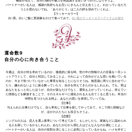
機会が増えて、自分の個性や魅力を再認識する良いきっかけになりそうよ。
パートナーがいる人は、感謝の気持ちをお互いにきちんと伝え合うこと。わかっているだろ
うとか思わないでね。「ありがとう」は二人の絆を深めていくわよ。
【ラッキーカラー】
白×黒。白いご飯に黒胡麻をかけて食べてみて。
白×黒のラッキーカラーアイテムを探す
運命数9
自分の心に向き合うこと
今週は、自分が何を求めているのか、徹底的に探る時。世の中の情報や人の言葉を一旦シャ
ットアウトして、自分と対話してみることよ。それによって自分がどんな思いを抱いている
のか、今まで気づいていなかった事実を知ることになりそうね。無意識に周りに合わせてい
たり、嫌われないように振る舞っていたり、自分を抑えてきたのかもしれんわ。でも、実は
あなたをもっと出したほうが、自分が楽なだけでなく、運気も上がっていくわよ。抑えてい
た情熱などを解放することで、そのエネルギーに感化される人も出てくると思うわ。本当の
仲間を見つけられる時よ。あなたの思いを表現していってね。
【仕事】
与えられた仕事だけでなく、自ら率先して仕事を探してやってみて。そこで得た情報など
が、ほかの人たちにも役立ちそうよ。
【恋愛】
シングルの人は、恋人を選ぶ基準について考えてみて。もしかしたら、家族などに認められ
る人を探しているかもしれんわ。あなたが心から望む人はどんな人なのか掴むことよ。
パートナーがいる人は、自分の役割を演じることに必死になっているかもね。ハメを外すこ