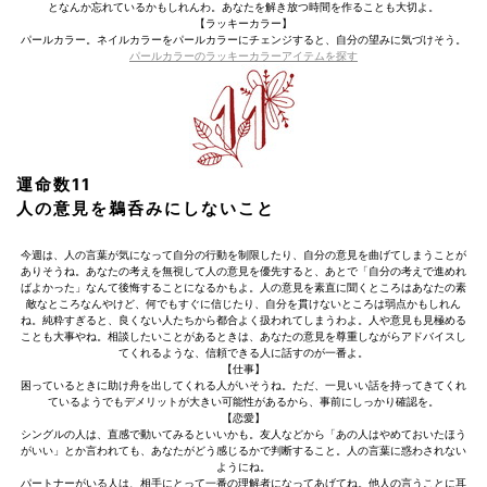
となんか忘れているかもしれんわ。あなたを解き放つ時間を作ることも大切よ。
【ラッキーカラー】
パールカラー。ネイルカラーをパールカラーにチェンジすると、自分の望みに気づけそう。
パールカラーのラッキーカラーアイテムを探す
運命数11
人の意見を鵜呑みにしないこと
今週は、人の言葉が気になって自分の行動を制限したり、自分の意見を曲げてしまうことが
ありそうね。あなたの考えを無視して人の意見を優先すると、あとで「自分の考えで進めれ
ばよかった」なんて後悔することになるかもよ。人の意見を素直に聞くところはあなたの素
敵なところなんやけど、何でもすぐに信じたり、自分を貫けないところは弱点かもしれん
ね。純粋すぎると、良くない人たちから都合よく扱われてしまうわよ。人や意見も見極める
ことも大事やね。相談したいことがあるときは、あなたの意見を尊重しながらアドバイスし
てくれるような、信頼できる人に話すのが一番よ。
【仕事】
困っているときに助け舟を出してくれる人がいそうね。ただ、一見いい話を持ってきてくれ
ているようでもデメリットが大きい可能性があるから、事前にしっかり確認を。
【恋愛】
シングルの人は、直感で動いてみるといいかも。友人などから「あの人はやめておいたほう
がいい」とか言われても、あなたがどう感じるかで判断すること。人の言葉に惑わされない
ようにね。
パートナーがいる人は、相手にとって一番の理解者になってあげてね。他人の言うことに耳