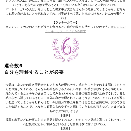
シングルの人は、身近にいる人よりも、厄介な人や手に入らないような人を追いかけてしま
いそう。あなたのそばで守ろうとしてくれている存在がいることに気づいてね。
パートナーがいる人は、ちょっとした出来事が大きなけんかに発展してしまうかも。どちら
にも悪い点があることを忘れないでね。相手がすべて悪いと決めつけると、けんかが長引く
わよ。
【ラッキーカラー】
オレンジ。ミカンの入ったゼリーを食べると、自分の良さを活かしていけそう。
オレンジの
ラッキーカラーアイテムを探す
運命数6
自分を理解することが必要
今週は、あなたの良き理解者ともいえる人が現れそう。感じたことをそのまま話してもちゃ
んと理解してくれる、そんな安心感を感じる人みたいやね。相手が信頼できると感じたら、
浮かんでくることをそのまま口にしてみるといいわ。自分の言葉を受け止めてくれていると
感じながら話しているうちに、自分の心が整理されていきそうよ。つい、アドバイスが欲し
いと思ってしまうかもしれんけど、今は自分で答えを見つけることが必要な時。安心できる
人と会話することで、あなたに必要なものやずっと探していたものの答えなど、さまざまな
ものが見つかりそうよ。
【仕事】
後輩や若手などに仕事に対する意見を聞いてみると、おもしろい発想を返してくれそう。そ
れは無理だとか、制限をかけるような言葉は横に置いといてね。
【恋愛】