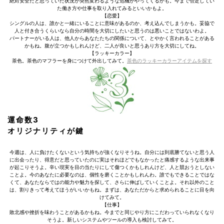
絶対安全だと思っていた状況が突然変わるような危機がやってくるかも。今まで否定してい
た働き方や仕事を取り入れてみるといいかもよ。
【恋愛】
シングルの人は、誰かと一緒にいることに意味があるのか、考え込んでしまうかも。妥協で
人と付き合うくらいなら自分の時間を大切にしたいと思うのは悪いことではないわよ。
パートナーがいる人は、他人からあなたたちの関係について、とやかく言われることがある
かもね。腹が立つかもしれんけど、二人が良いと思うあり方を大切にしてね。
【ラッキーカラー】
茶色。茶色のマフラーを身につけて外出してみて。
茶色のラッキーカラーアイテムを探す
運命数3
オリジナリティが鍵
今週は、人に負けたくないという気持ちが強くなりそうね。自分には到底勝てないと思う人
に出会ったり、得意だと思っていたのに実はそれほどでもなかったと痛感するような出来事
が起こりそうよ。辛い現実を目の当たりにして傷つくかもしれんけど、人と競おうとしない
ことよ。今のあなたに必要なのは、個性を磨くことかもしれんわ。誰でもできることではな
くて、あなたならではの能力や魅力を探して、さらに伸ばしていくことよ。それ以外のこと
は、割りきって考えてほうがいいかもね。まずは、あなただからと求められることに目を向
けてみて。
【仕事】
敗北感や挫折を味わうことがあるかもね。今までと同じやり方にこだわっていられなくなり
そうよ。新しいシステムやツールの導入も検討してみて。