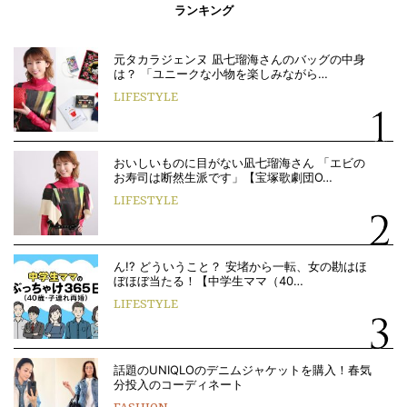
ランキング
元タカラジェンヌ 凪七瑠海さんのバッグの中身
は？ 「ユニークな小物を楽しみながら…
LIFESTYLE
おいしいものに目がない凪七瑠海さん 「エビの
お寿司は断然生派です」【宝塚歌劇団O…
LIFESTYLE
ん!? どういうこと？ 安堵から一転、女の勘はほ
ぼほぼ当たる！【中学生ママ（40…
LIFESTYLE
話題のUNIQLOのデニムジャケットを購入！春気
分投入のコーディネート