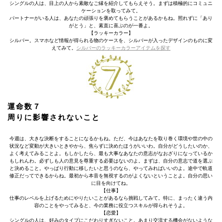
シングルの人は、目上の人から素敵なご縁を紹介してもらえそう。まずは積極的にコミュニ
ケーションを取ってみて。
パートナーがいる人は、あなたの頑張りを褒めてもらうことがあるかもね。照れずに「あり
がとう」と、素直に喜ぶのが一番よ。
【ラッキーカラー】
シルバー。スマホなど情報が得られる物のケースを、シルバーが入ったデザインのものに変
えてみて。
シルバーのラッキーカラーアイテムを探す
運命数７
周りに影響されないこと
今週は、大きな決断をすることになるかもね。ただ、今はあなたを取り巻く環境や世の中の
状況など変動が大きいときやから、焦らずに決めたほうがいいわ。自分がどうしたいのか、
よく考えてみることよ。もしかしたら、最も大事なあなたの意志がなおざりになっているか
もしれんわ。必ずしも人の意見を尊重する必要はないのよ。まずは、自分の意志で道を選ぶ
と決めること。やっぱり行動に移したいと思うのなら、やってみればいいのよ。途中で軌道
修正だってできるからね。最初から本音を無視するのがよくないということよ。自分の思い
に目を向けてね。
【仕事】
仕事のレベルを上げるためにやりたいことがあるなら挑戦してみて。特に、まったく違う内
容のことをやってみると、今の業務に役立つスキルが得られそうよ。
【恋愛】
シングルの人は、好みのタイプにこだわりすぎないこと。あまり交流する機会がないような