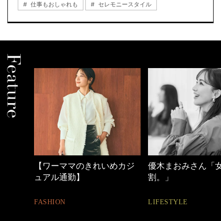
仕事もおしゃれも
セレモニースタイル
めカジ
優木まおみさん「女の時間
40代の小顔メイク
割。」
BEAUTY
LIFESTYLE