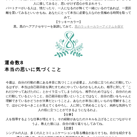
人に接してみると、思いがけず恋心が生まれそう。
パートナーがいる人は、情だったり、一人になるのが怖くて一緒にいるのであれば、一度距
離を置いてみるといいかもね。あなたにとって本当に必要な人なのか見極める時間を取って
みて。
【ラッキーカラー】
黒。黒のヘアアクセサリーを新調してみて。
黒のラッキーカラーアイテムを探す
運命数8
本当の思いに気づくこと
今週は、自分の行動の裏にある本音に気づくことが必要よ。人の役に立つために行動してい
るはずが、本当は自己顕示欲を満たすためにやっているのかもしれんわ。相手に対して「こ
れだけやってあげたのに」とかイラ立ってしまうのなら、相手のためではなく、自分のため
に行動しているということ。自己顕示欲が悪いということではなく、自分の思いをちゃんと
理解できているかどうかが大事だということよ。あなたが本当に欲しいものを理解すること
で、ほかにやるべきことが見えてくるやろし、人に対して求めることなく、純粋な気持ちで
人の役に立つことができるようになるわよ。
【仕事】
人を指導するような仕事が増えそう。その経験があなたのスキルを上げることにつながりそ
うよ。教えた後には、自分の振り返りもしてみてね。
【恋愛】
シングルの人は、多くの人とコミュニケーションを取る機会がありそうね。自分を紹介する