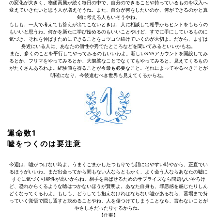
の変化が大きく、物価高騰が続く毎日の中で、自分のできることや持っているものを収入へ
変えていきたいと思う人が増えそうね。また、自分が何をしたいのか、何ができるのかと真
剣に考える人もいそうやね。
もしも、一人で考えても答えが出てこないときは、人に相談して相手からヒントをもらうの
もいいと思うわ。何かを新たに学び始めるのもいいことやけど、すでに手にしているものに
気づき、それを伸ばすためにできることをコツコツ続けていくのが大切よ。だから、まずは
身近にいる人に、あなたの個性や秀でたところなどを聞いてみるといいかもね。
また、多くのことを平行してやってみるのもいいわよ。新しいSNSアカウントを開設してみ
るとか、フリマをやってみるとか、大袈裟なことでなくてもやってみると、見えてくるもの
がたくさんあるわよ。経験値を得ることが今最も必要なこと。それによってやるべきことが
明確になり、今後進むべき世界も見えてくるからね。
運命数1
嘘をつくのは要注意
今週は、嘘がつけない時よ。うまくごまかしたつもりでも顔に出やすい時やから、正直でい
るほうがいいわ。まだ出会ってから間もない人ならともかく、よく会う人ならあなたの嘘に
すぐに気づく可能性が高いからね。相手を喜ばせるためのサプライズなら問題ないやろけ
ど、恐れからくるような嘘はつかないほうが賢明よ。あなた自身も、罪悪感を感じたりしん
どくなってくるわよ。もしも、どうしても抱えなければならない嘘があるなら、墓場まで持
っていく覚悟で隠し通すと決めることやね。人を傷つけてしまうことなら、言わないことが
やさしさだったりするからね。
【仕事】