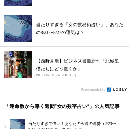
当たりすぎる「女の数秘術占い」、あなた
の8/21〜8/27の運気は？
【西野亮廣】ビジネス書最新刊『北極星
僕たちはどう働くか』
PR（FINCHI on GOETHE）
Recommended by
「運命数から導く週間“女の数字占い”」の人気記事
当たりすぎて怖い！あなたの今週の運勢（2/23〜