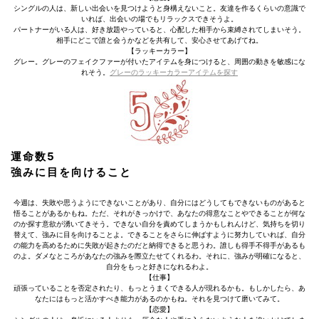
シングルの人は、新しい出会いを見つけようと身構えないこと。友達を作るくらいの意識で
いれば、出会いの場でもリラックスできそうよ。
パートナーがいる人は、好き放題やっていると、心配した相手から束縛されてしまいそう。
相手にどこで誰と会うかなどを共有して、安心させてあげてね。
【ラッキーカラー】
グレー。グレーのフェイクファーが付いたアイテムを身につけると、周囲の動きを敏感にな
れそう。
グレーのラッキーカラーアイテムを探す
運命数5
強みに目を向けること
今週は、失敗や思うようにできないことがあり、自分にはどうしてもできないものがあると
悟ることがあるかもね。ただ、それがきっかけで、あなたの得意なことやできることが何な
のか探す意欲が湧いてきそう。できない自分を責めてしまうかもしれんけど、気持ちを切り
替えて、強みに目を向けることよ。できることをさらに伸ばすように努力していれば、自分
の能力を高めるために失敗が起きたのだと納得できると思うわ。誰しも得手不得手があるも
のよ。ダメなところがあなたの強みを際立たせてくれるわ。それに、強みが明確になると、
自分をもっと好きになれるわよ。
【仕事】
頑張っていることを否定されたり、もっとうまくできる人が現れるかも。もしかしたら、あ
なたにはもっと活かすべき能力があるのかもね。それを見つけて磨いてみて。
【恋愛】