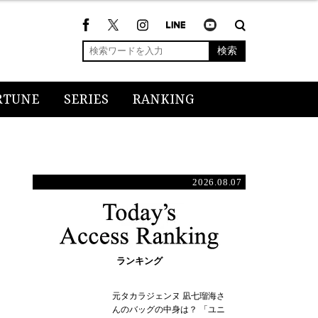
検索
RTUNE
SERIES
RANKING
2026.08.07
ランキング
元タカラジェンヌ 凪七瑠海さ
んのバッグの中身は？ 「ユニ