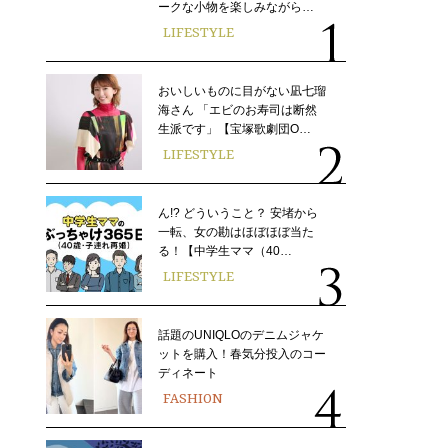
ークな小物を楽しみながら…
LIFESTYLE
おいしいものに目がない凪七瑠
海さん 「エビのお寿司は断然
生派です」【宝塚歌劇団O…
LIFESTYLE
ん!? どういうこと？ 安堵から
一転、女の勘はほぼほぼ当た
る！【中学生ママ（40…
LIFESTYLE
話題のUNIQLOのデニムジャケ
ットを購入！春気分投入のコー
ディネート
FASHION