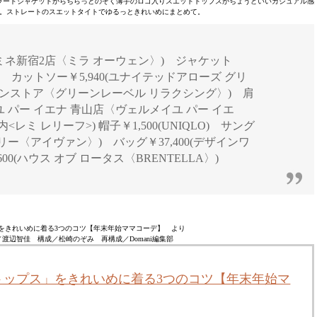
ラードジャケットからちらっとのぞく薄手のロゴ入りスエットトップスがちょうどいいカジュアル感
。ストレートのスエットタイトでゆるっときれいめにまとめて。
 ルミネ新宿2店〈ミラ オーウェン〉) ジャケット
ン) カットソー￥5,940(ユナイテッドアローズ グリ
インストア〈グリーンレーベル リラクシング〉) 肩
ユ パー イエナ 青山店〈ヴェルメイユ パー イエ
<レミ レリーフ>) 帽子￥1,500(UNIQLO) サング
ラリー〈アイヴァン〉) バッグ￥37,400(デザインワ
00(ハウス オブ ロータス〈BRENTELLA〉)
をきれいめに着る3つのコツ【年末年始ママコーデ】 より
渡辺智佳 構成／松崎のぞみ 再構成／Domani編集部
トップス」をきれいめに着る3つのコツ【年末年始マ