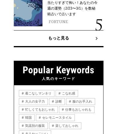
当たりすぎて怖い！あなたの今
週の運勢（2/23〜3/1）を数秘
術占いで占います
FORTUNE
もっと見る
人気のキーワード
着こなしマンネリ
こなれ感
大人の女子力
診断
服のお手入れ
忙しくてもおしゃれ
仕事もおしゃれも
韓国
セレモニースタイル
気温別の服装
楽しておしゃれ
大人かっこいい