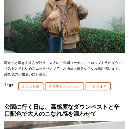
暖かさと動きやすさが叶う、大人の「公園コーデ」。クロップド丈のダウン
ベストときれいめスエットパンツで、お洒落上級者なこなれ感が漂います。
締め色の小物使いにも注目。
Tags：
こなれ感
仕事もおしゃれも
鈴木まき
公園に行く日は、高感度なダウンベストと辛
口配色で大人のこなれ感を漂わせて