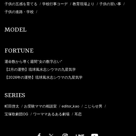
子供の五感を育てる
学校行事コーデ
教育現場より
子供の習い事
/
/
/
/
子供の進路・学校
/
MODEL
FORTUNE
運命数から導く週間“女の数字占い”
【2月の運勢】琉球風水志シウマの九星気学
【2026年の運勢】琉球風水志シウマの九星気学
SERIES
町田啓太
お受験ママの相談室
editor_kao
こじらせ男
/
/
/
/
宝塚歌劇団OG
ワーママあるある劇場
耳恋
/
/