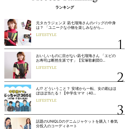
ランキング
元タカラジェンヌ 凪七瑠海さんのバッグの中身
は？ 「ユニークな小物を楽しみながら…
LIFESTYLE
おいしいものに目がない凪七瑠海さん 「エビの
お寿司は断然生派です」【宝塚歌劇団O…
LIFESTYLE
ん!? どういうこと？ 安堵から一転、女の勘はほ
ぼほぼ当たる！【中学生ママ（40…
LIFESTYLE
話題のUNIQLOのデニムジャケットを購入！春気
分投入のコーディネート