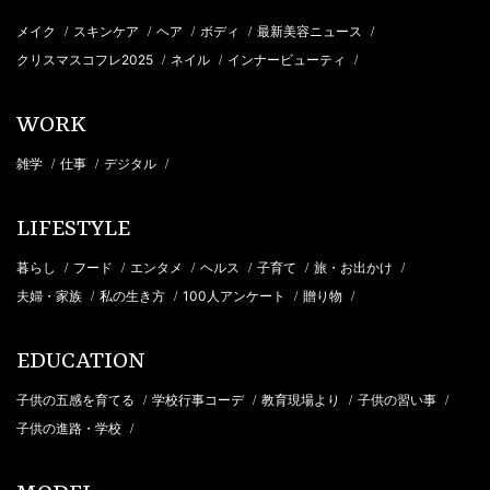
メイク
スキンケア
ヘア
ボディ
最新美容ニュース
/
/
/
/
/
クリスマスコフレ2025
ネイル
インナービューティ
/
/
/
WORK
雑学
仕事
デジタル
/
/
/
LIFESTYLE
暮らし
フード
エンタメ
ヘルス
子育て
旅・お出かけ
/
/
/
/
/
/
夫婦・家族
私の生き方
100人アンケート
贈り物
/
/
/
/
EDUCATION
子供の五感を育てる
学校行事コーデ
教育現場より
子供の習い事
/
/
/
/
子供の進路・学校
/