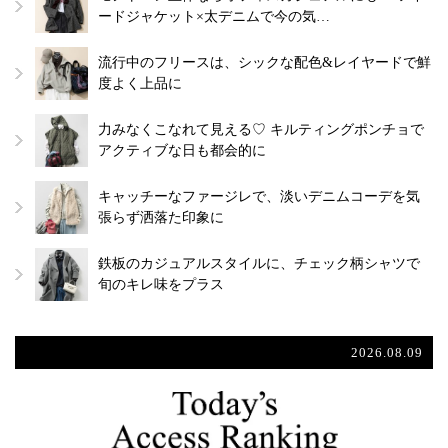
ードジャケット×太デニムで今の気…
流行中のフリースは、シックな配色&レイヤードで鮮
度よく上品に
力みなくこなれて見える♡ キルティングポンチョで
アクティブな日も都会的に
キャッチーなファージレで、淡いデニムコーデを気
張らず洒落た印象に
鉄板のカジュアルスタイルに、チェック柄シャツで
旬のキレ味をプラス
2026.08.09