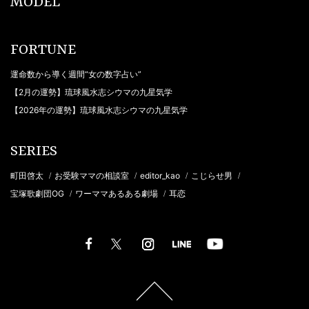
MODEL
FORTUNE
運命数から導く週間“女の数字占い”
【2月の運勢】琉球風水志シウマの九星気学
【2026年の運勢】琉球風水志シウマの九星気学
SERIES
町田啓太
お受験ママの相談室
editor_kao
こじらせ男
/
/
/
/
宝塚歌劇団OG
ワーママあるある劇場
耳恋
/
/