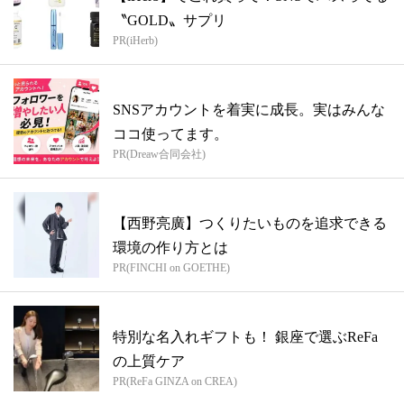
〝GOLD〟サプリ
PR(iHerb)
SNSアカウントを着実に成長。実はみんな
ココ使ってます。
PR(Dreaw合同会社)
【西野亮廣】つくりたいものを追求できる
環境の作り方とは
PR(FINCHI on GOETHE)
特別な名入れギフトも！ 銀座で選ぶReFa
の上質ケア
PR(ReFa GINZA on CREA)