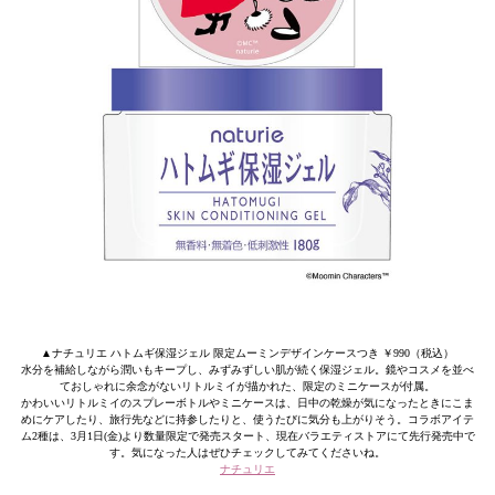
▲ナチュリエ ハトムギ保湿ジェル 限定ムーミンデザインケースつき ￥990（税込）
水分を補給しながら潤いもキープし、みずみずしい肌が続く保湿ジェル。鏡やコスメを並べ
ておしゃれに余念がないリトルミイが描かれた、限定のミニケースが付属。
かわいいリトルミイのスプレーボトルやミニケースは、日中の乾燥が気になったときにこま
めにケアしたり、旅行先などに持参したりと、使うたびに気分も上がりそう。コラボアイテ
ム2種は、3月1日(金)より数量限定で発売スタート、現在バラエティストアにて先行発売中で
す。気になった人はぜひチェックしてみてくださいね。
ナチュリエ