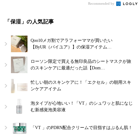
Recommended by
「保湿」の人気記事
Qoo10メガ割でアラフォーママが買いたい
【ByUR（バイユア）】の保湿アイテム…
ローソン限定で買える無印良品のシートマスクが旅
のスキンケアに最適だった話【Dom…
忙しい朝のスキンケアに！「エクセル」の朝用スキ
ンケアアイテム
泡タイプが心地いい！「VT」のシュワッと肌になじ
む新感覚泡美容液
「VT 」のPDRN配合クリームで目指すはぷるん肌！