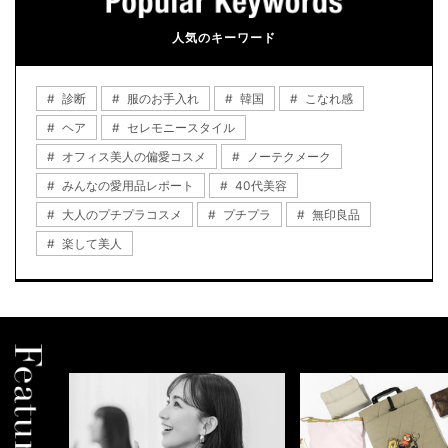
人気のキーワード
診断
服のお手入れ
韓国
こなれ感
ヘア
セレモニースタイル
オフィス美人の偏愛コスメ
ノーテクメーク
みんなの愛用品レポート
40代美容
大人のプチプラコスメ
プチプラ
無印良品
楽して美人