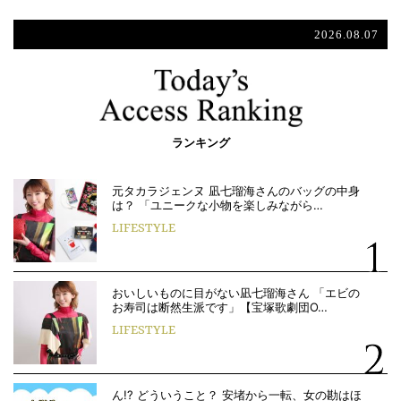
2026.08.07
ランキング
元タカラジェンヌ 凪七瑠海さんのバッグの中身
は？ 「ユニークな小物を楽しみながら…
LIFESTYLE
おいしいものに目がない凪七瑠海さん 「エビの
お寿司は断然生派です」【宝塚歌劇団O…
LIFESTYLE
ん!? どういうこと？ 安堵から一転、女の勘はほ