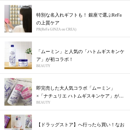
特別な名入れギフトも！ 銀座で選ぶReFa
の上質ケア
PR(ReFa GINZA on CREA)
「ムーミン」と人気の「ハトムギスキンケ
ア」が初コラボ！
BEAUTY
即完売した大人気コラボ「ムーミン」
×「ナチュリエ ハトムギスキンケア」が帰
BEAUTY
ってき...
【ドラッグストア】へ行ったら買い！なお