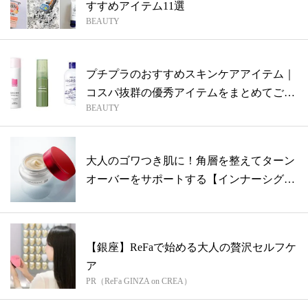
すすめアイテム11選
BEAUTY
プチプラのおすすめスキンケアアイテム｜
コスパ抜群の優秀アイテムをまとめてご紹
BEAUTY
介！
大人のゴワつき肌に！角層を整えてターン
オーバーをサポートする【インナーシグナ
ル ...
【銀座】ReFaで始める大人の贅沢セルフケ
ア
PR（ReFa GINZA on CREA）