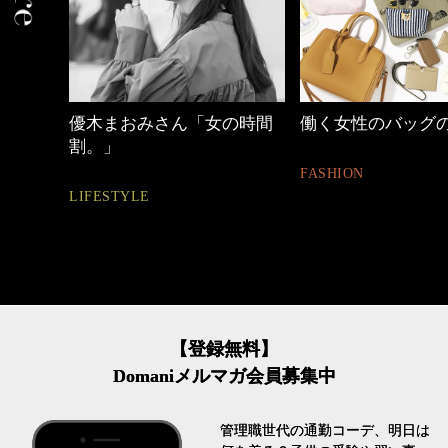
の時間
働く女性のバッグの中身
【ワーママのきれ
ュアル通勤】
FASHION
FASHION
【登録無料】
Domaniメルマガ会員募集中
管理職世代の通勤コーデ、明日は