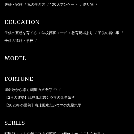
夫婦・家族
私の生き方
100人アンケート
贈り物
/
/
/
/
EDUCATION
子供の五感を育てる
学校行事コーデ
教育現場より
子供の習い事
/
/
/
/
子供の進路・学校
/
MODEL
FORTUNE
運命数から導く週間“女の数字占い”
【2月の運勢】琉球風水志シウマの九星気学
【2026年の運勢】琉球風水志シウマの九星気学
SERIES
町田啓太
お受験ママの相談室
editor_kao
こじらせ男
/
/
/
/