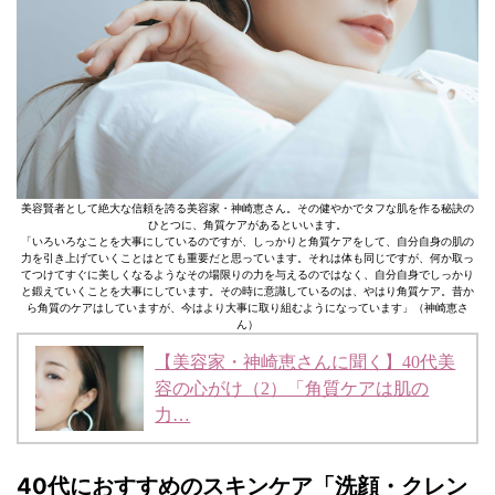
美容賢者として絶大な信頼を誇る美容家・神崎恵さん。その健やかでタフな肌を作る秘訣の
ひとつに、角質ケアがあるといいます。
「いろいろなことを大事にしているのですが、しっかりと角質ケアをして、自分自身の肌の
力を引き上げていくことはとても重要だと思っています。それは体も同じですが、何か取っ
てつけてすぐに美しくなるようなその場限りの力を与えるのではなく、自分自身でしっかり
と鍛えていくことを大事にしています。その時に意識しているのは、やはり角質ケア。昔か
ら角質のケアはしていますが、今はより大事に取り組むようになっています」（神崎恵さ
ん）
【美容家・神崎恵さんに聞く】40代美
容の心がけ（2）「角質ケアは肌の
力…
40代におすすめのスキンケア「洗顔・クレン