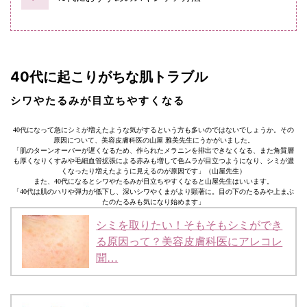
40代に起こりがちな肌トラブル
シワやたるみが目立ちやすくなる
40代になって急にシミが増えたような気がするという方も多いのではないでしょうか。その
原因について、美容皮膚科医の山屋 雅美先生にうかがいました。
「肌のターンオーバーが遅くなるため、作られたメラニンを排出できなくなる、また角質層
も厚くなりくすみや毛細血管拡張による赤みも増して色ムラが目立つようになり、シミが濃
くなったり増えたように見えるのが原因です」（山屋先生）
また、40代になるとシワやたるみが目立ちやすくなると山屋先生はいいます。
「40代は肌のハリや弾力が低下し、深いシワやくまがより顕著に。目の下のたるみや上まぶ
たのたるみも気になり始めます」
シミを取りたい！そもそもシミができ
る原因って？美容皮膚科医にアレコレ
聞…