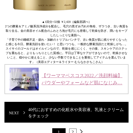
▲1回分×32個 ￥2,420（編集部調べ）
2つの酵素＆アミノ酸系洗浄成分を配合し、毛穴の黒ずみ汚れや角栓、ザラつき、古い角質を
取り去る。金の美容オイル配合のふわとろ泡が毛穴にも密着して乾燥を防ぎ、潤いをキープ
したしっとりな素肌へ。
「子育て中の睡眠不足・疲れ・加齢のトリプルパンチで、古い角質が肌に残りやすくなった
と感じる今日。酵素洗顔を使いたい！ と思いつつも、一般的な酵素洗顔だと乾燥しがち…。
スイサイのゴールドはオイルインなので、乾燥を感じにくく、その後、スキンケアのステッ
プを重ねると、よりもっちりとした質感に。平日は丁寧なケアができないので、乾燥させな
いこと、穏やかに使えること、少ない手数でできることを重視してアイテムを選んでいま
す」（美容エディター＆ライター むらなかさちこさん）
【ワーママベスコス2022／洗顔料編】
パウダーやフォームなど肌になじみ…
40代におすすめの化粧水や美容液、乳液とクリーム
をチェック
1
2