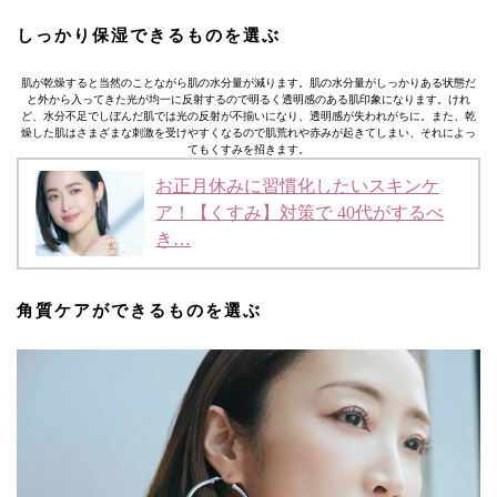
しっかり保湿できるものを選ぶ
肌が乾燥すると当然のことながら肌の水分量が減ります。肌の水分量がしっかりある状態だ
と外から入ってきた光が均一に反射するので明るく透明感のある肌印象になります。けれ
ど、水分不足でしぼんだ肌では光の反射が不揃いになり、透明感が失われがちに。また、乾
燥した肌はさまざまな刺激を受けやすくなるので肌荒れや赤みが起きてしまい、それによっ
てもくすみを招きます。
お正月休みに習慣化したいスキンケ
ア！【くすみ】対策で 40代がするべ
き…
角質ケアができるものを選ぶ