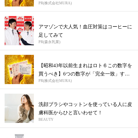
PR(株式会社MURA)
アマゾンで大人気！血圧対策はコーヒーに
足してみて
PR(森永乳業)
【昭和43年以前生まれはロト６この数字を
買うべき】6つの数字が「完全一致」する
PR(株式会社MURA)
方...
洗顔ブラシやコットンを使っている人に皮
膚科医からひと言いわせて！
BEAUTY