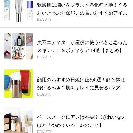
乾燥肌に潤いをプラスする化粧下地！うる
おいたっぷり保湿力の高いおすすめアイテ
BEAUTY
ムを...
美容エディターが産後に使うべきと思った
スキンケア＆ボディケア 14選【まとめ】
BEAUTY
顔用のおすすめ日焼け止め8選！顔と体は
分けるべき？肌をキレイに見せるUVアイ
BEAUTY
テム...
ベースメークにアレは不要!?【きれいな人
ほど「やめている」27のこと】
BEAUTY