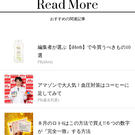
Read More
おすすめの関連記事
編集者が選ぶ【iHerb】で今買うべきもの10
選
PR(iHerb)
アマゾンで大人気！血圧対策はコーヒーに
足してみて
PR(森永乳業)
８月のロト6はこの方法で買え!!６つの数字
が『完全一致』する方法