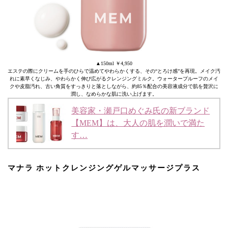
▲150ml ￥4,950
エステの際にクリームを手のひらで温めてやわらかくする、その“とろけ感”を再現。メイク汚
れに素早くなじみ、やわらかく伸び広がるクレンジングミルク。ウォータープルーフのメイ
クや皮脂汚れ、古い角質をすっきりと落としながら、約85％配合の美容液成分で肌を贅沢に
潤し、なめらかな肌に洗い上げます。
美容家・瀬戸口めぐみ氏の新ブランド
【MEM】は、大人の肌を潤いで満た
す…
マナラ ホットクレンジングゲルマッサージプラス