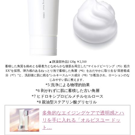
▲[医薬部外品] 120g ￥2,310
蓄積した角質を絡めとる吸着力となめらかな後肌を両立した“マイルドピーリング（*5）処方
EX”を採用。弾力感のあるねっとり泡で蓄積した角層（*6）をおだやかに取り去る“高密着成
分（*7）”と、洗顔後に肌に残る“シルキースムース成分（*8）”が配合され、ローションのな
じみやすい肌に整えます。
*5 洗浄による物理的効果
*6 剥がれずに肌に蓄積した古い角層
*7 ヒドロキシプロピルメチルセルロース
*8 親油型ステアリン酸グリセリル
多角的なエイジングケアで透明感とハ
リを手に入れる「オルビスユー ドッ
ト…