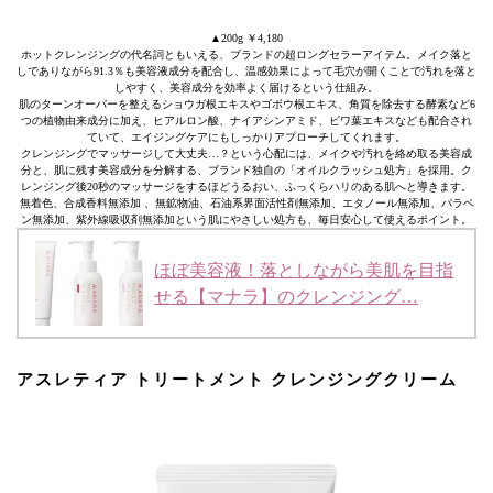
▲200g ￥4,180
ホットクレンジングの代名詞ともいえる、ブランドの超ロングセラーアイテム。メイク落と
しでありながら91.3％も美容液成分を配合し、温感効果によって毛穴が開くことで汚れを落と
しやすく、美容成分を効率よく届けるという仕組み。
肌のターンオーバーを整えるショウガ根エキスやゴボウ根エキス、角質を除去する酵素など6
つの植物由来成分に加え、ヒアルロン酸、ナイアシンアミド、ビワ葉エキスなども配合され
ていて、エイジングケアにもしっかりアプローチしてくれます。
クレンジングでマッサージして大丈夫…？という心配には、メイクや汚れを絡め取る美容成
分と、肌に残す美容成分を分解する、ブランド独自の「オイルクラッシュ処方」を採用。ク
レンジング後20秒のマッサージをするほどうるおい、ふっくらハリのある肌へと導きます。
無着色、合成香料無添加 、無鉱物油、石油系界面活性剤無添加、エタノール無添加、パラベ
ン無添加、紫外線吸収剤無添加という肌にやさしい処方も、毎日安心して使えるポイント。
ほぼ美容液！落としながら美肌を目指
せる【マナラ】のクレンジング…
アスレティア トリートメント クレンジングクリーム