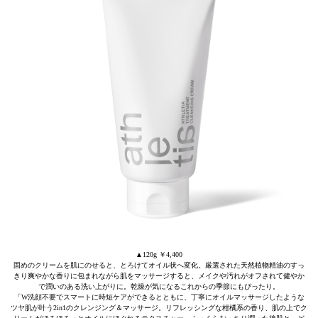
▲120g ￥4,400
固めのクリームを肌にのせると、とろけてオイル状へ変化。厳選された天然植物精油のすっ
きり爽やかな香りに包まれながら肌をマッサージすると、メイクや汚れがオフされて健やか
で潤いのある洗い上がりに。乾燥が気になるこれからの季節にもぴったり。
「W洗顔不要でスマートに時短ケアができるとともに、丁寧にオイルマッサージしたような
ツヤ肌が叶う2in1のクレンジング＆マッサージ。リフレッシングな柑橘系の香り、肌の上でク