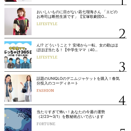
おいしいものに目がない凪七瑠海さん 「エビの
お寿司は断然生派です」【宝塚歌劇団O…
LIFESTYLE
ん!? どういうこと？ 安堵から一転、女の勘はほ
ぼほぼ当たる！【中学生ママ（40…
LIFESTYLE
話題のUNIQLOのデニムジャケットを購入！春気
分投入のコーディネート
FASHION
当たりすぎて怖い！あなたの今週の運勢
（2/23〜3/1）を数秘術占いで占います
FORTUNE