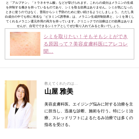
と「アルブチン」「トラネキサム酸」などが挙げられます。これらの成分はメラニンの生成
を抑制する働きを持っているものであり、シミを取る効果はありません。シミが気になった
ときに使うのではなく、普段からシミ予防のために使い続けるようにしましょう。 ただし美
白成分の中でも特に有名な「ビタミンC誘導体」は、メラニン生成抑制効果と、シミを薄くし
てくれるメラニン還元作用の両方を持っています。クリニックでの治療ほどの効果はありま
せんが、自宅でできるシミケアとしてぜひ取り入れてみると良いでしょう。
シミを取りたい！そもそもシミができ
る原因って？美容皮膚科医にアレコレ
聞…
教えてくれたのは…
山屋 雅美
美容皮膚科医。エイジング悩みに対する治療を主
に担当し、迅速な診断、施術を行う。特にシミ治
療、スレッドリフトによるたるみ治療では多くの
指名を受ける。