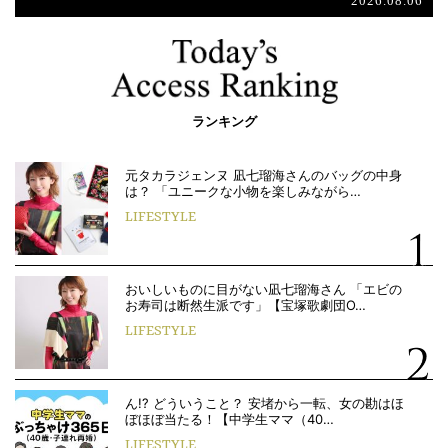
2026.08.06
ランキング
元タカラジェンヌ 凪七瑠海さんのバッグの中身
は？ 「ユニークな小物を楽しみながら…
LIFESTYLE
おいしいものに目がない凪七瑠海さん 「エビの
お寿司は断然生派です」【宝塚歌劇団O…
LIFESTYLE
ん!? どういうこと？ 安堵から一転、女の勘はほ
ぼほぼ当たる！【中学生ママ（40…
LIFESTYLE