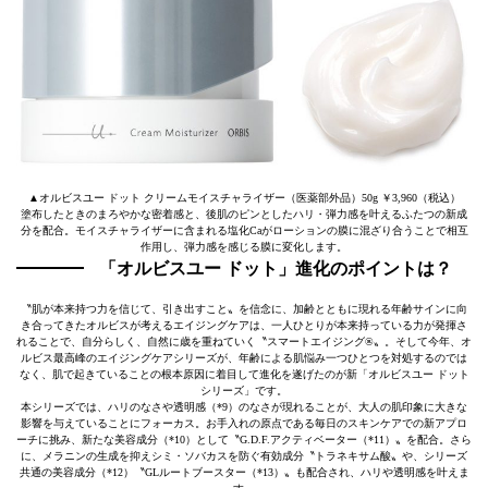
▲オルビスユー ドット クリームモイスチャライザー（医薬部外品）50g ￥3,960（税込）
塗布したときのまろやかな密着感と、後肌のピンとしたハリ・弾力感を叶えるふたつの新成
分を配合。モイスチャライザーに含まれる塩化Caがローションの膜に混ざり合うことで相互
作用し、弾力感を感じる膜に変化します。
「オルビスユー ドット」進化のポイントは？
〝肌が本来持つ力を信じて、引き出すこと〟を信念に、加齢とともに現れる年齢サインに向
き合ってきたオルビスが考えるエイジングケアは、一人ひとりが本来持っている力が発揮さ
れることで、自分らしく、自然に歳を重ねていく〝スマートエイジング®〟。そして今年、オ
ルビス最高峰のエイジングケアシリーズが、年齢による肌悩み一つひとつを対処するのでは
なく、肌で起きていることの根本原因に着目して進化を遂げたのが新「オルビスユー ドット
シリーズ」です。
本シリーズでは、ハリのなさや透明感（*9）のなさが現れることが、大人の肌印象に大きな
影響を与えていることにフォーカス。お手入れの原点である毎日のスキンケアでの新アプロ
ーチに挑み、新たな美容成分（*10）として〝G.D.F.アクティベーター（*11）〟を配合。さら
に、メラニンの生成を抑えシミ・ソバカスを防ぐ有効成分〝トラネキサム酸〟や、シリーズ
共通の美容成分（*12）〝GLルートブースター（*13）〟も配合され、ハリや透明感を叶えま