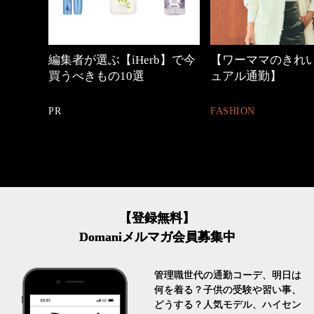
中身
編集者が選ぶ【iHerb】で今
【ワーママのきれ
買うべきもの10選
ュアル通勤】
PR
FASHION
【登録無料】
Domaniメルマガ会員募集中
管理職世代の通勤コーデ、明日は
何を着る？子供の受験や習い事、
どうする？人気モデル、ハイセン