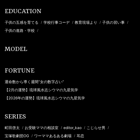
EDUCATION
子供の五感を育てる
学校行事コーデ
教育現場より
子供の習い事
/
/
/
/
子供の進路・学校
/
MODEL
FORTUNE
運命数から導く週間“女の数字占い”
【2月の運勢】琉球風水志シウマの九星気学
【2026年の運勢】琉球風水志シウマの九星気学
SERIES
町田啓太
お受験ママの相談室
editor_kao
こじらせ男
/
/
/
/
宝塚歌劇団OG
ワーママあるある劇場
耳恋
/
/