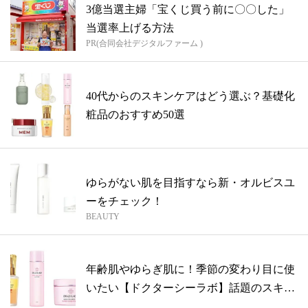
3億当選主婦「宝くじ買う前に〇〇した」
当選率上げる方法
PR(合同会社デジタルファーム )
40代からのスキンケアはどう選ぶ？基礎化
粧品のおすすめ50選
ゆらがない肌を目指すなら新・オルビスユ
ーをチェック！
BEAUTY
年齢肌やゆらぎ肌に！季節の変わり目に使
いたい【ドクターシーラボ】話題のスキン
ケア