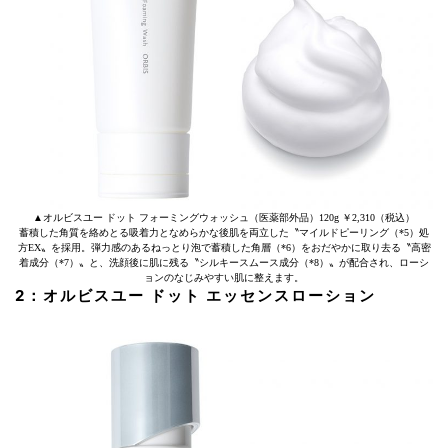
▲オルビスユー ドット フォーミングウォッシュ（医薬部外品）120g ￥2,310（税込）
蓄積した角質を絡めとる吸着力となめらかな後肌を両立した〝マイルドピーリング（*5）処
方EX〟を採用。弾力感のあるねっとり泡で蓄積した角層（*6）をおだやかに取り去る〝高密
着成分（*7）〟と、洗顔後に肌に残る〝シルキースムース成分（*8）〟が配合され、ローシ
ョンのなじみやすい肌に整えます。
2：オルビスユー ドット エッセンスローション