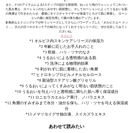
す。
また、3つのアイテムによる3ステップの設計を新採用。ねっとり泡のウォッシュでごわつい
た肌を整え、ローションのなじみやすい肌状態に。そしてローションによってうるおいを肌
の角層まで行きわたらせ、最後にモイスチャライザーが体温でとろけて肌に密着し、ローシ
ョンの膜に相互作用して膜の弾力感がアップします。
多角的なエイジングケアが叶うシリーズとしてさらにパワーアップした「オルビスユー ドッ
ト」。大人の日々のスキンケアの味方になってくれそうなシリーズに、ぜひ注目してみてく
ださいね。
オルビス
*1 オルビス内スキンケアシリーズの保湿力
*2 年齢に応じたお手入れのこと
*3 乾燥、ハリ・ツヤのなさ
*4 うるおいによる透明感のある肌
*5 洗浄による物理的効果
*6 剥がれずに肌に蓄積した古い角層
*7 ヒドロキシプロピルメチルセルロース
*8 親油型ステアリン酸グリセリル
*9 うるおいによってくすみがなく明るい肌状態のこと
*10 うるおいを与えハリと透明感に満ちた肌へ導く保湿成分
*11 ロニセラカエルレア果汁、ノバラエキス
*12 角層のすみずみまで水分・油分を保ち、ハリ・ツヤを与える保湿成
分
*13 メマツヨイグサ抽出液、スイカズラエキス
あわせて読みたい