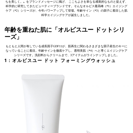
ちを美しく。〟をブランドメッセージに掲げ、 ここちよさを単なる感覚的なものと捉えず、
科学的に研究してきたビューティーブランドです。そんなオルビス最高峰（*1）エイジング
ケア（*2）シリーズが、今年パワーアップして登場。年齢サイン（*3）の因子に着目した肌
科学エイジングケアが誕生しました。
年齢を重ねた肌に「オルビスユー ドットシリ
ーズ」
もともと人間が有している成長因子GDF11が、肌再生に関わるさまざまな因子産生のキーに
なっていることに着目。年齢サインを徹底ケアし、透明美肌（*4）へと導くエイジングケア
シリーズです。洗顔料からクリームまで、3アイテムがラインナップしました。
1：オルビスユー ドット フォーミングウォッシュ