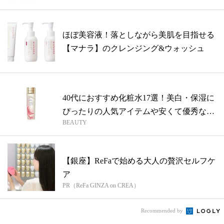
ほぼ美容液！落としながら美肌を目指せる
【マナラ】のクレンジング&ウォッシュ
40代におすすめ化粧水17選！美白・保湿に
ぴったりの人気アイテムや安くて優秀な
BEAUTY
プ...
【銀座】ReFaで始める大人の贅沢セルフケ
ア
PR（ReFa GINZA on CREA）
Recommended by