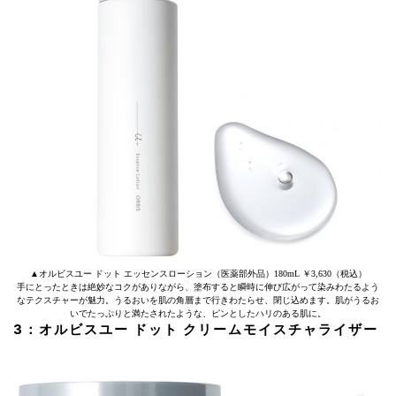
▲オルビスユー ドット エッセンスローション（医薬部外品）180mL ￥3,630（税込）
手にとったときは絶妙なコクがありながら、塗布すると瞬時に伸び広がって染みわたるよう
なテクスチャーが魅力。うるおいを肌の角層まで行きわたらせ、閉じ込めます。肌がうるお
いでたっぷりと満たされたような、ピンとしたハリのある肌に。
3：オルビスユー ドット クリームモイスチャライザー