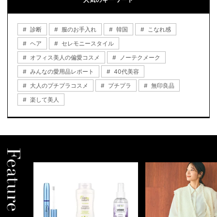
診断
服のお手入れ
韓国
こなれ感
ヘア
セレモニースタイル
オフィス美人の偏愛コスメ
ノーテクメーク
みんなの愛用品レポート
40代美容
大人のプチプラコスメ
プチプラ
無印良品
楽して美人