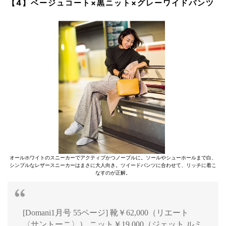
【4】ベージュコート×黒ニット×グレーワイドパンツ
オールホワイトのスニーカーでアクティブかつノーブルに。ソールやシューホールまで白、
シンプルなレザースニーカーはまさに大人向き。ツイードパンツに合わせて、リッチに着こ
なすのが正解。
[Domani1月号 55ページ] 靴￥62,000（リエート
〈サントーニ〉） ニット￥19,000（ジェット ルミ