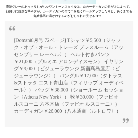
濃淡グレーのあっさりしがちなワントーンスタイルは、白カーディガンの肩がけによって、
顔回りに自然な華やぎが。カーディガンのそで口を軽くロールアップしたりと、あくまでも
無造作風に肩がけするのがおしゃれに見せるコツ。
[Domani8月号 72ページ] Tシャツ￥5,500（ジャッ
ク・オブ・オール・トレーズ プレスルーム〈アッ
センブリー レーベル〉） ベルト付きパンツ
￥21,000（プルミエ アロンディスモン） イヤリン
グ￥9,000（ビジューラウンジ 新宿髙島屋店〈ビ
ジューラウンジ〉） バングル￥17,000（タトラス
&ストラダ エスト青山店〈フィリップ オーディベ
ール〉） バッグ￥38,000（ショールーム セッショ
ン〈Athena New York〉） 靴￥30,000（ファビオ
ルスコーニ 六本木店〈ファビオ ルスコーニ〉）
カーディガン￥26,000（八木通商〈ルトロワ〉）