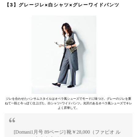
【3】グレージレ×白シャツ×グレーワイドパンツ
ジレを合わせたハンサムスタイルはオペラ風シューズでモードに味つけ。グレーのジレを重
ねて一段と今っぽく仕上げた、白シャツ×ワイドパンツ。光沢のあるオペラ風シューズでキレ
よく昇華して。
[Domani1月号 89ページ] 靴￥28,000（ファビオ ル