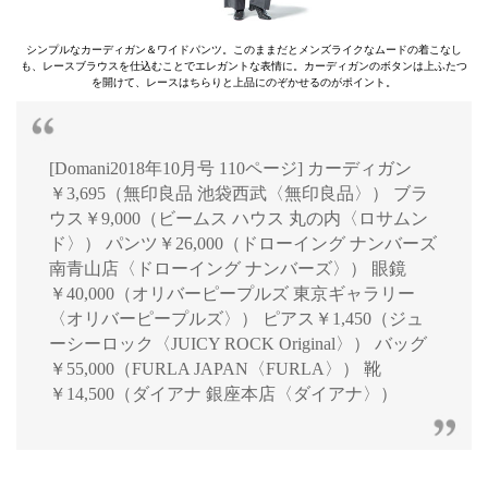
シンプルなカーディガン＆ワイドパンツ。このままだとメンズライクなムードの着こなし
も、レースブラウスを仕込むことでエレガントな表情に。カーディガンのボタンは上ふたつ
を開けて、レースはちらりと上品にのぞかせるのがポイント。
[Domani2018年10月号 110ページ] カーディガン
￥3,695（無印良品 池袋西武〈無印良品〉） ブラ
ウス￥9,000（ビームス ハウス 丸の内〈ロサムン
ド〉） パンツ￥26,000（ドローイング ナンバーズ
南青山店〈ドローイング ナンバーズ〉） 眼鏡
￥40,000（オリバーピープルズ 東京ギャラリー
〈オリバーピープルズ〉） ピアス￥1,450（ジュ
ーシーロック〈JUICY ROCK Original〉） バッグ
￥55,000（FURLA JAPAN〈FURLA〉） 靴
￥14,500（ダイアナ 銀座本店〈ダイアナ〉）