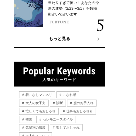
当たりすぎて怖い！あなたの今
週の運勢（2/23〜3/1）を数秘
術占いで占います
FORTUNE
もっと見る
人気のキーワード
着こなしマンネリ
こなれ感
大人の女子力
診断
服のお手入れ
忙しくてもおしゃれ
仕事もおしゃれも
韓国
セレモニースタイル
気温別の服装
楽しておしゃれ
大人かっこいい