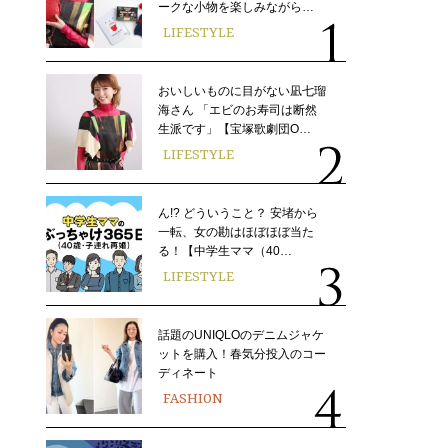
ークな小物を楽しみながら…
LIFESTYLE
おいしいものに目がない凪七瑠
海さん 「エビのお寿司は断然
生派です」【宝塚歌劇団O…
LIFESTYLE
ん!? どういうこと？ 安堵から
一転、女の勘はほぼほぼ当た
る！【中学生ママ（40…
LIFESTYLE
話題のUNIQLOのデニムジャケ
ットを購入！春気分投入のコー
ディネート
FASHION