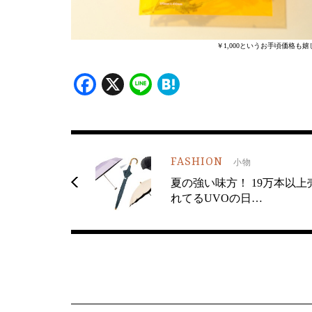
￥1,000というお手頃価格
Facebook
X
Line
Hatena
FASHION
小物
夏の強い味方！ 19万本以上
れてるUVOの日…