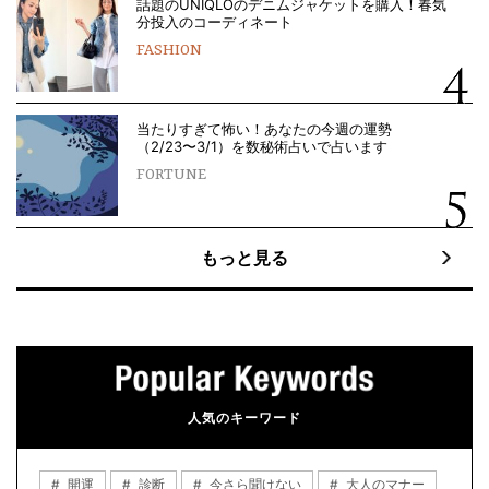
話題のUNIQLOのデニムジャケットを購入！春気
分投入のコーディネート
FASHION
当たりすぎて怖い！あなたの今週の運勢
（2/23〜3/1）を数秘術占いで占います
FORTUNE
もっと見る
人気のキーワード
開運
診断
今さら聞けない
大人のマナー