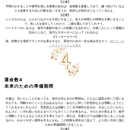
【仕事】
手間のかかることや疑問を感じる業務があれば、改善案を提案してみて。嫌々続けているよ
りも改善するために行動を起こすほうが、気持ちが前向きになってくるわよ。
【恋愛】
シングルの人は、人とのつながりを大切にすること。友人や仲間との時間を大事にすること
で、良い人を紹介してくれたり、ご縁を運んできてくれそう。
パートナーがいる人は、相手の家族や友人への気配りを忘れずに。今後二人にとって困難が
訪れたときに、強力なサポーターになってくれるわよ。
【ラッキーカラー】
緑。緑豊かな場所でランチやお茶をすると、変化のための一歩を踏み出せそう。
緑のラッキ
ーカラーアイテムを探す
運命数4
未来のための準備期間
今週は、言いたいことがあっても、発言を控えるのが賢明ね。どんなに誠意を持って思いを
伝えても、理解されにくいときはあるものよ。あなたに対して好意的な人は理解しようとし
てくれるかもしれんけど、否定的な人は誤解してくる可能性があるわ。今はしんどいかもし
れんけど、いずれ思いを伝えるベストなタイミングが来るわよ。そのときが来るまで、相手
に理解してもらえるよう伝え方を考えてみて。例えば、言葉だけでは誤解が生じることもあ
るから、わかりやすい資料を作るとかね。この時期を前向きに捉えて、より良い方向に進む
ための準備期間にすることよ。
【仕事】