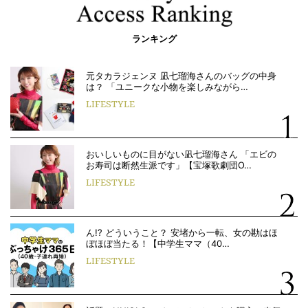
ランキング
元タカラジェンヌ 凪七瑠海さんのバッグの中身
は？ 「ユニークな小物を楽しみながら…
LIFESTYLE
おいしいものに目がない凪七瑠海さん 「エビの
お寿司は断然生派です」【宝塚歌劇団O…
LIFESTYLE
ん!? どういうこと？ 安堵から一転、女の勘はほ
ぼほぼ当たる！【中学生ママ（40…
LIFESTYLE