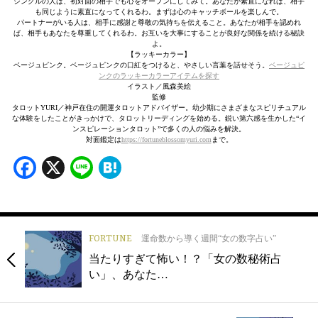
シングルの人は、初対面の相手でも心をオープンにしてみて。あなたが素直になれば、相手
も同じように素直になってくれるわ。まずは心のキャッチボールを楽しんで。
パートナーがいる人は、相手に感謝と尊敬の気持ちを伝えること。あなたが相手を認めれ
ば、相手もあなたを尊重してくれるわ。お互いを大事にすることが良好な関係を続ける秘訣
よ。
【ラッキーカラー】
ベージュピンク。ベージュピンクの口紅をつけると、やさしい言葉を話せそう。
ベージュピ
ンクのラッキーカラーアイテムを探す
イラスト／風森美絵
監修
タロットYURI／神戸在住の開運タロットアドバイザー。幼少期にさまざまなスピリチュアル
な体験をしたことがきっかけで、タロットリーディングを始める。鋭い第六感を生かした“イ
ンスピレーションタロット”で多くの人の悩みを解決。
対面鑑定は
https://fortuneblossomyuri.com
まで。
Facebook
X
Line
Hatena
FORTUNE
運命数から導く週間“女の数字占い”
当たりすぎて怖い！？「女の数秘術占
い」、あなた…