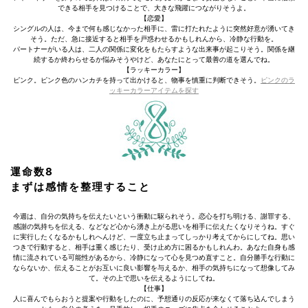
できる相手を見つけることで、大きな飛躍につながりそうよ。
【恋愛】
シングルの人は、今まで何も感じなかった相手に、雷に打たれたように突然好意が湧いてき
そう。ただ、急に接近すると相手を戸惑わせるかもしれんから、冷静な行動を。
パートナーがいる人は、二人の関係に変化をもたらすような出来事が起こりそう。関係を継
続するか終わらせるか悩みそうやけど、あなたにとって最善の道を選んでね。
【ラッキーカラー】
ピンク。ピンク色のハンカチを持って出かけると、物事を慎重に判断できそう。
ピンクのラ
ッキーカラーアイテムを探す
運命数8
まずは感情を整理すること
今週は、自分の気持ちを伝えたいという衝動に駆られそう。恋心を打ち明ける、謝罪する、
感謝の気持ちを伝える、などなど心から湧き上がる思いを相手に伝えたくなりそうね。すぐ
に実行したくなるかもしれへんけど、一度立ち止まってしっかり考えてからにしてね。思い
つきで行動すると、相手は重く感じたり、受け止め方に困るかもしれんわ。あなた自身も感
情に流されている可能性があるから、冷静になって心を見つめ直すこと。自分勝手な行動に
ならないか、伝えることがお互いに良い影響を与えるか、相手の気持ちになって想像してみ
て。その上で思いを伝えるようにしてね。
【仕事】
人に喜んでもらおうと提案や行動をしたのに、予想通りの反応が来なくて落ち込んでしまう