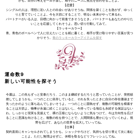
かも。自分の考えを一旦手放し、相手のニーズに焦点を合わせることよ。
【恋愛】
シングルの人は、理想に近い人との出会いがありそうね。関係を築くことを急がず、ゆっく
りと育てていくことよ。今を大切にすることで、明るい未来がやって来るわ。
パートナーがいる人は、目標に向かって前進できそうなとき。パートナーもあなたのやりた
いことを応援してくれそうよ。思い切り行動してみて。
【ラッキーカラー】
青。青色のボールペンで人に伝えたいことを紙に書くと、相手が受け取りやすい言葉が見つ
かりそう。
青のラッキーカラーアイテムを探す
運命数9
新しい可能性を探そう
今週は、この先もずっと安泰だろう、このまま継続するだろうと思っていたことが、突然頓
挫してしまうかも。一つのことに依存していると、それを失ったときに自分の存在価値まで
失ったかのように落ち込んでしまいそうよ。一つのことに固執せず、複数の可能性を模索す
ることは大切よ。物事が永遠に続くことはないし、今持っている地位も永続する保証はない
わ。しっかりと現実を見据えて、裸の王様にならないように気をつけて。今は方向性を広げ
ることに意識を向けること。複数の柱を持つことで、人間関係も豊かになっていくわよ。視
野を広げて、あなたの世界を拡大していってね。
【仕事】
契約直前にキャンセルされてしまうかも。ショックやろけど、気持ちを切り替えて次に進む
ことよ。ただし無理はせずに、休暇を取るなどリフレッシュしてね。