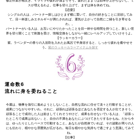
修正作業が相次ぎ、イライラや疲れが溜まりそう。疲れたままでは効率が上がらないし、ミ
スが増えるわよ。仕事を切り上げて、まずは体を休めてね。
【恋愛】
シングルの人は、パートナー探しはひとまず横に置いて、自分の好きなことに没頭してみ
て。目一杯楽しみエネルギーが満たされれば、運気が上がって自然にご縁を引き寄せる
わ。。
パートナーがいる人は、お互いにやりたかったことを目一杯やる時間を持つこと。新しい世
界を切り開くことで刺激を受け、情報交換をしながら一緒にレベルアップしていけそうよ。
【ラッキーカラー】
紫。ラベンダーの香りの入浴剤を入れたお風呂で半身浴すると、しっかり疲れを癒やせそ
う。
紫のラッキーカラーアイテムを探す
運命数6
流れに身を委ねること
今週は、物事を強引に進めようとしないこと。自然な流れに任せて淡々と行動することが、
成果につながりやすいわ。それに、頑張れば頑張るほどあなたを否定する人が出てきそう。
頑張ることで成功した人は励ましてくれそうやけど、成果を出せないでいる人は、「頑張っ
たところで成果は出ない」と、自分の不満をあなたにぶつけてきたりするかもね。だから今
は、ゆったりとしたペースで行動すること。あなたが自然体でいれば、その波動が周りの人
にも伝わり、穏やかな雰囲気が広がるわ。毎日を穏やかな気持ちで過ごすよう意識してみて
ね。
【仕事】