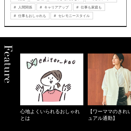
人間関係
キャリアアップ
仕事も家庭も
仕事もおしゃれも
セレモニースタイル
しゃれ
【ワーママのきれいめカジ
働く女性のバッグ
ュアル通勤】
FASHION