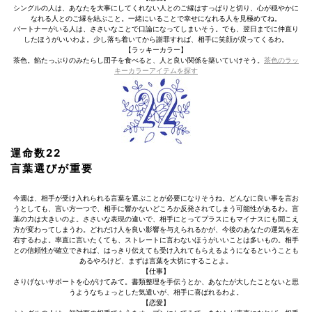
シングルの人は、あなたを大事にしてくれない人とのご縁はすっぱりと切り、心が穏やかに
なれる人とのご縁を結ぶこと。一緒にいることで幸せになれる人を見極めてね。
パートナーがいる人は、ささいなことで口論になってしまいそう。でも、翌日までに仲直り
したほうがいいわよ。少し落ち着いてから謝罪すれば、相手に笑顔が戻ってくるわ。
【ラッキーカラー】
茶色。餡たっぷりのみたらし団子を食べると、人と良い関係を築いていけそう。
茶色のラッ
キーカラーアイテムを探す
運命数22
言葉選びが重要
今週は、相手が受け入れられる言葉を選ぶことが必要になりそうね。どんなに良い事を言お
うとしても、言い方一つで、相手に響かないどころか反発されてしまう可能性があるわ。言
葉の力は大きいのよ。ささいな表現の違いで、相手にとってプラスにもマイナスにも聞こえ
方が変わってしまうわ。どれだけ人を良い影響を与えられるかが、今後のあなたの運気を左
右するわよ。率直に言いたくても、ストレートに言わないほうがいいことは多いもの。相手
との信頼性が確立できれば、はっきり伝えても受け入れてもらえるようになるということも
あるやろけど、まずは言葉を大切にすることよ。
【仕事】
さりげないサポートを心がけてみて。書類整理を手伝うとか、あなたが大したことないと思
うようなちょっとした気遣いが、相手に喜ばれるわよ。
【恋愛】