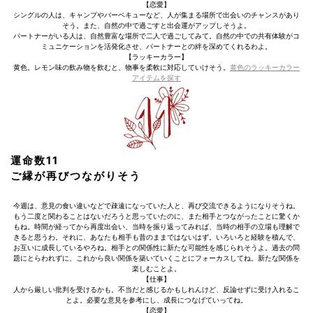
【恋愛】
シングルの人は、キャンプやバーベキューなど、人が集まる場所で出会いのチャンスがあり
そう。また、自然の中で過ごすと出会運がアップしそうよ。
パートナーがいる人は、自然豊富な場所で二人で過ごしてみて。自然の中での共有体験がコ
ミュニケーションを活発化させ、パートナーとの絆を深めてくれるわよ。
【ラッキーカラー】
黄色。レモン味の飲み物を飲むと、物事を柔軟に対応していけそう。
黄色のラッキーカラー
アイテムを探す
運命数11
ご縁が再びつながりそう
今週は、意見の食い違いなどで疎遠になっていた人と、再び交流できるようになりそうね。
もう二度と関わることはないだろうと思っていたのに、また相手とつながったことに驚くか
もね。時間が経ってから再度出会い、当時を振り返ってみれば、当時の相手の立場も理解で
きると思うわ。それに、あなたも相手も昔のままではないはず。いろいろと経験を積んで、
お互いに成長しているやろね。相手との関係性に新たな可能性を感じられそうよ。過去の問
題にとらわれずに、これから良い関係を築いていくことにフォーカスしてね。新たな関係を
楽しむことよ。
【仕事】
人から厳しい批判を受けるかも。不当だと感じるかもしれんけど、反論せずに受け入れるこ
とよ。必要な意見を参考にし、成長につなげていってね。
【恋愛】