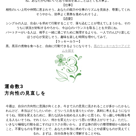
ね。あなたが心地いいと思う環境を選ぶことはとても大事よ。
【仕事】
相性のいい上司や仲間に恵まれそう。あなたの能力や仕事のリズムを見抜き、尊重してくれ
そうやから、効率よく業務を進められそうよ。
【恋愛】
シングルの人は、出会いを求めて行動することで、落ち込むことが増えてしまうかも。その
うちに状況が好転するやろから、今は心のバランスを取ることを大切にね。
パートナーがいる人は、相手と一緒に過ごすために無理するよりも、一人でのんびり楽しむ
ほうが心が安定しそう。趣味を楽しむ時間を増やしてみて。
【ラッキーカラー】
黒。黒豆の煮物を食べると、自由に行動できるようになりそう。
黒のラッキーカラーアイテ
ムを探す
運命数3
方向性の見直しを
今週は、自分の方向性に意識が向くとき。今まで人の意見に流されることが多かったかもし
れんけど、本当はどうしたいのか、どういう人生を送りたいのか、真剣に考えるようになり
そうね。現状を変えるために、新たな試みを始める人も多いと思うわ。引っ越しや転職を考
える人もいそうね。それくらい、何かを変えたいという思いが湧き上がりそうよ。ただし、
いきなり極端な行動を起こすのはリスクが高いから、まずは身の回りの整理整頓から始める
こと。不要なものを手放すことで、あなたが本当に求めていることや必要なものが見えてく
るわ。まずは、自分自身を深く理解することやね。