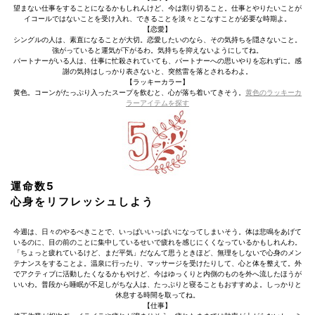
望まない仕事をすることになるかもしれんけど、今は割り切ること。仕事とやりたいことが
イコールではないことを受け入れ、できることを淡々とこなすことが必要な時期よ。
【恋愛】
シングルの人は、素直になることが大切。恋愛したいのなら、その気持ちを隠さないこと。
強がっていると運気が下がるわ。気持ちを抑えないようにしてね。
パートナーがいる人は、仕事に忙殺されていても、パートナーへの思いやりを忘れずに。感
謝の気持はしっかり表さないと、突然雷を落とされるわよ。
【ラッキーカラー】
黄色。コーンがたっぷり入ったスープを飲むと、心が落ち着いてきそう。
黄色のラッキーカ
ラーアイテムを探す
運命数5
心身をリフレッシュしよう
今週は、日々のやるべきことで、いっぱいいっぱいになってしまいそう。体は悲鳴をあげて
いるのに、目の前のことに集中しているせいで疲れを感じにくくなっているかもしれんわ。
「ちょっと疲れているけど、まだ平気」だなんて思うときほど、無理をしないで心身のメン
テナンスをすることよ。温泉に行ったり、マッサージを受けたりして、心と体を整えて。外
でアクティブに活動したくなるかもやけど、今はゆっくりと内側のものを外へ流したほうが
いいわ。普段から睡眠が不足しがちな人は、たっぷりと寝ることもおすすめよ。しっかりと
休息する時間を取ってね。
【仕事】