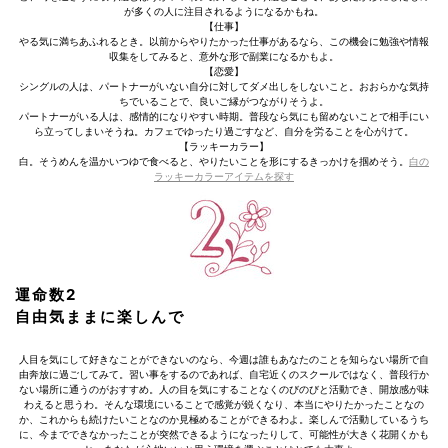
が多くの人に注目されるようになるかもね。
【仕事】
やる気に満ちあふれるとき。以前からやりたかった仕事があるなら、この機会に勉強や情報
収集をしてみると、意外な形で副業になるかもよ。
【恋愛】
シングルの人は、パートナーがいない自分に対してダメ出しをしないこと。おおらかな気持
ちでいることで、良いご縁がつながりそうよ。
パートナーがいる人は、感情的になりやすい時期。普段なら気にも留めないことで相手にい
ら立ってしまいそうね。カフェでゆったり過ごすなど、自分を労ることを心がけて。
【ラッキーカラー】
白。そうめんを温かいつゆで食べると、やりたいことを形にするきっかけを掴めそう。
白の
ラッキーカラーアイテムを探す
運命数2
自由気ままに楽しんで
人目を気にして好きなことができないのなら、今週は誰もあなたのことを知らない場所で自
由奔放に過ごしてみて。習い事をするのであれば、自宅近くのスクールではなく、普段行か
ない場所に通うのがおすすめ。人の目を気にすることなくのびのびと活動でき、開放感が味
わえると思うわ。そんな環境にいることで感覚が鋭くなり、本当にやりたかったことなの
か、これからも続けたいことなのか見極めることができるわよ。楽しんで活動しているうち
に、今までできなかったことが突然できるようになったりして、可能性が大きく花開くかも