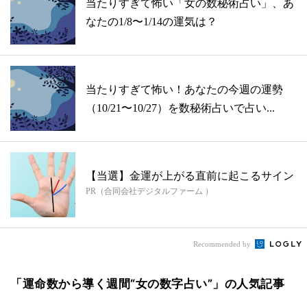
当たりすぎて怖い「女の数秘術占い」、あ
なたの1/8〜1/14の運気は？
当たりすぎて怖い！あなたの今週の運勢
（10/21〜10/27）を数秘術占いで占い...
【当選】金運が上がる直前に起こるサイン
PR（合同会社デジタルファーム ）
Recommended by
「運命数から導く週間“女の数字占い”」の人気記事