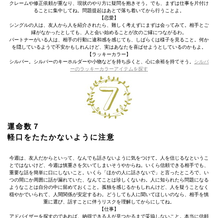
クレームや修正依頼が重なり、現状のやり方に疑問を抱きそう。でも、まずは仕事を片付け
ることに集中してね。問題提起はあとで落ち着いてから行うことよ。
【恋愛】
シングルの人は、友人から人を紹介されたら、難しく考えずにまずは会ってみて。相手とご
縁がなかったとしても、人と会い始めることが次のご縁につながるわ。
パートナーがいる人は、相手の行動に違和感を感じても、しばらくは様子を見ること。何か
を隠しているようで不安かもしれんけど、実はあなたを喜ばせようとしているのかもよ。
【ラッキーカラー】
シルバー。シルバーのキーホルダーや小物などを持ち歩くと、心に余裕を持てそう。
シルバ
ーのラッキーカラーアイテムを探す
運命数７
軽口をたたかないように注意
今週は、友人だからといって、なんでも話さないように気をつけて。人を信じるなというこ
とではないけど、今週は慎重さを欠いてしまいそうやからね。いくら信頼できる相手でも、
重要な話を簡単に口にしないこと。いくら「ほかの人に話さないで」と言ったところで、い
つの間にか周囲に話が漏れていた、なんてことは珍しくないわ。人に知られたら問題になる
ようなことは自分の中に留めておくこと。孤独を感じるかもしれんけど、人を疑うことなく
穏やかでいられて、人間関係が安定するわ。どうしても人に聞いてほしいのなら、相手を慎
重に選び、話すことに伴うリスクを理解してからにしてね。
【仕事】
アドバイザーを探すのであれば、納得できる人が見つかるまで妥協しないこと。本当に信頼