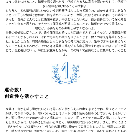
ように気をつけること。情報を深く調べたり、信頼できる人に意見を聞いたりして、信頼で
きる情報を選び取ることが大切よ。
もちろん、どの情報が正しいかという判断基準は人によって違うわ。だからまずは、あなた
にとって正しい情報とは何か、何を求めているのか、整理したほうがいいわね。その過程で
きっと、自分がどんなことに価値を置き、今後どうしたいのか、自分自身について深く知る
ことができると思うわ。そうやって価値観が明確になることで、情報だけでなく環境や人、
物など、必要なものが判断しやすくなるわよ。
自分の価値観に従うことで、違う価値観を持つ人と距離ができてしまうなど、人間関係が変
化していくかもしれんね。それでも自分の選択を信じることよ。他人の考えを尊重しながら
ね。もしかしたら、時間の経過とともにあなたの考え方が変わり、途中で方向性を変えたく
なることもあるやろけど、そのときは柔軟に舵を切る方向を調整すればいいのよ。ずっと同
じでいる必要はないわ。時には変化をしながら、その時々で必要なことに集中していくこと
よ。
運命数1
創造性を活かすこと
今週は、何かを成し遂げたいという思いが内側からあふれ出てきそうやね。続々とアイデア
が湧いてきそうやから、思いついたことはノートに書き留める癖をつけておいたほうがいい
わ。頭に浮かんだそばから次々と流れ去ってしまい、同じアイデアは二度と湧いてこないか
もしれんからね。ひらめきは出会いと同じく、瞬間瞬間に訪れるご縁よ。また、すぐに形に
できそうなものは寝かさず、何らかの形で取り掛かってみることも大切よ。斬新なことほ
ど、時を逃さずに取り組むほうがいいわ。集中して取り組むことで、あなたが形にしたもの