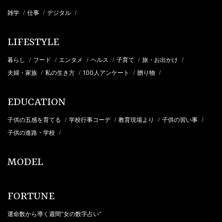
雑学
仕事
デジタル
/
/
/
LIFESTYLE
暮らし
フード
エンタメ
ヘルス
子育て
旅・お出かけ
/
/
/
/
/
/
夫婦・家族
私の生き方
100人アンケート
贈り物
/
/
/
/
EDUCATION
子供の五感を育てる
学校行事コーデ
教育現場より
子供の習い事
/
/
/
/
子供の進路・学校
/
MODEL
FORTUNE
運命数から導く週間“女の数字占い”