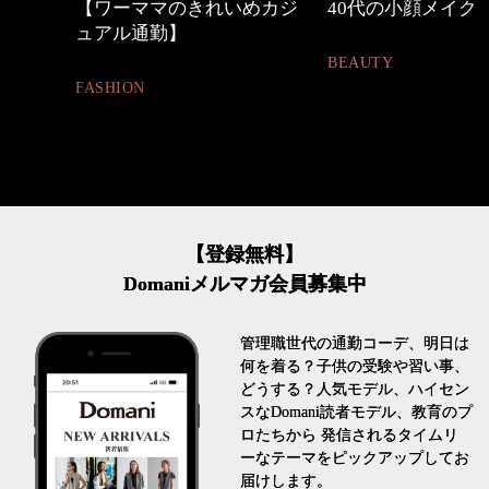
中身
【ワーママのきれいめカジ
40代の小顔メイク
ュアル通勤】
BEAUTY
FASHION
【登録無料】
Domaniメルマガ会員募集中
管理職世代の通勤コーデ、明日は
何を着る？子供の受験や習い事、
どうする？人気モデル、ハイセン
スなDomani読者モデル、教育のプ
ロたちから 発信されるタイムリ
ーなテーマをピックアップしてお
届けします。