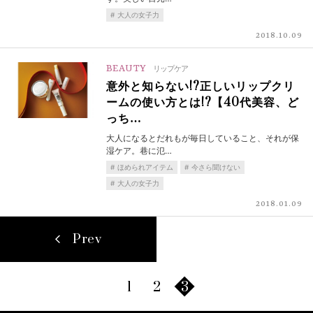
大人の女子力
2018.10.09
BEAUTY
リップケア
意外と知らない!?正しいリップクリ
ームの使い方とは!?【40代美容、ど
っち…
大人になるとだれもが毎日していること、それが保
湿ケア。巷に氾…
ほめられアイテム
今さら聞けない
大人の女子力
2018.01.09
Prev
1
2
3