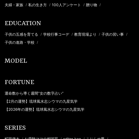
夫婦・家族
私の生き方
100人アンケート
贈り物
/
/
/
/
EDUCATION
子供の五感を育てる
学校行事コーデ
教育現場より
子供の習い事
/
/
/
/
子供の進路・学校
/
MODEL
FORTUNE
運命数から導く週間“女の数字占い”
【2月の運勢】琉球風水志シウマの九星気学
【2026年の運勢】琉球風水志シウマの九星気学
SERIES
町田啓太
お受験ママの相談室
editor_kao
こじらせ男
/
/
/
/