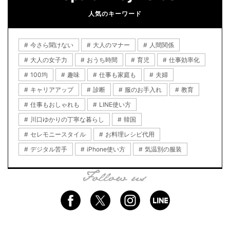
人気のキーワード
今さら聞けない
大人のマナー
人間関係
大人の女子力
おうち時間
育児
仕事効率化
100均
趣味
仕事も家庭も
夫婦
キャリアアップ
診断
服のお手入れ
教育
仕事もおしゃれも
LINE使い方
川口ゆかりの丁寧な暮らし
韓国
セレモニースタイル
お料理レシピ代用
デジタル苦手
iPhone使い方
気温別の服装