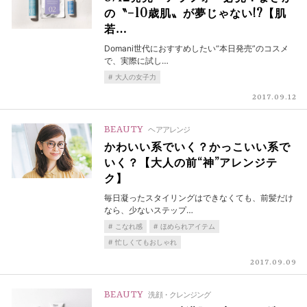
の〝−10歳肌〟が夢じゃない!?【肌
若…
Domani世代におすすめしたい“本日発売”のコスメ
で、実際に試し…
大人の女子力
2017.09.12
BEAUTY
ヘアアレンジ
かわいい系でいく？かっこいい系で
いく？【大人の前“神”アレンジテ
ク】
毎日凝ったスタイリングはできなくても、前髪だけ
なら、少ないステップ…
こなれ感
ほめられアイテム
忙しくてもおしゃれ
2017.09.09
BEAUTY
洗顔・クレンジング