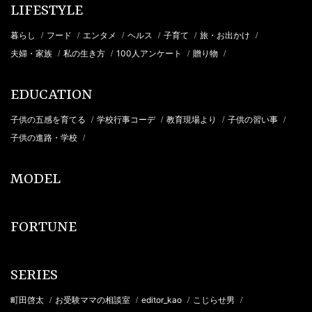
LIFESTYLE
暮らし
フード
エンタメ
ヘルス
子育て
旅・お出かけ
/
/
/
/
/
/
夫婦・家族
私の生き方
100人アンケート
贈り物
/
/
/
/
EDUCATION
子供の五感を育てる
学校行事コーデ
教育現場より
子供の習い事
/
/
/
/
子供の進路・学校
/
MODEL
FORTUNE
SERIES
町田啓太
お受験ママの相談室
editor_kao
こじらせ男
/
/
/
/