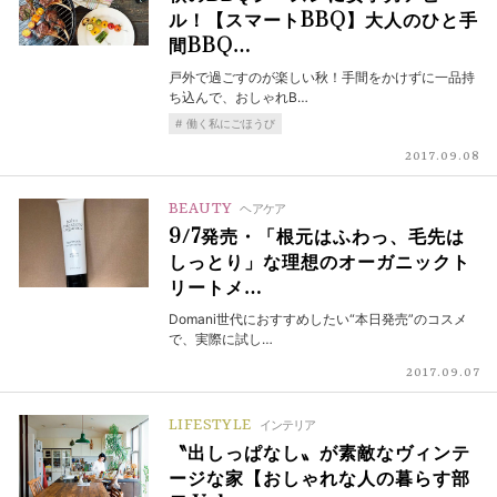
ル！【スマートBBQ】大人のひと手
間BBQ…
戸外で過ごすのが楽しい秋！手間をかけずに一品持
ち込んで、おしゃれB…
働く私にごほうび
2017.09.08
BEAUTY
ヘアケア
9/7発売・「根元はふわっ、毛先は
しっとり」な理想のオーガニックト
リートメ…
Domani世代におすすめしたい“本日発売”のコスメ
で、実際に試し…
2017.09.07
LIFESTYLE
インテリア
〝出しっぱなし〟が素敵なヴィンテ
ージな家【おしゃれな人の暮らす部