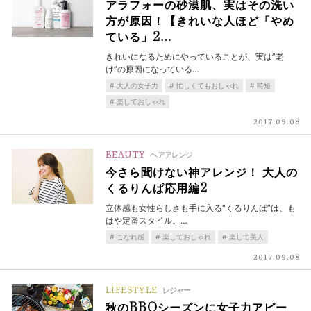
アラフォーの砂漠肌、実はその洗い
方が原因！【きれいな人ほど「やめ
ている」2…
きれいになるためにやっていることが、実は”老
け”の原因になっている…
大人の女子力
忙しくてもおしゃれ
時短
楽しておしゃれ
2017.09.08
BEAUTY
ヘアアレンジ
今さら聞けない神アレンジ！ 大人の
くるりんぱ応用編2
立体感も女性らしさも手に入る“くるりんぱ”は、も
はや定番スタイル。…
こなれ感
楽しておしゃれ
楽して美人
2017.09.08
LIFESTYLE
レジャー
秋のBBQシーズンに女子力アピー