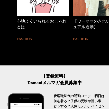
中身
心地よくいられるおしゃれ
【ワーママのきれ
とは
ュアル通勤】
FASHION
FASHION
【登録無料】
Domaniメルマガ会員募集中
管理職世代の通勤コーデ、明日は
何を着る？子供の受験や習い事、
どうする？人気モデル、ハイセン