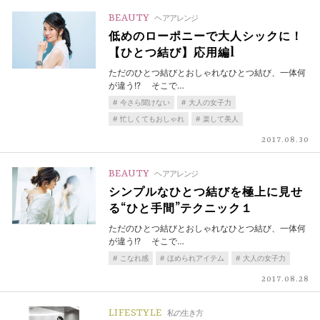
BEAUTY
ヘアアレンジ
低めのローポニーで大人シックに！
【ひとつ結び】応用編1
ただのひとつ結びとおしゃれなひとつ結び、一体何
が違う!? そこで…
今さら聞けない
大人の女子力
忙しくてもおしゃれ
楽して美人
2017.08.30
BEAUTY
ヘアアレンジ
シンプルなひとつ結びを極上に見せ
る“ひと手間”テクニック１
ただのひとつ結びとおしゃれなひとつ結び、一体何
が違う!? そこで…
こなれ感
ほめられアイテム
大人の女子力
2017.08.28
LIFESTYLE
私の生き方