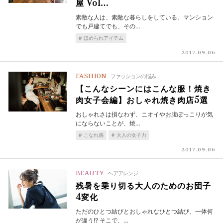
屋 Vol…
素敵な人は、素敵な暮らしをしている。マンション
でも戸建てでも、その…
ほめられアイテム
2017.09.06
FASHION
ファッションの悩み
【こんなシーンにはこんな服！焼き
肉女子会編】おしゃれ焼き肉店5選
おしゃれさは損なわず、ニオイやお腹ぽっこりが気
にならないことが、焼…
こなれ感
大人の女子力
2017.09.06
BEAUTY
ヘアアレンジ
残暑を乗り切る大人のためのお団子
4変化
ただのひとつ結びとおしゃれなひとつ結び、一体何
が違う!? そこで、…