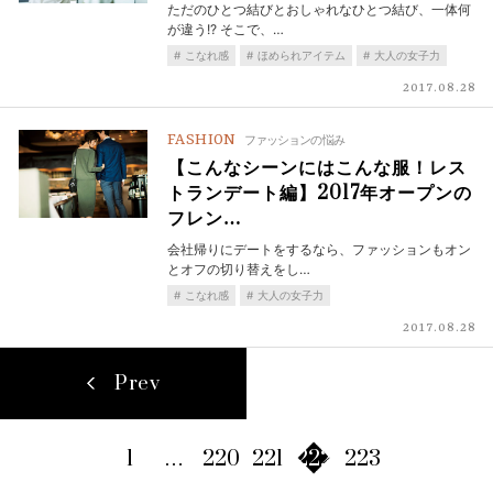
ただのひとつ結びとおしゃれなひとつ結び、一体何
が違う!? そこで、…
こなれ感
ほめられアイテム
大人の女子力
2017.08.28
FASHION
ファッションの悩み
【こんなシーンにはこんな服！レス
トランデート編】2017年オープンの
フレン…
会社帰りにデートをするなら、ファッションもオン
とオフの切り替えをし…
こなれ感
大人の女子力
2017.08.28
Prev
1
…
220
221
222
223