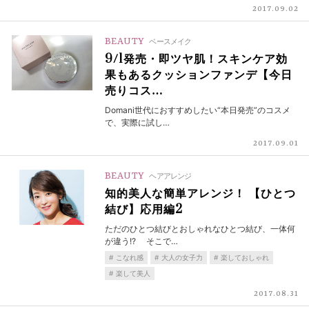
2017.09.02
BEAUTY
ベースメイク
9/1発売・即ツヤ肌！スキンケア効
果もあるクッションファンデ【今日
売りコス…
Domani世代におすすめしたい“本日発売”のコスメ
で、実際に試し…
2017.09.01
BEAUTY
ヘアアレンジ
知的美人な簡単アレンジ！ 【ひとつ
結び】応用編2
ただのひとつ結びとおしゃれなひとつ結び、一体何
が違う!? そこで…
こなれ感
大人の女子力
楽しておしゃれ
楽して美人
2017.08.31