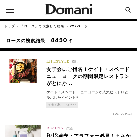
トップ
「ローズ」で検索した結果
222ページ
4450
ローズの検索結果
件
LIFESTYLE
癒し
女子会にご指名！ケイト・スペード
ニューヨークの期間限定レストラン
がとにか…
ケイト・スペード ニューヨークが人気ビストロとコ
ラボしたイベントを…
働く私にごほうび
2017.09.13
BEAUTY
保湿
9/12発売・アラフォー必見！まさか