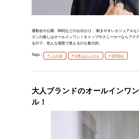
運動会や公園、BBQなどのお出かけ… 動きやすいカジュアル
ズンの推しはオールインワン！キャップやスニーカーならアク
るので、色んな場面で使えるのも魅力的。
Tags：
こなれ感
仕事もおしゃれも
浅野里絵
大人ブランドのオールインワ
ル！