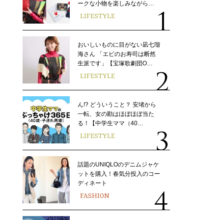
ークな小物を楽しみながら…
LIFESTYLE
おいしいものに目がない凪七瑠
海さん 「エビのお寿司は断然
生派です」【宝塚歌劇団O…
LIFESTYLE
ん!? どういうこと？ 安堵から
一転、女の勘はほぼほぼ当た
る！【中学生ママ（40…
LIFESTYLE
話題のUNIQLOのデニムジャケ
ットを購入！春気分投入のコー
ディネート
FASHION