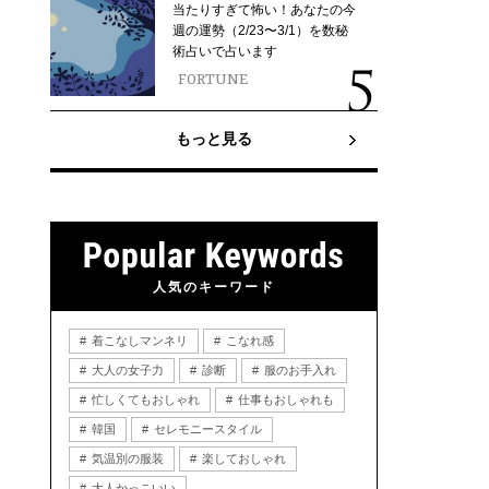
当たりすぎて怖い！あなたの今
週の運勢（2/23〜3/1）を数秘
術占いで占います
FORTUNE
もっと見る
人気のキーワード
着こなしマンネリ
こなれ感
大人の女子力
診断
服のお手入れ
忙しくてもおしゃれ
仕事もおしゃれも
韓国
セレモニースタイル
気温別の服装
楽しておしゃれ
大人かっこいい