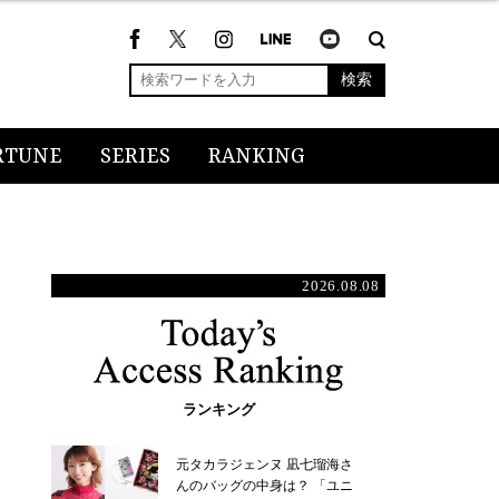
検索
RTUNE
SERIES
RANKING
2026.08.08
ランキング
元タカラジェンヌ 凪七瑠海さ
んのバッグの中身は？ 「ユニ