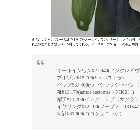
柔らかなシャンブレー素材で仕立てたオールインワン。キーネックで顔周り
れた雰囲気と体型カバーを叶えてくれる。ノースリーブでも、二の腕と肩周
オールインワン¥27,940(アンクレ
ブルゾン¥18,700(Stola./ストラ)
バッグ¥37,400(ヴァジックジャパン〈
靴¥16,170(atmos customer〈NIKE〉
帽子¥13,200(インターリブ〈サクラ
イヤリング¥12.100(フーブス〈IRIS
時計¥39,600(ココシュニック)