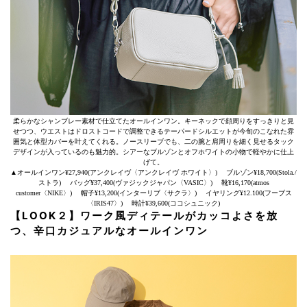
柔らかなシャンブレー素材で仕立てたオールインワン。キーネックで顔周りをすっきりと見
せつつ、ウエストはドロストコードで調整できるテーパードシルエットが今旬のこなれた雰
囲気と体型カバーを叶えてくれる。ノースリーブでも、二の腕と肩周りを細く見せるタック
デザインが入っているのも魅力的。シアーなブルゾンとオフホワイトの小物で軽やかに仕上
げて。
▲オールインワン¥27,940(アンクレイヴ〈アンクレイヴ ホワイト〉) ブルゾン¥18,700(Stola./
ストラ) バッグ¥37,400(ヴァジックジャパン〈VASIC〉) 靴¥16,170(atmos
customer〈NIKE〉) 帽子¥13,200(インターリブ〈サクラ〉) イヤリング¥12.100(フーブス
〈IRIS47〉) 時計¥39,600(ココシュニック)
【LOOK２】ワーク風ディテールがカッコよさを放
つ、辛口カジュアルなオールインワン