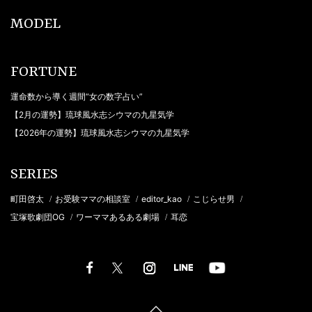
MODEL
FORTUNE
運命数から導く週間“女の数字占い”
【2月の運勢】琉球風水志シウマの九星気学
【2026年の運勢】琉球風水志シウマの九星気学
SERIES
町田啓太
お受験ママの相談室
editor_kao
こじらせ男
/
/
/
/
宝塚歌劇団OG
ワーママあるある劇場
耳恋
/
/