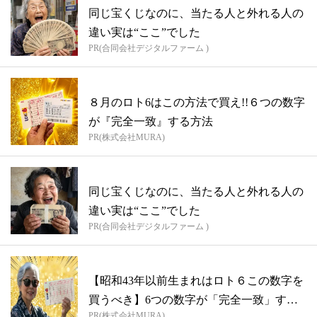
同じ宝くじなのに、当たる人と外れる人の
違い実は“ここ”でした
PR(合同会社デジタルファーム )
８月のロト6はこの方法で買え!!６つの数字
が『完全一致』する方法
PR(株式会社MURA)
同じ宝くじなのに、当たる人と外れる人の
違い実は“ここ”でした
PR(合同会社デジタルファーム )
【昭和43年以前生まれはロト６この数字を
買うべき】6つの数字が「完全一致」する
PR(株式会社MURA)