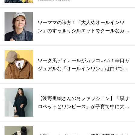
方...
ワーママの味方！「大人めオールインワ
ン」のすっきりシルエットでクールなカジ
ュアル...
ワーク風ディテールがカッコいい！辛口カ
ジュアルな「オールインワン」は白Tで抜
け感...
【浅野里絵さんの冬ファッション】「黒サ
ロペットとワンピース」が子育て中に大活
躍