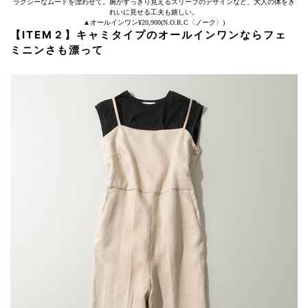
ラクシーなムードを漂わせて。腕がすっきり見えるスリーブのデザインなど、大人の体をき
れいに見せる工夫も嬉しい。
▲オールインワン¥20,900(N.O.R.C〈ノーク〉)
【ITEM２】キャミタイプのオールインワンならフェ
ミニンさも漂って