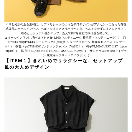
ハリと光沢のある素材に、サファリシャツのような辛口デザインがアクセントになった存在
感抜群のオールインワン。ベルトをするとメリハリができ、ベルトをせずにすとんとラフに
着るとカジュアル感がアップ。あえて白Tを重ねて抜け感を出して。
▲オールインワン[共布ベルト付き]¥41,800(マルティニーク 横浜店〈マルティニーク〉) Tシ
ャツ¥13,200(HYGGE) トートバッグ¥9,900(ザ ショップ スローン 新静岡セノバ店〈ル ブー
ケ〉) 巾着バッグ¥19,800(ヴァジックジャパン〈VASIC〉) 帽子¥5,500(GUEST LIST〈upper
hights〉) 靴[別注]¥5,489(ROPÉ PICNIC PASSAGE〈Gerry〉) サングラス¥40,700(アイヴァ
ン 東京ギャラリー〈アイヴァン〉)
【ITEM１】きれいめでリラクシーな、セットアップ
風の大人めデザイン