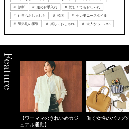
診断
服のお手入れ
忙しくてもおしゃれ
仕事もおしゃれも
韓国
セレモニースタイル
気温別の服装
楽しておしゃれ
大人かっこいい
の時間
【ワーママのきれいめカジ
働く女性のバッグ
ュアル通勤】