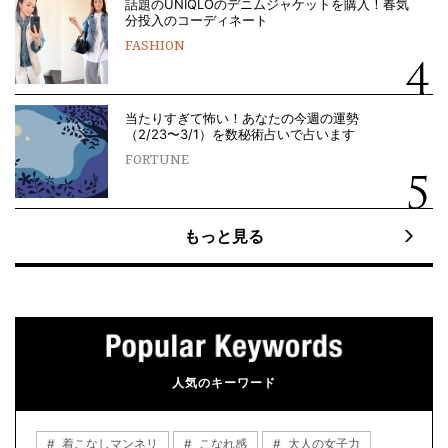
話題のUNIQLOのデニムジャケットを購入！春気
分投入のコーディネート
FASHION
当たりすぎて怖い！あなたの今週の運勢
（2/23〜3/1）を数秘術占いで占います
FORTUNE
もっと見る
人気のキーワード
着こなしマンネリ
こなれ感
大人の女子力