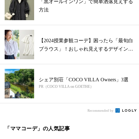
「黒オールインワン」で簡単洒落見えする
方法
【2024授業参観コーデ】困ったら「最旬白
ブラウス」！おしゃれ見えするデザイン
は...
シェア別荘「COCO VILLA Owners」3選
PR（COCO VILLA on GOETHE）
Recommended by
「ママコーデ」の人気記事