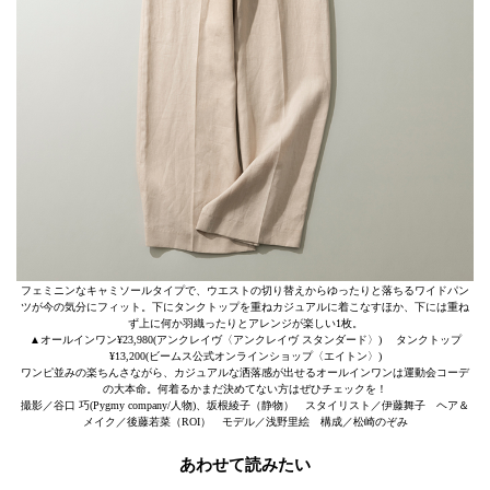
フェミニンなキャミソールタイプで、ウエストの切り替えからゆったりと落ちるワイドパン
ツが今の気分にフィット。下にタンクトップを重ねカジュアルに着こなすほか、下には重ね
ず上に何か羽織ったりとアレンジが楽しい1枚。
▲オールインワン¥23,980(アンクレイヴ〈アンクレイヴ スタンダード〉) タンクトップ
¥13,200(ビームス公式オンラインショップ〈エイトン〉)
ワンピ並みの楽ちんさながら、カジュアルな洒落感が出せるオールインワンは運動会コーデ
の大本命。何着るかまだ決めてない方はぜひチェックを！
撮影／谷口 巧(Pygmy company/人物)、坂根綾子（静物） スタイリスト／伊藤舞子 ヘア＆
メイク／後藤若菜（ROI） モデル／浅野里絵 構成／松崎のぞみ
あわせて読みたい