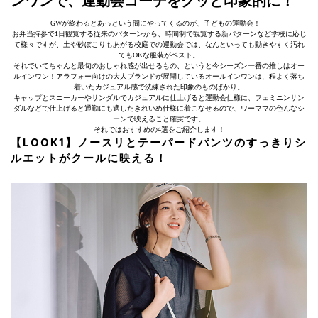
ンワンで、運動会コーデをグッと印象的に！
GWが終わるとあっという間にやってくるのが、子どもの運動会！
お弁当持参で1日観覧する従来のパターンから、時間制で観覧する新パターンなど学校に応じ
て様々ですが、土や砂ぼこりもあがる校庭での運動会では、なんといっても動きやすく汚れ
てもOKな服装がベスト。
それでいてちゃんと最旬のおしゃれ感が出せるもの、というと今シーズン一番の推しはオー
ルインワン！アラフォー向けの大人ブランドが展開しているオールインワンは、程よく落ち
着いたカジュアル感で洗練された印象のものばかり。
キャップとスニーカーやサンダルでカジュアルに仕上げると運動会仕様に、フェミニンサン
ダルなどで仕上げると通勤にも適したきれいめ仕様に着こなせるので、ワーママの色んなシ
ーンで映えること確実です。
それではおすすめの4選をご紹介します！
【LOOK1】ノースリとテーパードパンツのすっきりシ
ルエットがクールに映える！