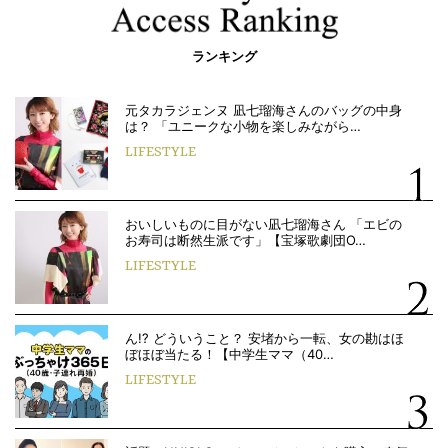
ランキング
元タカラジェンヌ 凪七瑠海さんのバッグの中身
は？ 「ユニークな小物を楽しみながら…
LIFESTYLE
おいしいものに目がない凪七瑠海さん 「エビの
お寿司は断然生派です」【宝塚歌劇団O…
LIFESTYLE
ん!? どういうこと？ 安堵から一転、女の勘はほ
ぼほぼ当たる！【中学生ママ（40…
LIFESTYLE