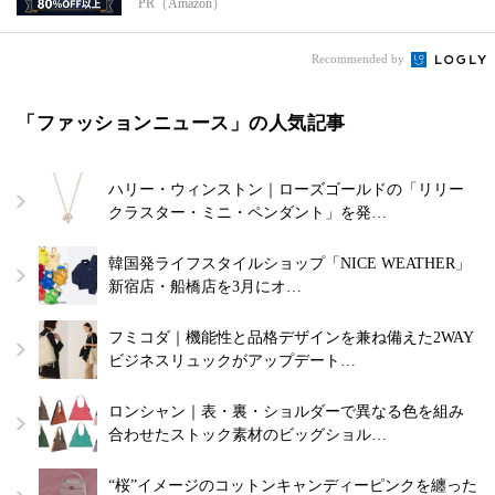
PR（Amazon）
が...
Recommended by
「ファッションニュース」の人気記事
ハリー・ウィンストン｜ローズゴールドの「リリー
クラスター・ミニ・ペンダント」を発…
韓国発ライフスタイルショップ「NICE WEATHER」
新宿店・船橋店を3月にオ…
フミコダ｜機能性と品格デザインを兼ね備えた2WAY
ビジネスリュックがアップデート…
ロンシャン｜表・裏・ショルダーで異なる色を組み
合わせたストック素材のビッグショル…
“桜”イメージのコットンキャンディーピンクを纏った