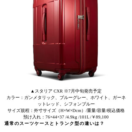
▲スタリア CXR ※7月中旬発売予定
カラー：ガンメタリック、ブルーグレー、ホワイト、ガーネ
ットレッド、シフォンブルー
サイズ規程：外寸サイズ（H×W×Dcm）/重量/容量/税込価格
預け入れ：76×44×37 /4.9kg /101L /￥89,100
通常のスーツケースとトランク型の違いは？