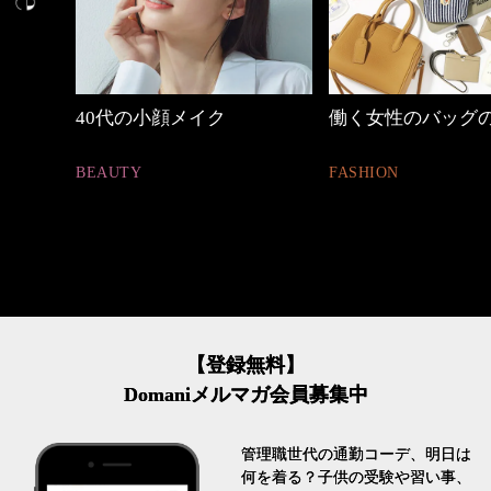
働く女性のバッグの中身
優木まおみさん「
割。」
FASHION
LIFESTYLE
【登録無料】
Domaniメルマガ会員募集中
管理職世代の通勤コーデ、明日は
何を着る？子供の受験や習い事、