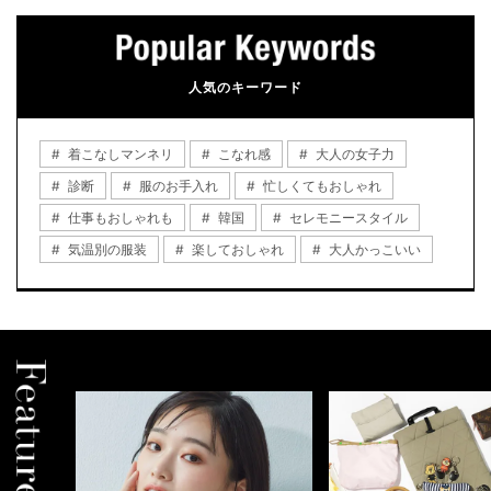
人気のキーワード
着こなしマンネリ
こなれ感
大人の女子力
診断
服のお手入れ
忙しくてもおしゃれ
仕事もおしゃれも
韓国
セレモニースタイル
気温別の服装
楽しておしゃれ
大人かっこいい