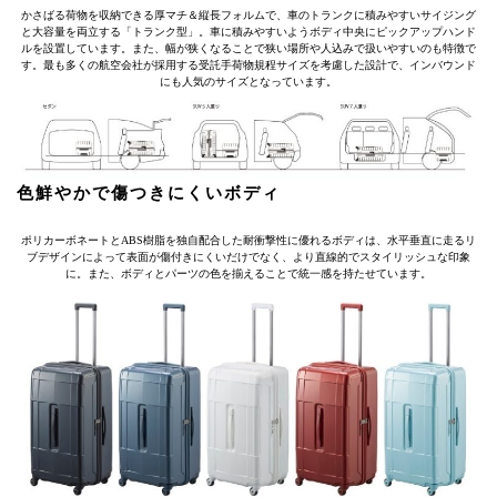
かさばる荷物を収納できる厚マチ＆縦長フォルムで、車のトランクに積みやすいサイジング
と大容量を両立する「トランク型」。車に積みやすいようボディ中央にピックアップハンド
ルを設置しています。また、幅が狭くなることで狭い場所や人込みで扱いやすいのも特徴で
す。最も多くの航空会社が採用する受託手荷物規程サイズを考慮した設計で、インバウンド
にも人気のサイズとなっています。
色鮮やかで傷つきにくいボディ
ポリカーボネートとABS樹脂を独自配合した耐衝撃性に優れるボディは、水平垂直に走るリ
ブデザインによって表面が傷付きにくいだけでなく、より直線的でスタイリッシュな印象
に。また、ボディとパーツの色を揃えることで統一感を持たせています。