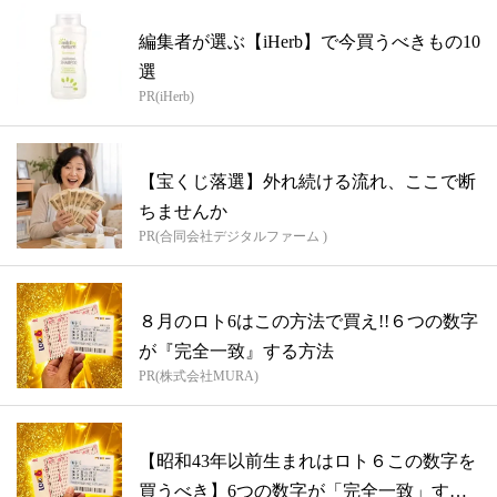
編集者が選ぶ【iHerb】で今買うべきもの10
選
PR(iHerb)
【宝くじ落選】外れ続ける流れ、ここで断
ちませんか
PR(合同会社デジタルファーム )
８月のロト6はこの方法で買え!!６つの数字
が『完全一致』する方法
PR(株式会社MURA)
【昭和43年以前生まれはロト６この数字を
買うべき】6つの数字が「完全一致」する