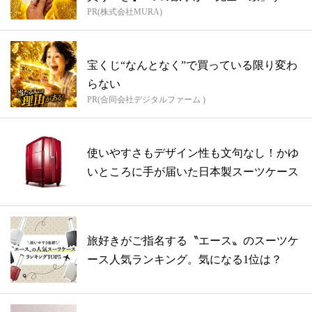
PR(株式会社MURA)
方...
宝くじ“なんとなく”で買っている限り変わ
らない
PR(合同会社デジタルファーム )
使いやすさもデザイン性も文句なし！かゆ
いところに手が届いた日本製スーツケース
旅好きがご指名する〝エース〟のスーツケ
ース人気ランキング。気になる1位は？