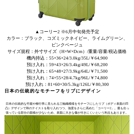
▲コーリー2 ※6月中旬発売予定
カラー：ブラック、コズミックネイビー、ライムグリーン、
ピンクベージュ
サイズ規程：外寸サイズ（H×W×Dcm）/重量/容量/税込価格
機内持込：55×36×24/3.0kg/35L/￥64,900
預け入れ：59×43×26/3.4kg/49L/￥68,200
預け入れ：65×48×27/3.9kg/64L/￥71,500
預け入れ：74×55×28/4.7kg/96L/￥74,800
預け入れ：81×60×30/5.3kg/126L/￥80,300
日本の伝統的なモチーフをリブにデザイン
日本の伝統的な竹籠や柳行李に見られる三軸織模様をモチーフにしたリブ（ボディ表面の凹
凸）デザインで和のテイストを取り入れつつ、強度をさらに高めた「コーリー2」。最も出っ
張っている部分の面積が少ないため、表面に大きな傷が付きにくいという利点もあります。