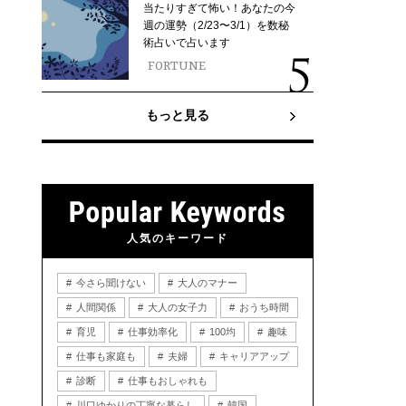
当たりすぎて怖い！あなたの今
週の運勢（2/23〜3/1）を数秘
術占いで占います
FORTUNE
もっと見る
人気のキーワード
今さら聞けない
大人のマナー
人間関係
大人の女子力
おうち時間
育児
仕事効率化
100均
趣味
仕事も家庭も
夫婦
キャリアアップ
診断
仕事もおしゃれも
川口ゆかりの丁寧な暮らし
韓国