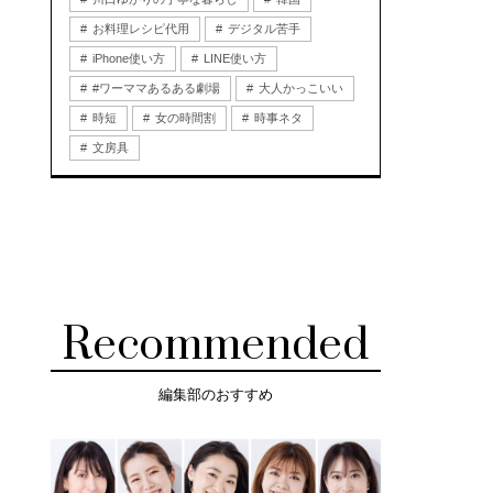
お料理レシピ代用
デジタル苦手
iPhone使い方
LINE使い方
#ワーママあるある劇場
大人かっこいい
時短
女の時間割
時事ネタ
文房具
Recommended
編集部のおすすめ