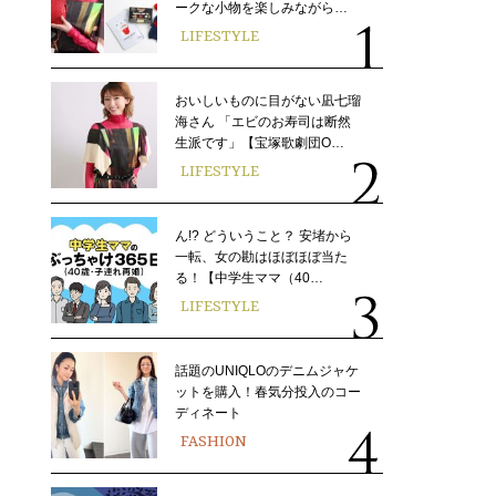
ークな小物を楽しみながら…
LIFESTYLE
おいしいものに目がない凪七瑠
海さん 「エビのお寿司は断然
生派です」【宝塚歌劇団O…
LIFESTYLE
ん!? どういうこと？ 安堵から
一転、女の勘はほぼほぼ当た
る！【中学生ママ（40…
LIFESTYLE
話題のUNIQLOのデニムジャケ
ットを購入！春気分投入のコー
ディネート
FASHION