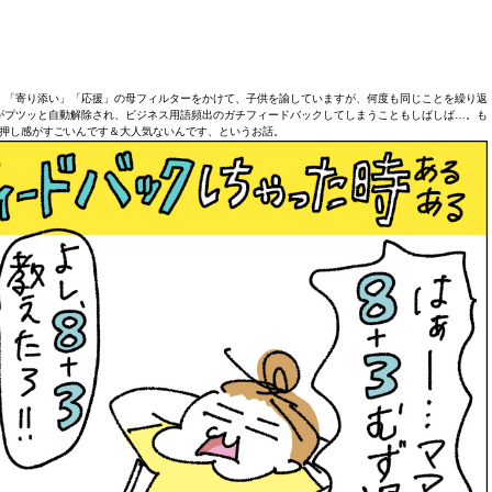
」「寄り添い」「応援」の母フィルターをかけて、子供を諭していますが、何度も同じことを繰り返
がプツッと自動解除され、ビジネス用語頻出のガチフィードバックしてしまうこともしばしば…。も
押し感がすごいんです＆大人気ないんです、というお話。