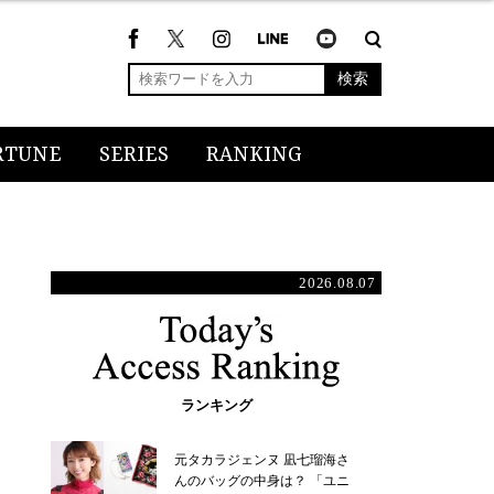
検索
RTUNE
SERIES
RANKING
2026.08.07
ランキング
元タカラジェンヌ 凪七瑠海さ
んのバッグの中身は？ 「ユニ