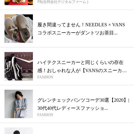
PR(合同会社デジタルファーム )
履き間違ってません！NEEDLES × VANS
コラボスニーカーがダントツお茶目...
ハイテクスニーカーと同じくらいの存在
感！おしゃれな人が【VANSのスニーカ
FASHION
ー】を...
グレンチェックパンツコーデ30選【2020】|
30代40代レディースファッショ...
FASHION