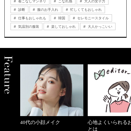
着こなしマンネリ
こなれ感
大人の女子力
診断
服のお手入れ
忙しくてもおしゃれ
仕事もおしゃれも
韓国
セレモニースタイル
気温別の服装
楽しておしゃれ
大人かっこいい
中身
40代の小顔メイク
心地よくいられる
とは