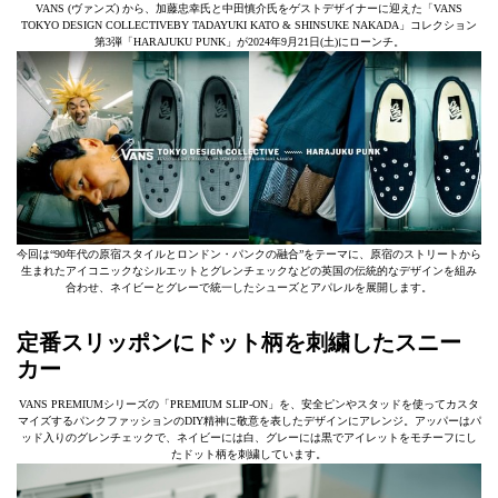
VANS (ヴァンズ) から、加藤忠幸氏と中田慎介氏をゲストデザイナーに迎えた「VANS
TOKYO DESIGN COLLECTIVEBY TADAYUKI KATO & SHINSUKE NAKADA」コレクション
第3弾「HARAJUKU PUNK」が2024年9月21日(土)にローンチ。
今回は“90年代の原宿スタイルとロンドン・パンクの融合”をテーマに、原宿のストリートから
生まれたアイコニックなシルエットとグレンチェックなどの英国の伝統的なデザインを組み
合わせ、ネイビーとグレーで統一したシューズとアパレルを展開します。
定番スリッポンにドット柄を刺繍したスニー
カー
VANS PREMIUMシリーズの「PREMIUM SLIP-ON」を、安全ピンやスタッドを使ってカスタ
マイズするパンクファッションのDIY精神に敬意を表したデザインにアレンジ。アッパーはパ
ッド入りのグレンチェックで、ネイビーには白、グレーには黒でアイレットをモチーフにし
たドット柄を刺繍しています。