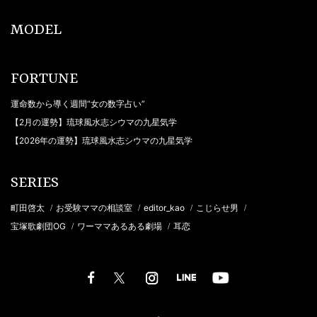
MODEL
FORTUNE
運命数から導く週間“女の数字占い”
【2月の運勢】琉球風水志シウマの九星気学
【2026年の運勢】琉球風水志シウマの九星気学
SERIES
町田啓太
お受験ママの相談室
editor_kao
こじらせ男
/
/
/
/
宝塚歌劇団OG
ワーママあるある劇場
耳恋
/
/