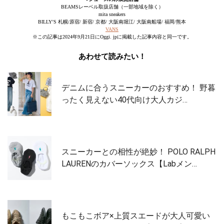
BEAMSレーベル取扱店舗（一部地域を除く）
mita sneakers
BILLY’S 札幌/原宿/ 新宿/ 京都/ 大阪南堀江/ 大阪南船場/ 福岡/熊本
VANS
※この記事は2024年9月21日にOggi. jpに掲載した記事内容と同一です。
あわせて読みたい！
デニムに合うスニーカーのおすすめ！ 野暮
ったく見えない40代向け大人カジ…
スニーカーとの相性が絶妙！ POLO RALPH
LAURENのカバーソックス【Labメン…
もこもこボア×上質スエードが大人可愛い