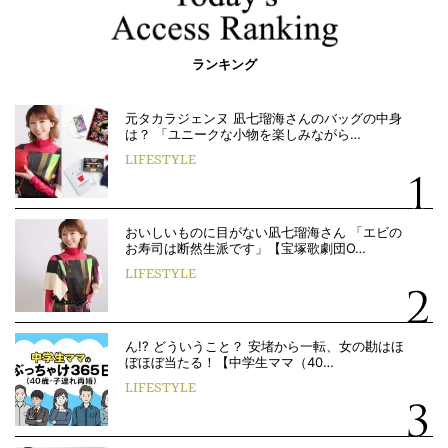
ランキング
元タカラジェンヌ 凪七瑠海さんのバッグの中身
は？ 「ユニークな小物を楽しみながら…
LIFESTYLE
おいしいものに目がない凪七瑠海さん 「エビの
お寿司は断然生派です」【宝塚歌劇団O…
LIFESTYLE
ん!? どういうこと？ 安堵から一転、女の勘はほ
ぼほぼ当たる！【中学生ママ（40…
LIFESTYLE