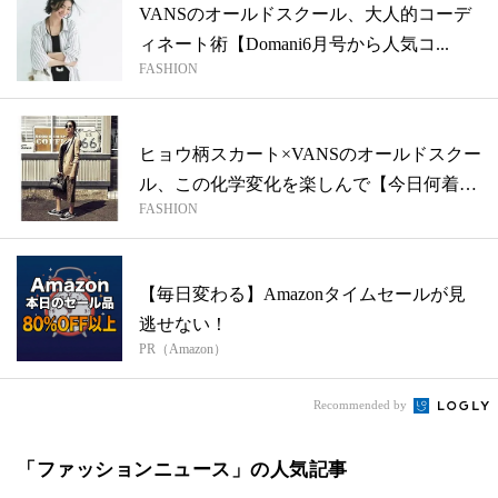
VANSのオールドスクール、大人的コーデ
ィネート術【Domani6月号から人気コ...
FASHION
ヒョウ柄スカート×VANSのオールドスクー
ル、この化学変化を楽しんで【今日何着
FASHION
る...
【毎日変わる】Amazonタイムセールが見
逃せない！
PR（Amazon）
Recommended by
「ファッションニュース」の人気記事