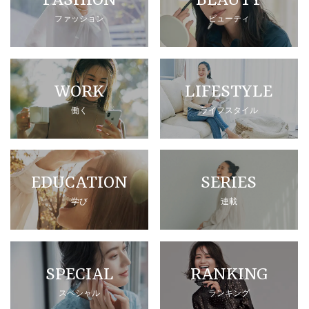
FASHION
BEAUTY
ファッション
ビューティ
WORK
LIFESTYLE
働く
ライフスタイル
EDUCATION
SERIES
学び
連載
SPECIAL
RANKING
スペシャル
ランキング