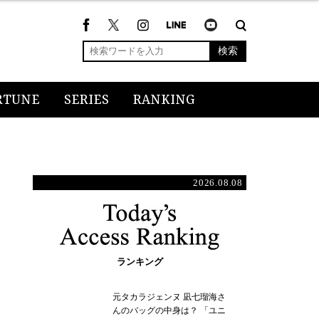
検索
RTUNE
SERIES
RANKING
2026.08.08
ランキング
元タカラジェンヌ 凪七瑠海さ
んのバッグの中身は？ 「ユニ