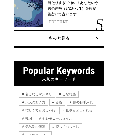
当たりすぎて怖い！あなたの今
週の運勢（2/23〜3/1）を数秘
術占いで占います
FORTUNE
もっと見る
人気のキーワード
着こなしマンネリ
こなれ感
大人の女子力
診断
服のお手入れ
忙しくてもおしゃれ
仕事もおしゃれも
韓国
セレモニースタイル
気温別の服装
楽しておしゃれ
大人かっこいい