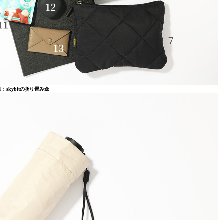
1：skybitの折り畳み傘