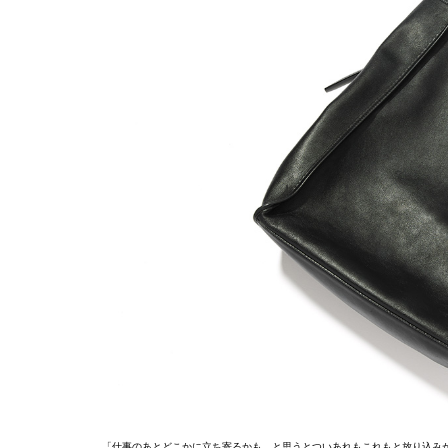
「仕事のあとどこかに立ち寄るかも…と思うとついあれもこれもと放り込み