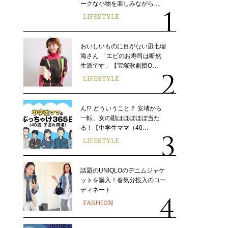
ークな小物を楽しみながら…
LIFESTYLE
おいしいものに目がない凪七瑠
海さん 「エビのお寿司は断然
生派です」【宝塚歌劇団O…
LIFESTYLE
ん!? どういうこと？ 安堵から
一転、女の勘はほぼほぼ当た
る！【中学生ママ（40…
LIFESTYLE
話題のUNIQLOのデニムジャケ
ットを購入！春気分投入のコー
ディネート
FASHION