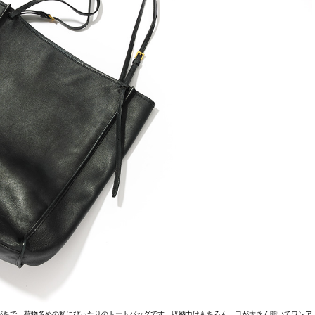
がちで。荷物多めの私にぴったりのトートバッグです。収納力はもちろん、口が大きく開いてワンア