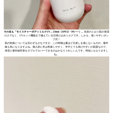
その名も「モイスチャーボディミルクUV」250ml（SPF32・PA+++）。
名前のとおり肌の保湿
だけでなく、UVカット機能まで備えている日焼け止めミルクです。しかも、使いやすいポン
プ式！
肌の乾燥については言わずもがなですが…この時期は夏ほど日差しを感じないものの、紫外
線も気になりますよね。個人的に冬は乾燥しやすく、年中とても焼けやすいの肌質なので、
保湿と紫外線対策をダブルでカバーできるのはかなりうれしいんです。時短にもなりますし
ね。