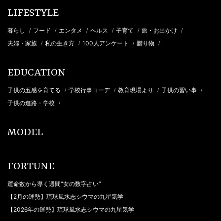
LIFESTYLE
暮らし
フード
エンタメ
ヘルス
子育て
旅・お出かけ
/
/
/
/
/
/
夫婦・家族
私の生き方
100人アンケート
贈り物
/
/
/
/
EDUCATION
子供の五感を育てる
学校行事コーデ
教育現場より
子供の習い事
/
/
/
/
子供の進路・学校
/
MODEL
FORTUNE
運命数から導く週間“女の数字占い”
【2月の運勢】琉球風水志シウマの九星気学
【2026年の運勢】琉球風水志シウマの九星気学