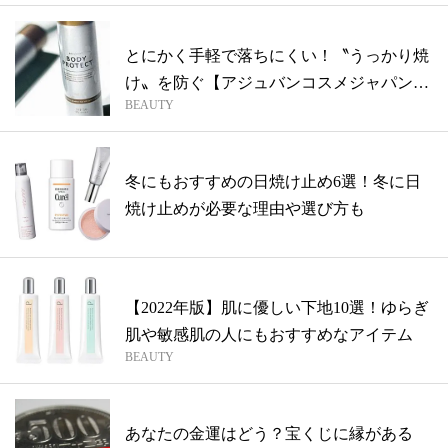
とにかく手軽で落ちにくい！〝うっかり焼
け〟を防ぐ【アジュバンコスメジャパン】
BEAUTY
の全...
冬にもおすすめの日焼け止め6選！冬に日
焼け止めが必要な理由や選び方も
【2022年版】肌に優しい下地10選！ゆらぎ
肌や敏感肌の人にもおすすめなアイテム
BEAUTY
あなたの金運はどう？宝くじに縁がある