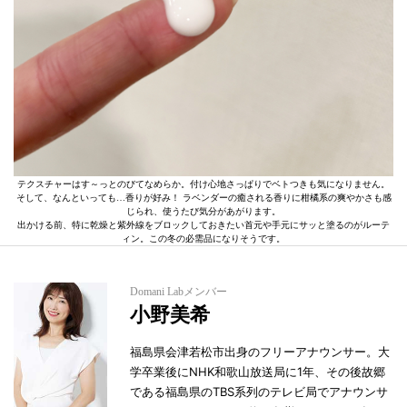
テクスチャーはす～っとのびてなめらか。付け心地さっぱりでベトつきも気になりません。
そして、なんといっても…香りが好み！ ラベンダーの癒される香りに柑橘系の爽やかさも感
じられ、使うたび気分があがります。
出かける前、特に乾燥と紫外線をブロックしておきたい首元や手元にサッと塗るのがルーテ
ィン。この冬の必需品になりそうです。
Domani Labメンバー
小野美希
福島県会津若松市出身のフリーアナウンサー。大
学卒業後にNHK和歌山放送局に1年、その後故郷
である福島県のTBS系列のテレビ局でアナウンサ