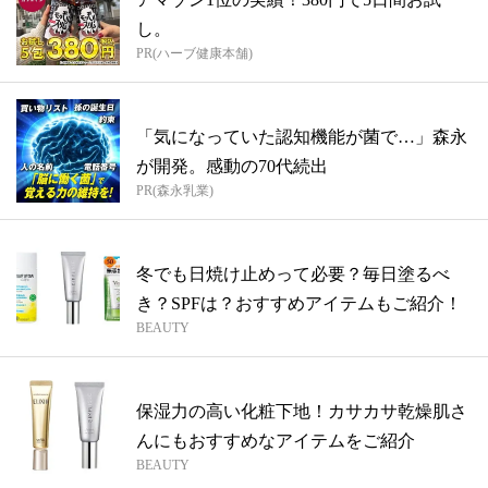
し。
PR(ハーブ健康本舗)
「気になっていた認知機能が菌で…」森永
が開発。感動の70代続出
PR(森永乳業)
冬でも日焼け止めって必要？毎日塗るべ
き？SPFは？おすすめアイテムもご紹介！
BEAUTY
保湿力の高い化粧下地！カサカサ乾燥肌さ
んにもおすすめなアイテムをご紹介
BEAUTY