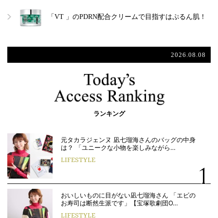
「VT 」のPDRN配合クリームで目指すはぷるん肌！
2026.08.08
ランキング
元タカラジェンヌ 凪七瑠海さんのバッグの中身
は？ 「ユニークな小物を楽しみながら…
LIFESTYLE
おいしいものに目がない凪七瑠海さん 「エビの
お寿司は断然生派です」【宝塚歌劇団O…
LIFESTYLE