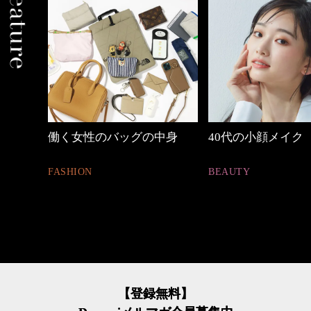
中身
40代の小顔メイク
優木まおみさん「
割。」
BEAUTY
LIFESTYLE
【登録無料】