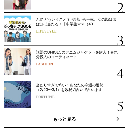
ん!? どういうこと？ 安堵から一転、女の勘はほ
ぼほぼ当たる！【中学生ママ（40…
LIFESTYLE
話題のUNIQLOのデニムジャケットを購入！春気
分投入のコーディネート
FASHION
当たりすぎて怖い！あなたの今週の運勢
（2/23〜3/1）を数秘術占いで占います
FORTUNE
もっと見る