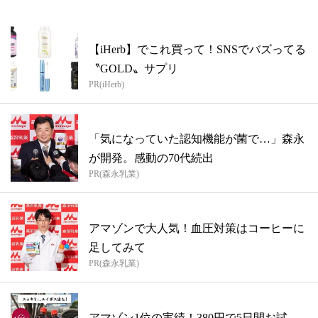
【iHerb】でこれ買って！SNSでバズってる
〝GOLD〟サプリ
PR(iHerb)
「気になっていた認知機能が菌で…」森永
が開発。感動の70代続出
PR(森永乳業)
アマゾンで大人気！血圧対策はコーヒーに
足してみて
PR(森永乳業)
アマゾン1位の実績！380円で5日間お試