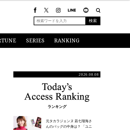
検索
RTUNE
SERIES
RANKING
2026.08.08
ランキング
元タカラジェンヌ 凪七瑠海さ
んのバッグの中身は？ 「ユニ