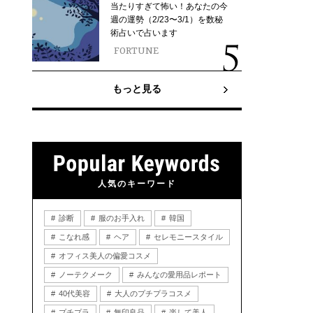
当たりすぎて怖い！あなたの今
週の運勢（2/23〜3/1）を数秘
術占いで占います
FORTUNE
もっと見る
人気のキーワード
診断
服のお手入れ
韓国
こなれ感
ヘア
セレモニースタイル
オフィス美人の偏愛コスメ
ノーテクメーク
みんなの愛用品レポート
40代美容
大人のプチプラコスメ
プチプラ
無印良品
楽して美人