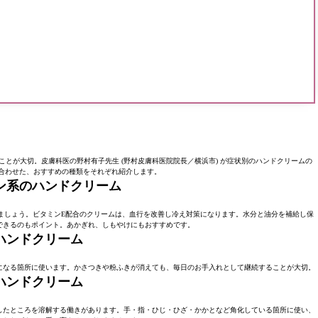
とが大切。皮膚科医の野村有子先生 (野村皮膚科医院院長／横浜市) が症状別のハンドクリームの
合わせた、おすすめの種類をそれぞれ紹介します。
ミン系のハンドクリーム
ましょう。ビタミンE配合のクリームは、血行を改善し冷え対策になります。水分と油分を補給し保
できるのもポイント。あかぎれ、しもやけにもおすすめです。
のハンドクリーム
になる箇所に使います。かさつきや粉ふきが消えても、毎日のお手入れとして継続することが大切。
のハンドクリーム
したところを溶解する働きがあります。手・指・ひじ・ひざ・かかとなど角化している箇所に使い、