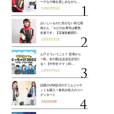
ークな小物を楽しみながら…
LIFESTYLE
おいしいものに目がない凪七瑠
海さん 「エビのお寿司は断然
生派です」【宝塚歌劇団O…
LIFESTYLE
ん!? どういうこと？ 安堵から
一転、女の勘はほぼほぼ当た
る！【中学生ママ（40…
LIFESTYLE
話題のUNIQLOのデニムジャケ
ットを購入！春気分投入のコー
ディネート
FASHION