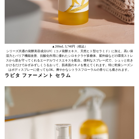
▲200mL 3,740円（税込）
シリーズ共通の発酵美容成分LFC（コメ発酵エキス、天然ヒト型セラミド）に加え、高い保
湿力とバリア機能改善、抗酸化作用に優れたシロキクラゲ多糖体、紫外線などの環境ストレ
スから肌を守ってくれるエーデルワイスエキスを配合。便利なスプレー式で、シュッと吹き
かけるだけでみずみずしくうるおって、肌表面のキメを整えてくれます。特に乾燥シーズン
はボディスプレーに使ってもOK。爽やかなシトラスフローラルの香りにも癒されます。
ラビタ ファーメント セラム