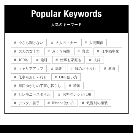
人気のキーワード
今さら聞けない
大人のマナー
人間関係
大人の女子力
おうち時間
育児
仕事効率化
100均
趣味
仕事も家庭も
夫婦
キャリアアップ
診断
服のお手入れ
教育
仕事もおしゃれも
LINE使い方
川口ゆかりの丁寧な暮らし
韓国
セレモニースタイル
お料理レシピ代用
デジタル苦手
iPhone使い方
気温別の服装