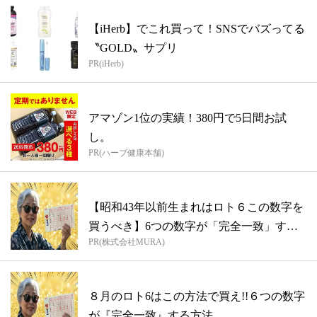
【iHerb】でこれ買って！SNSでバズってる
〝GOLD〟サプリ
PR(iHerb)
アマゾン1位の実績！380円で5日間お試
し。
PR(ハーブ健康本舗)
【昭和43年以前生まれはロト６この数字を
買うべき】6つの数字が「完全一致」する
PR(株式会社MURA)
方...
８月のロト6はこの方法で買え!!６つの数字
が『完全一致』する方法