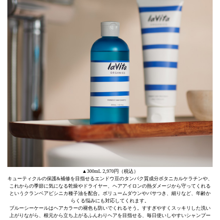
▲300mL 2,970円（税込）
キューティクルの保護&補修を目指せるエンドウ豆のタンパク質成分ボタニカルケラチンや、
これからの季節に気になる乾燥やドライヤー、ヘアアイロンの熱ダメージから守ってくれる
というクランベアビシニカ種子油を配合。ボリュームダウンやパサつき、細りなど、年齢か
らくる悩みにも対応してくれます。
ブルーシーケールはヘアカラーの褪色も防いでくれるそう。すすぎやすくスッキリした洗い
上がりながら、根元から立ち上がるふんわりヘアを目指せる、毎日使いしやすいシャンプー