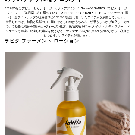
2022年5月にデビューした、オーガニックケアブランド〝lavita ORGANICS（ラビタ オーガニ
クス）〟。「毎日楽しさに満ちていく A PLEASURE OF DAILY LIFE」をメッセージに掲
げ、全ラインナップが世界基準のCOSMOS認証に基づいたアイテムを展開しています。
着目したのは、植物と発酵の力。肌にやさしいのはもちろん、効果もしっかり追及し、それ
でいて動物性成分を使わないヴィーガン処方、動物実験を行わないクルエルティフリー、パ
ッケージも環境に配慮した素材を使うなど、サステナブルな取り組みも行いながら、心身と
もに心地いいアイテムが揃います。
ラビタ ファーメント ローション