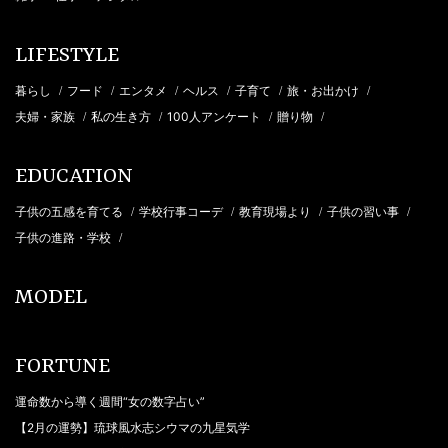
LIFESTYLE
暮らし
フード
エンタメ
ヘルス
子育て
旅・お出かけ
/
/
/
/
/
/
夫婦・家族
私の生き方
100人アンケート
贈り物
/
/
/
/
EDUCATION
子供の五感を育てる
学校行事コーデ
教育現場より
子供の習い事
/
/
/
/
子供の進路・学校
/
MODEL
FORTUNE
運命数から導く週間“女の数字占い”
【2月の運勢】琉球風水志シウマの九星気学