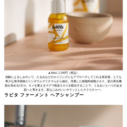
▲48mL 5,390円（税込）
加齢によるしみやシワ、たるみなどのエイジングにもアプローチしてくれる美容液。とても
希少な海洋植物エリンギウムマリチマムから抽出、培養した植物幹細胞エキス、肌の再生機
能を高めるCICA、キメを整えるマグワ根皮エキスを配合することで、うるおいとハリのある
肌へと導きます。肌なじみのいいサラッとしたテクスチャー。
ラビタ ファーメント ヘアシャンプー