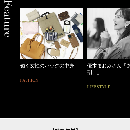
中身
優木まおみさん「女の時間
【ワーママのきれ
割。」
ュアル通勤】
LIFESTYLE
FASHION