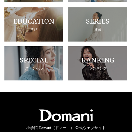
EDUCATION
SERIES
学び
連載
SPECIAL
RANKING
スペシャル
ランキング
小学館 Domani（ドマーニ） 公式ウェブサイト