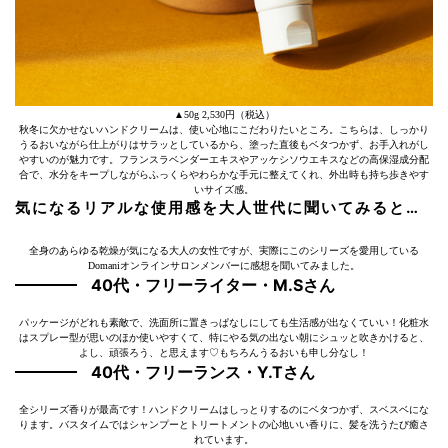
▲50g 2,530円（税込）
秋冬に欠かせないハンドクリームは、使い心地にこだわりたいところ。こちらは、しっかり
うるおいながら仕上がりはサラッとしているから、塗った直後もベタつかず、お手入れがし
やすいのが魅力です。フランスラベンダーエキスやアッケシソウエキスなどの高保湿成分配
合で、水分をキープしながらふっくらやわらかな手元に整えてくれ、外出時も持ち歩きやす
いサイズ感。
気になるリアルな使用感を大人世代に聞いてみると…
全身のあらゆる乾燥が気になる大人の女性ですが、実際にこのシリーズを愛用している
Domaniオンラインサロンメンバーに感想を聞いてみました。
40代・フリーライター・M.Sさん
パッケージがどれも素敵で、洗面所に置きっぱなしにしても生活感が出なくていい！化粧水
はスプレー型が思いのほか使いやすくて、特にやる気の出ない朝にシュッと吹きかけると、
よし、頑張ろう、と思えます♡もちろんうるおいも申し分なし！
40代・フリーランス・Y.Tさん
全シリーズ香りが最高です！ハンドクリームはしっとりするのにベタつかず、スベスベにな
ります。バスタイムではシャンプーとトリートメントの心地いい香りに、髪を洗うたび癒さ
れています。