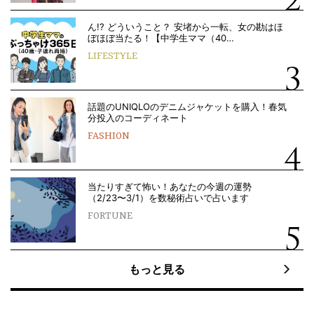
ん!? どういうこと？ 安堵から一転、女の勘はほ
ぼほぼ当たる！【中学生ママ（40…
LIFESTYLE
話題のUNIQLOのデニムジャケットを購入！春気
分投入のコーディネート
FASHION
当たりすぎて怖い！あなたの今週の運勢
（2/23〜3/1）を数秘術占いで占います
FORTUNE
もっと見る