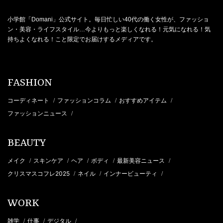
小学館「Domani」公式サイト。毎日忙しい40代の働く女性が、ファッショ
ン・美容・ライフスタイル…今よりもっと楽しくなれる！元気になれる！気
持ちよくなれる！こと限定でお届けするメディアです。
FASHION
コーディネート
ファッションコラム
おすすめアイテム
/
/
/
ファッションニュース
/
BEAUTY
メイク
スキンケア
ヘア
ボディ
最新美容ニュース
/
/
/
/
/
クリスマスコフレ2025
ネイル
インナービューティ
/
/
/
WORK
雑学
仕事
デジタル
/
/
/