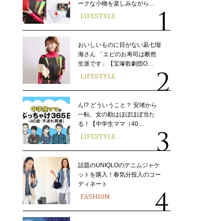
ークな小物を楽しみながら…
LIFESTYLE
おいしいものに目がない凪七瑠
海さん 「エビのお寿司は断然
生派です」【宝塚歌劇団O…
LIFESTYLE
ん!? どういうこと？ 安堵から
一転、女の勘はほぼほぼ当た
る！【中学生ママ（40…
LIFESTYLE
話題のUNIQLOのデニムジャケ
ットを購入！春気分投入のコー
ディネート
FASHION