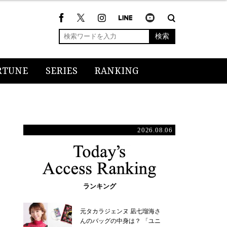
検索
RTUNE
SERIES
RANKING
2026.08.06
ランキング
元タカラジェンヌ 凪七瑠海さ
んのバッグの中身は？ 「ユニ