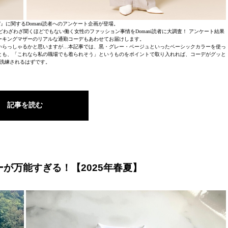
』に関するDomani読者へのアンケート企画が登場。
どわざわざ聞くほどでもない働く女性のファッション事情をDomani読者に大調査！ アンケート結果
ーキングマザーのリアルな通勤コーデもあわせてお届けします。
いらっしゃるかと思いますが…本記事では、黒・グレー・ベージュといったベーシックカラーを使っ
とも、「これなら私の職場でも着られそう」というものをポイントで取り入れれば、コーデがグッと
洗練されるはずです。
記事を読む
が万能すぎる！【2025年春夏】