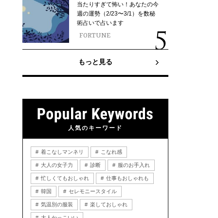
当たりすぎて怖い！あなたの今
週の運勢（2/23〜3/1）を数秘
術占いで占います
FORTUNE
もっと見る
人気のキーワード
着こなしマンネリ
こなれ感
大人の女子力
診断
服のお手入れ
忙しくてもおしゃれ
仕事もおしゃれも
韓国
セレモニースタイル
気温別の服装
楽しておしゃれ
大人かっこいい