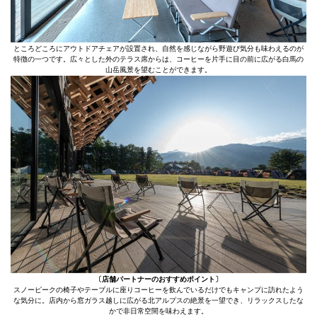
ところどころにアウトドアチェアが設置され、自然を感じながら野遊び気分も味わえるのが
特徴の一つです。広々とした外のテラス席からは、コーヒーを片手に目の前に広がる白馬の
山岳風景を望むことができます。
〔店舗パートナーのおすすめポイント〕
スノーピークの椅子やテーブルに座りコーヒーを飲んでいるだけでもキャンプに訪れたよう
な気分に。店内から窓ガラス越しに広がる北アルプスの絶景を一望でき、リラックスしたな
かで非日常空間を味わえます。