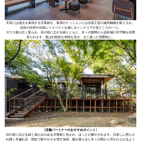
天井には地元を表現する天竜材を、客席のクッションには伝統工芸の遠州織物を取り入れ、
浜松の自然や伝統にリスペクトを感じるインテリアが見どころの一つ。
ガラス面が広く取られ、目の前に広がる緑とともに、木々の隙間から浜松城の天守閣を垣間
見られます。夜は幻想的な表情を見せ、また違った雰囲気に。
〔店舗パートナーのおすすめポイント〕
目の前に広がる緑と温かみのある天竜材に包まれ、ほっと心癒やされます。日差しに照らさ
れ輝く木漏れ日、雨粒で鮮やかさを増す深緑、陽が落ちると木々の間から浮かび上がるよう