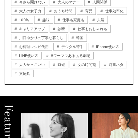
今さら聞けない
大人のマナー
人間関係
大人の女子力
おうち時間
育児
仕事効率化
100均
趣味
仕事も家庭も
夫婦
キャリアアップ
診断
仕事もおしゃれも
川口ゆかりの丁寧な暮らし
韓国
お料理レシピ代用
デジタル苦手
iPhone使い方
LINE使い方
#ワーママあるある劇場
大人かっこいい
時短
女の時間割
時事ネタ
文房具