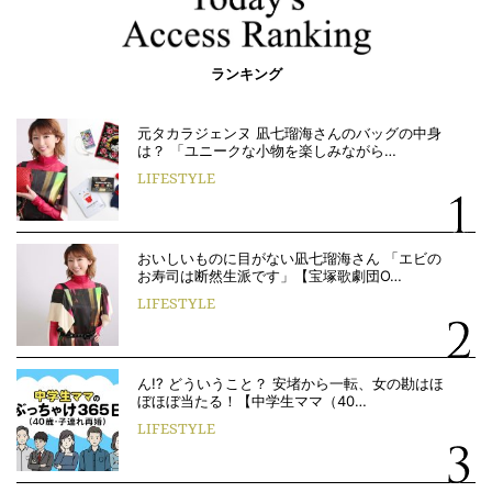
ランキング
元タカラジェンヌ 凪七瑠海さんのバッグの中身
は？ 「ユニークな小物を楽しみながら…
LIFESTYLE
おいしいものに目がない凪七瑠海さん 「エビの
お寿司は断然生派です」【宝塚歌劇団O…
LIFESTYLE
ん!? どういうこと？ 安堵から一転、女の勘はほ
ぼほぼ当たる！【中学生ママ（40…
LIFESTYLE