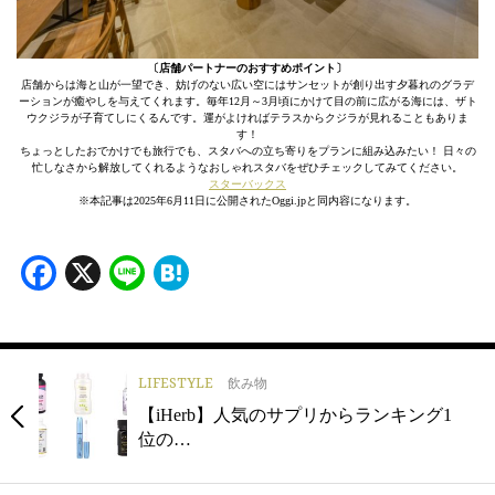
〔店舗パートナーのおすすめポイント〕
店舗からは海と山が一望でき、妨げのない広い空にはサンセットが創り出す夕暮れのグラデ
ーションが癒やしを与えてくれます。毎年12月～3月頃にかけて目の前に広がる海には、ザト
ウクジラが子育てしにくるんです。運がよければテラスからクジラが見れることもありま
す！
ちょっとしたおでかけでも旅行でも、スタバへの立ち寄りをプランに組み込みたい！ 日々の
忙しなさから解放してくれるようなおしゃれスタバをぜひチェックしてみてください。
スターバックス
※本記事は2025年6月11日に公開されたOggi.jpと同内容になります。
Facebook
X
Line
Hatena
LIFESTYLE
飲み物
【iHerb】人気のサプリからランキング1
位の…