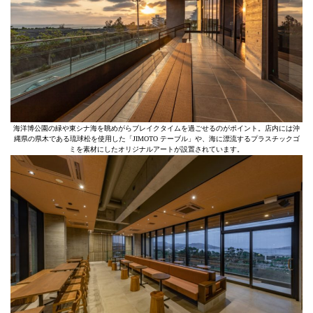
海洋博公園の緑や東シナ海を眺めがらブレイクタイムを過ごせるのがポイント。店内には沖
縄県の県木である琉球松を使用した「JIMOTO テーブル」や、海に漂流するプラスチックゴ
ミを素材にしたオリジナルアートが設置されています。