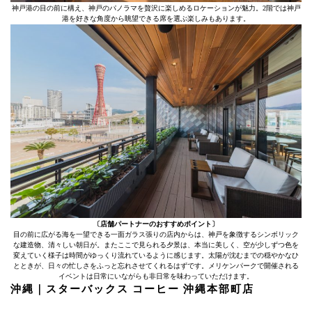
神戸港の目の前に構え、神戸のパノラマを贅沢に楽しめるロケーションが魅力。2階では神戸
港を好きな角度から眺望できる席を選ぶ楽しみもあります。
〔店舗パートナーのおすすめポイント〕
目の前に広がる海を一望できる一面ガラス張りの店内からは、神戸を象徴するシンボリック
な建造物、清々しい朝日が。またここで見られる夕景は、本当に美しく、空が少しずつ色を
変えていく様子は時間がゆっくり流れているように感じます。太陽が沈むまでの穏やかなひ
とときが、日々の忙しさをふっと忘れさせてくれるはずです。メリケンパークで開催される
イベントは日常にいながらも非日常を味わっていただけます。
沖縄｜スターバックス コーヒー 沖縄本部町店