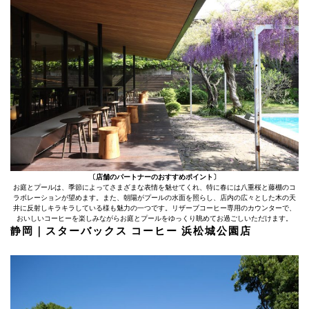
〔店舗のパートナーのおすすめポイント〕
お庭とプールは、季節によってさまざまな表情を魅せてくれ、特に春には八重桜と藤棚のコ
ラボレーションが望めます。また、朝陽がプールの水面を照らし、店内の広々とした木の天
井に反射しキラキラしている様も魅力の一つです。リザーブコーヒー専用のカウンターで、
おいしいコーヒーを楽しみながらお庭とプールをゆっくり眺めてお過ごしいただけます。
静岡｜スターバックス コーヒー 浜松城公園店