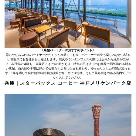
〔店舗パートナーのおすすめポイント〕
思いやりあふれるパートナーがたくさん在籍しており、パートナー自身も楽しみながら明る
い雰囲気でお客様をお出迎えします。花火やランタンフェスの際には店内から絶景が広が
り、非日常の体験も。公園店には2つの顔があり、晴れの日は沢山のお客様で活気溢れる明る
い店舗、雨の日や冬場は静かで心安らぐ店舗に生まれ変わり、ゆったりとした時間が流れま
す。1年を通して特に朝の時間帯は砂浜と海、空に飛行機、そして落ち着きのある店内でリラ
ックスしてください。
兵庫｜スターバックス コーヒー 神戸メリケンパーク店