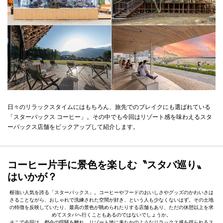
日々のリラックスタイムにはもちろん、旅先でのブレイクにも選ばれている
「スターバックス コーヒー」。その中でも今回はリゾート感を味わえるスタ
ーバックス店舗をピックアップして紹介します。
コーヒー片手に景色を楽しむ〝スタバ巡り〟
はいかが？
根強い人気を誇る「スターバックス」。コーヒーやフードのおいしさやグッズのかわいさは
さることながら、おしゃれで洗練された空間が好き、という人も少なくないはず。その土地
の特徴を反映していたり、最高の景色が眺められたりする店舗もあり、ただの休憩以上を求
めてスタバへ行くこともあるのではないでしょうか。
そこで今回は、都会の喧騒を離れ、リゾート地に来たかのようなリラックス感を得られるス