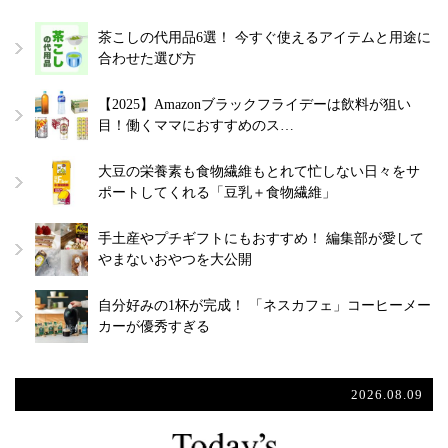
茶こしの代用品6選！ 今すぐ使えるアイテムと用途に
合わせた選び方
【2025】Amazonブラックフライデーは飲料が狙い
目！働くママにおすすめのス…
大豆の栄養素も食物繊維もとれて忙しない日々をサ
ポートしてくれる「豆乳＋食物繊維」
手土産やプチギフトにもおすすめ！ 編集部が愛して
やまないおやつを大公開
自分好みの1杯が完成！ 「ネスカフェ」コーヒーメー
カーが優秀すぎる
2026.08.09