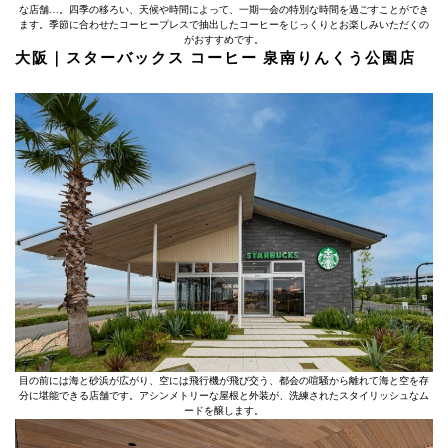
な店舗…。四季の移ろい、天候や時間によって、一期一会の特別な時間を過ごすことができ
ます。季節に合わせたコーヒープレスで抽出したコーヒーをじっくりとお楽しみいただくの
がおすすめです。
大阪｜スターバックス コーヒー 泉南りんくう公園店
目の前には海と砂浜が広がり、空には飛行機が飛び交う、都会の喧騒から離れて海と空を存
分に堪能できる店舗です。アシンメトリーな屋根と外装が、洗練されたスタイリッシュなム
ードを醸します。