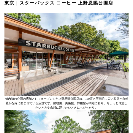
東京｜スターバックス コーヒー 上野恩賜公園店
都内初の公園内店舗としてオープンした上野恩賜公園店は、160席と圧倒的に広い客席と自然
豊かな緑に囲まれている店舗です。動物園、美術館、博物館が周辺にあり、ちょっと休憩し
たいときや余韻に浸りたいときにもぴったり。