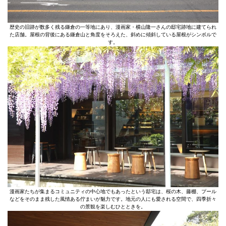
歴史の旧跡が数多く残る鎌倉の一等地にあり、漫画家・横山隆一さんの邸宅跡地に建てられ
た店舗。屋根の背後にある鎌倉山と角度をそろえた、斜めに傾斜している屋根がシンボルで
す。
漫画家たちが集まるコミュニティの中心地でもあったという邸宅は、桜の木、藤棚、プール
などをそのまま残した風情ある佇まいが魅力です。地元の人にも愛される空間で、四季折々
の景観を楽しむひとときを。